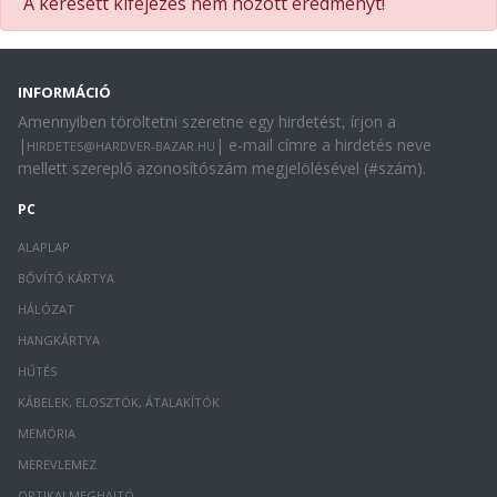
A keresett kifejezés nem hozott eredményt!
INFORMÁCIÓ
Amennyiben töröltetni szeretne egy hirdetést, írjon a
|
| e-mail címre a hirdetés neve
HIRDETES@HARDVER-BAZAR.HU
mellett szereplő azonosítószám megjelölésével (#szám).
PC
ALAPLAP
BŐVÍTŐ KÁRTYA
HÁLÓZAT
HANGKÁRTYA
HŰTÉS
KÁBELEK, ELOSZTÓK, ÁTALAKÍTÓK
MEMÓRIA
MEREVLEMEZ
OPTIKAI MEGHAJTÓ