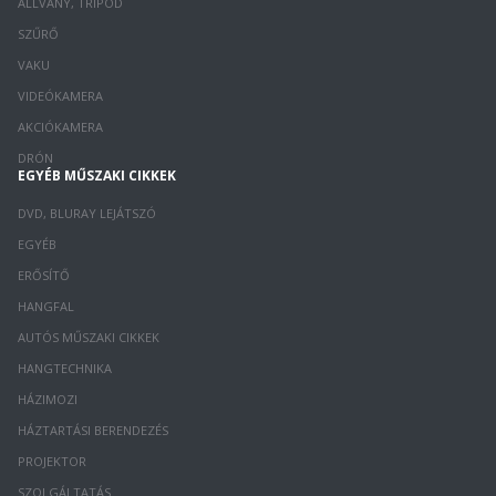
ÁLLVÁNY, TRIPOD
SZŰRŐ
VAKU
VIDEÓKAMERA
AKCIÓKAMERA
DRÓN
EGYÉB MŰSZAKI CIKKEK
DVD, BLURAY LEJÁTSZÓ
EGYÉB
ERŐSÍTŐ
HANGFAL
AUTÓS MŰSZAKI CIKKEK
HANGTECHNIKA
HÁZIMOZI
HÁZTARTÁSI BERENDEZÉS
PROJEKTOR
SZOLGÁLTATÁS