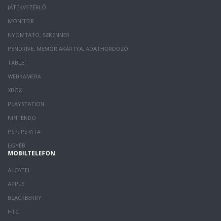
JÁTÉKVEZÉRLŐ
MONITOR
NYOMTATÓ, SZKENNER
PENDRIVE, MEMÓRIAKÁRTYA, ADATHORDOZÓ
TABLET
WEBKAMERA
XBOX
PLAYSTATION
NINTENDO
PSP, PS VITA
EGYÉB
MOBILTELEFON
ALCATEL
APPLE
BLACKBERRY
HTC