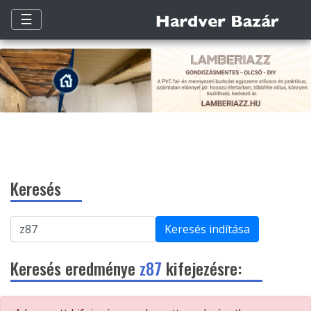
☰
Keresés
Keresés indítása
Keresés eredménye
z87
kifejezésre: