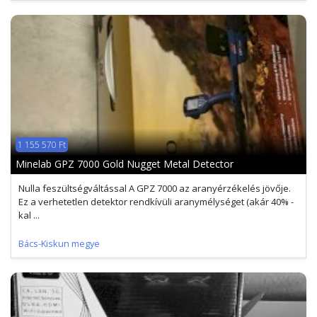
1 155 570 Ft
Minelab GPZ 7000 Gold Nugget Metal Detector
Nulla feszültségváltással A GPZ 7000 az aranyérzékelés jövője.
Ez a verhetetlen detektor rendkívüli aranymélységet (akár 40% -
kal ...
Bács-Kiskun megye