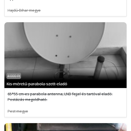
Hajdú-Bihar megye
4 000 Ft
Kis méretű parabola szett eladó
65*55 cm-es parabola antenna, LNB fejjel és tartóval eladó.
Postázás megoldható.
Pest megye