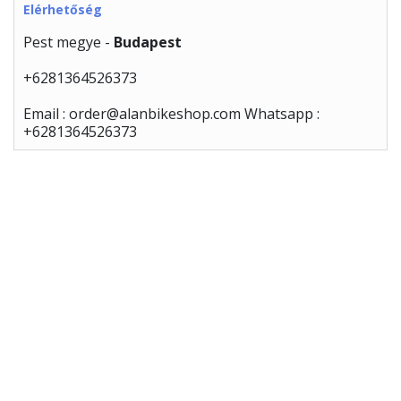
Elérhetőség
Pest megye -
Budapest
+6281364526373
Email : order@alanbikeshop.com Whatsapp :
+6281364526373