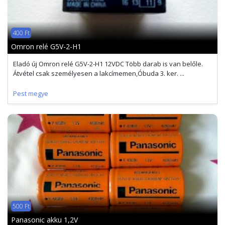
400 Ft
Omron relé G5V-2-H1
Eladó új Omron relé G5V-2-H1 12VDC Több darab is van belőle.
Átvétel csak személyesen a lakcímemen,Óbuda 3. ker. ...
Pest megye
500 Ft
Panasonic akku 1,2V