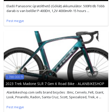
Eladó Panasonic újratölthető (Góliát) akkumulátor. 500Ft/db Több
darab is van belőle! P-400DH, 1,2V 4000mAh 15 hours ...
Pest megye
1 788 000 Ft
2023 Trek Madone SLR 7 Gen 6 Road Bike - ALANBIKESHOP
Alanbikeshop.com sells brand bicycles : Bmc, Cervelo, Felt, Giant,
Look, Pinarello, Radon, Santa Cruz, Scott, Specialized, Trek, e ...
Pest megye