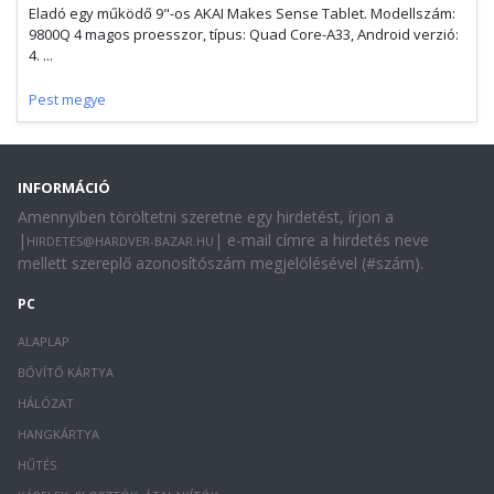
Eladó egy működő 9"-os AKAI Makes Sense Tablet. Modellszám:
9800Q 4 magos proesszor, típus: Quad Core-A33, Android verzió:
4. ...
Pest megye
INFORMÁCIÓ
Amennyiben töröltetni szeretne egy hirdetést, írjon a
|
| e-mail címre a hirdetés neve
HIRDETES@HARDVER-BAZAR.HU
mellett szereplő azonosítószám megjelölésével (#szám).
PC
ALAPLAP
BŐVÍTŐ KÁRTYA
HÁLÓZAT
HANGKÁRTYA
HŰTÉS