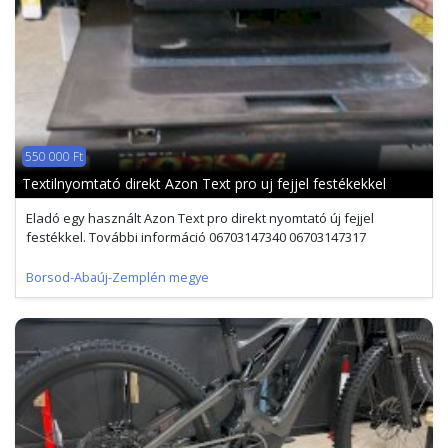
550 000 Ft
Textilnyomtató direkt Azon Text pro uj fejjel festékekkel
Eladó egy használt Azon Text pro direkt nyomtató új fejjel
festékkel. További információ 06703147340 06703147317
Borsod-Abaúj-Zemplén megye