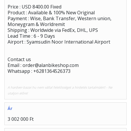
Price : USD 8400.00 Fixed
Product : Available & 100% New Original
Payment : Wise, Bank Transfer, Western union,
Moneygram & Worldremit
Shipping : Worldwide via FedEx, DHL, UPS
Lead Time : 6 - 9 Days
Airport : Syamsudin Noor International Airport
Contact us
Email : order@alanbikeshop.com
Whatsapp : +6281364526373
A hardver-bazar.hu nem vállal felelősséget a hirdetés tartalmáért! - Ne
utaljon előre!
Ár
3 002 000 Ft