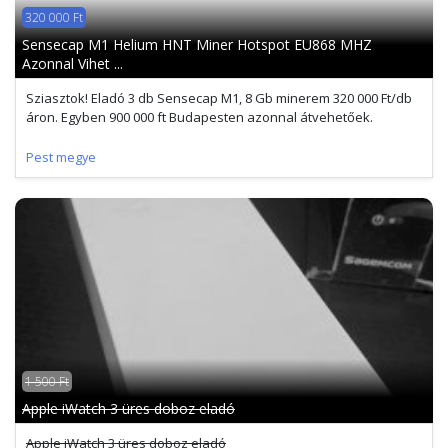
320 000 Ft
Sensecap M1 Helium HNT Miner Hotspot EU868 MHZ
Azonnal Vihet ...
Sziasztok! Eladó 3 db Sensecap M1, 8 Gb minerem 320 000 Ft/db
áron. Egyben 900 000 ft Budapesten azonnal átvehetőek.
Pest megye
1 500 Ft
Apple iWatch 3 üres doboz eladó
Apple iWatch 3 üres doboz eladó