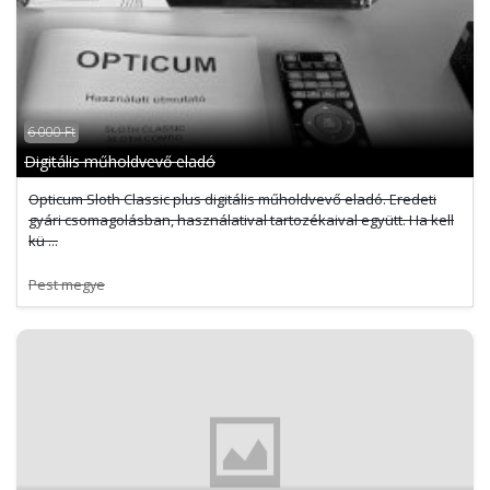
6 000 Ft
Digitális műholdvevő eladó
Opticum Sloth Classic plus digitális műholdvevő eladó. Eredeti
gyári csomagolásban, használatival tartozékaival együtt. Ha kell
kü ...
Pest megye