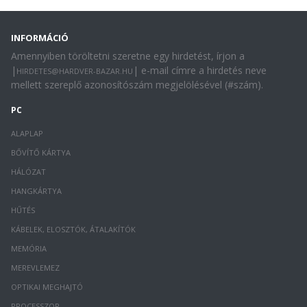
INFORMÁCIÓ
Amennyiben töröltetni szeretne egy hirdetést, írjon a
|
| e-mail címre a hirdetés neve
HIRDETES@HARDVER-BAZAR.HU
mellett szereplő azonosítószám megjelölésével (#szám).
PC
ALAPLAP
BŐVÍTŐ KÁRTYA
HÁLÓZAT
HANGKÁRTYA
HŰTÉS
KÁBELEK, ELOSZTÓK, ÁTALAKÍTÓK
MEMÓRIA
MEREVLEMEZ
OPTIKAI MEGHAJTÓ
PROCESSZOR