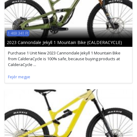
1 469 341 Ft
2023 Cannondale Jekyll 1 Mountain Bike (CALDERACYCLE)
Purchase 1 Unit New 2023 Cannondale Jekyll 1 Mountain Bike
from CalderaCycle is 100% safe, because buying products at
CalderaCycle ...
Fejér megye