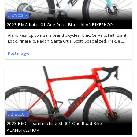
2 575 000 Ft
2023 BMC Kaius 01 One Road Bike - ALANBIKESHOP
Alanbikeshop.com sells brand bicycles : Bmc, Cervelo, Felt, Giant,
Look, Pinarello, Radon, Santa Cruz, Scott, Specialized, Trek, e ...
Pest megye
3 218 000 Ft
2023 BMC Teammachine SLR01 One Road Bike -
ALANBIKESHOP