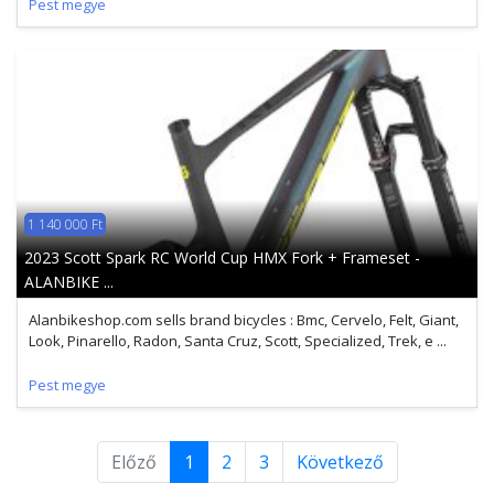
Pest megye
1 140 000 Ft
2023 Scott Spark RC World Cup HMX Fork + Frameset -
ALANBIKE ...
Alanbikeshop.com sells brand bicycles : Bmc, Cervelo, Felt, Giant,
Look, Pinarello, Radon, Santa Cruz, Scott, Specialized, Trek, e ...
Pest megye
Előző
1
2
3
Következő