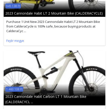
945 138 Ft
2023 Cannondale Habit LT 2 Mountain Bike (CALDERACYCLE)
Purchase 1 Unit New 2023 Cannondale Habit LT 2 Mountain Bike
from CalderaCycle is 100% safe, because buying products at
CalderaCyc ...
Fejér megye
1 460 108 Ft
2023 Cannondale Habit Carbon LT 1 Mountain Bike
(CALDERACYCL ...