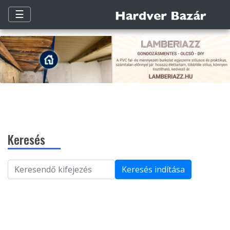
☰
Keresés
Keresés indítása