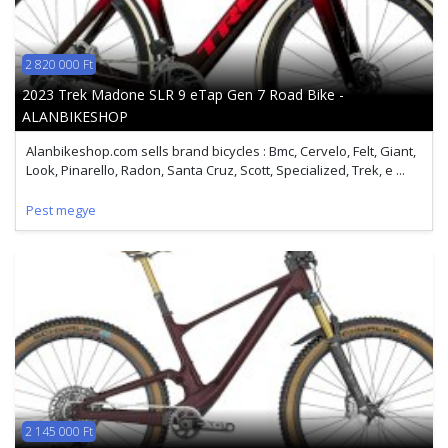
2 820 000 Ft
2023 Trek Madone SLR 9 eTap Gen 7 Road Bike -
ALANBIKESHOP
Alanbikeshop.com sells brand bicycles : Bmc, Cervelo, Felt, Giant,
Look, Pinarello, Radon, Santa Cruz, Scott, Specialized, Trek, e ...
Pest megye
2 145 000 Ft