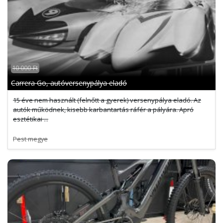
10 000 Ft
Carrera Go, autóversenypálya eladó
15 éve nem használt (felnőtt a gyerek) versenypálya eladó. Az
autók működnek, kisebb karbantartás ráfér a pályára. Apró
esztétikai ...
Pest megye