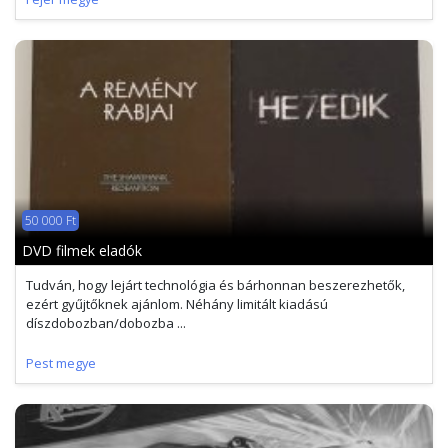
50 000 Ft
DVD filmek eladók
Tudván, hogy lejárt technológia és bárhonnan beszerezhetők,
ezért gyűjtőknek ajánlom. Néhány limitált kiadású
díszdobozban/dobozba ...
Pest megye