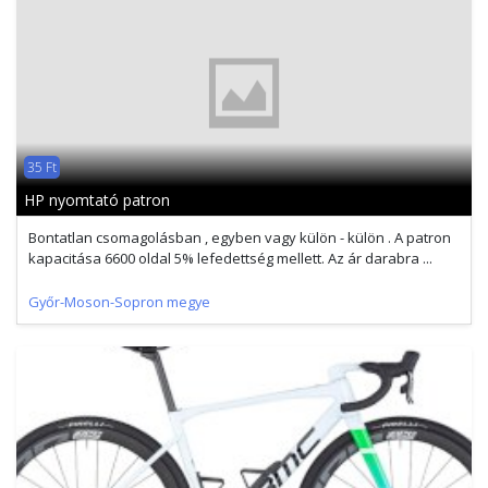
35 Ft
HP nyomtató patron
Bontatlan csomagolásban , egyben vagy külön - külön . A patron
kapacitása 6600 oldal 5% lefedettség mellett. Az ár darabra ...
Győr-Moson-Sopron megye