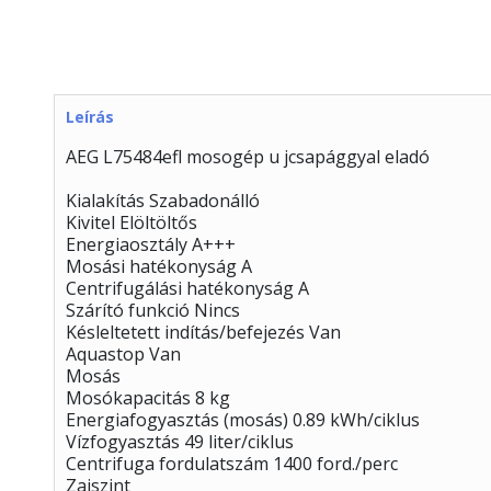
Leírás
AEG L75484efl mosogép u jcsapággyal eladó
Kialakítás Szabadonálló
Kivitel Elöltöltős
Energiaosztály A+++
Mosási hatékonyság A
Centrifugálási hatékonyság A
Szárító funkció Nincs
Késleltetett indítás/befejezés Van
Aquastop Van
Mosás
Mosókapacitás 8 kg
Energiafogyasztás (mosás) 0.89 kWh/ciklus
Vízfogyasztás 49 liter/ciklus
Centrifuga fordulatszám 1400 ford./perc
Zajszint