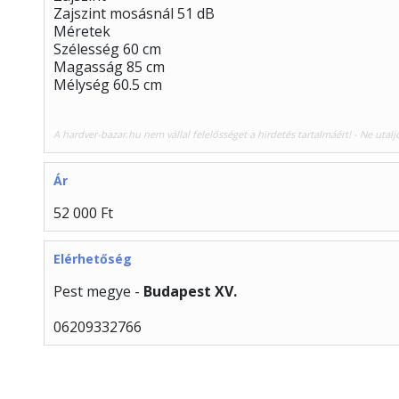
Zajszint mosásnál 51 dB
Méretek
Szélesség 60 cm
Magasság 85 cm
Mélység 60.5 cm
A hardver-bazar.hu nem vállal felelősséget a hirdetés tartalmáért! - Ne utalj
Ár
52 000 Ft
Elérhetőség
Pest megye -
Budapest XV.
06209332766