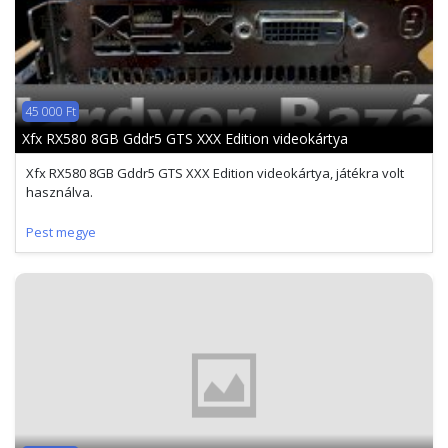
45 000 Ft
Xfx RX580 8GB Gddr5 GTS XXX Edition videokártya
Xfx RX580 8GB Gddr5 GTS XXX Edition videokártya, játékra volt
használva.
Pest megye