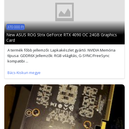
370 000 Ft
New ASUS ROG Strix GeForce RTX 4090 OC 24GB Graphics
Card
A termék főbb jellemzői: Lapkakészlet gyártó: NVIDIA Memória
típusa: GDDR6X Jellemzők: RGB világítás, G-SYNC/FreeSync
kompatibi ...
Bács-Kiskun megye