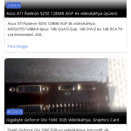
3 999 Ft
Asus ATI Radeon 9250 128MB AGP 8x videokártya újszerű
Asus ATI Radeon 9250 128MB AGP 8x videokártya.
A9250/TD/128M/A típus. 1db VGA D-Sub, 1db DVI-D és 1db RCA TV-
out kimenettel. 204 ...
Pest megye
45 000 Ft
Gigabyte Geforce Gtx 1060 3GB Videókártya, Graphics Card
Eladó Geforce Gtx 1060 3GB-os videókártya. Használt, de