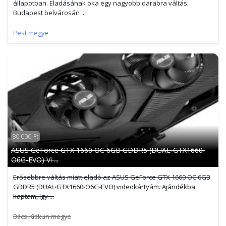
állapotban. Eladásának oka egy nagyobb darabra váltás.
Budapest belvárosán ...
Pest megye
80 000 Ft
ASUS GeForce GTX 1660 OC 6GB GDDR5 (DUAL-GTX1660-
O6G-EVO) Vi ...
Erősebbre váltás miatt eladó az ASUS GeForce GTX 1660 OC 6GB
GDDR5 (DUAL-GTX1660-O6G-EVO) videokártyám. Ajándékba
kaptam, így ...
Bács-Kiskun megye