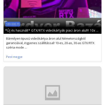
189 000 Ft
*Új és használt* GTX/RTX videókártyák piaci áron alul!!! 10x ...
Bármilyen tipusú videókártya áron alul Németországból
garanciával, ingyenes szállítással! 10-es, 20-as, 30-as GTX/RTX
széria mode ...
Pest megye