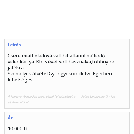
Leírás
Csere miatt eladóvá vált hibátlanul működő
videókártya. Kb. 5 évet volt használva,többnyire
játékra.
Személyes átvétel Gyöngyösön illetve Egerben
lehetséges.
A hardver-bazar.hu nem vállal felelősséget a hirdetés tartalmáért! - Ne
utaljon előre!
Ár
10 000 Ft