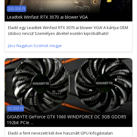
200 000 Ft
Leadtek Winfast RTX 3070 ai blower VGA
Eladó egy Leadtek Winfast RTX 3070 ai blower VGA! A kártya OEM
(doboz nincs)! Személyes átvétel esetén kipróbálható!
Jász-Nagykun-Szolnok megye
50 000 Ft
GIGABYTE GeForce GTX 1060 WINDFORCE OC 3GB GDDR5
192bit PCIe ...
Eladó a fent nevezett két éve használt GPU kifogástalan