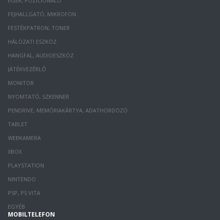
EGÉR, POZÍCIONÁLÓ
FEJHALLGATÓ, MIKROFON
FESTÉKPATRON, TONER
HÁLÓZATI ESZKÖZ
HANGFAL, AUDIOESZKÖZ
JÁTÉKVEZÉRLŐ
MONITOR
NYOMTATÓ, SZKENNER
PENDRIVE, MEMÓRIAKÁRTYA, ADATHORDOZÓ
TABLET
WEBKAMERA
XBOX
PLAYSTATION
NINTENDO
PSP, PS VITA
EGYÉB
MOBILTELEFON