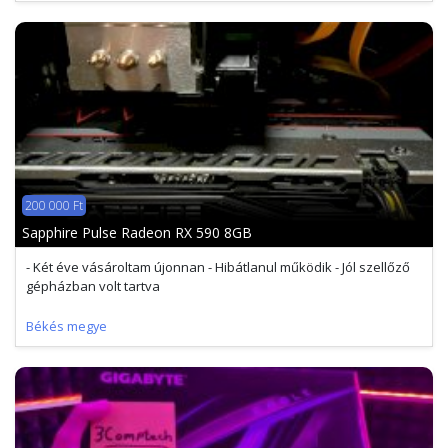
200 000 Ft
Sapphire Pulse Radeon RX 590 8GB
- Két éve vásároltam újonnan - Hibátlanul működik - Jól szellőző
gépházban volt tartva
Békés megye