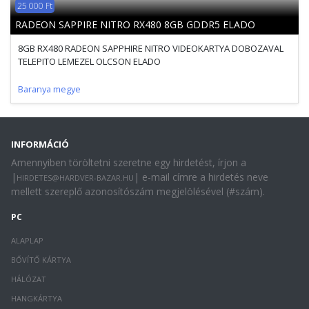
25 000 Ft
RADEON SAPPIRE NITRO RX480 8GB GDDR5 ELADO
8GB RX480 RADEON SAPPHIRE NITRO VIDEOKARTYA DOBOZAVAL
TELEPITO LEMEZEL OLCSON ELADO
Baranya megye
INFORMÁCIÓ
Amennyiben töröltetni szeretne egy hirdetést, írjon a
|
| e-mail címre a hirdetés neve
HIRDETES@HARDVER-BAZAR.HU
mellett szereplő azonosítószám megjelölésével (#szám).
PC
ALAPLAP
BŐVÍTŐ KÁRTYA
HÁLÓZAT
HANGKÁRTYA