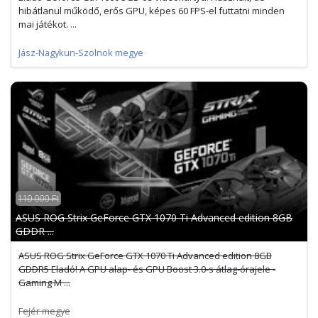
hibátlanul működő, erős GPU, képes 60 FPS-el futtatni minden
mai játékot. ...
Jász-Nagykun-Szolnok megye
110 000 Ft
ASUS ROG Strix GeForce GTX 1070 Ti Advanced edition 8GB
GDDR ...
ASUS ROG Strix GeForce GTX 1070 Ti Advanced edition 8GB
GDDR5 Eladó! A GPU alap- és GPU Boost 3.0-s átlag-órajele -
Gaming M ...
Fejér megye