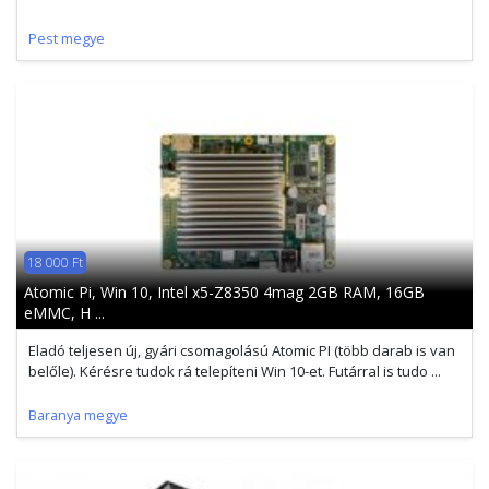
Pest megye
18 000 Ft
Atomic Pi, Win 10, Intel x5-Z8350 4mag 2GB RAM, 16GB
eMMC, H ...
Eladó teljesen új, gyári csomagolású Atomic PI (több darab is van
belőle). Kérésre tudok rá telepíteni Win 10-et. Futárral is tudo ...
Baranya megye