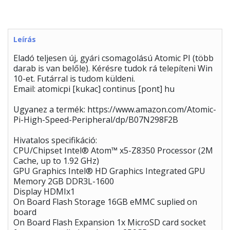
Leírás
Eladó teljesen új, gyári csomagolású Atomic PI (több
darab is van belőle). Kérésre tudok rá telepíteni Win
10-et. Futárral is tudom küldeni.
Email: atomicpi [kukac] continus [pont] hu
Ugyanez a termék: https://www.amazon.com/Atomic-
Pi-High-Speed-Peripheral/dp/B07N298F2B
Hivatalos specifikáció:
CPU/Chipset Intel® Atom™ x5-Z8350 Processor (2M
Cache, up to 1.92 GHz)
GPU Graphics Intel® HD Graphics Integrated GPU
Memory 2GB DDR3L-1600
Display HDMIx1
On Board Flash Storage 16GB eMMC suplied on
board
On Board Flash Expansion 1x MicroSD card socket