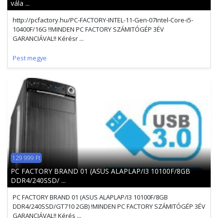
vála ...
http://pcfactory.hu/PC-FACTORY-INTEL-11-Gen-07Intel-Core-i5-
10400F/16G !!MINDEN PC FACTORY SZÁMITÓGÉP 3ÉV
GARANCIÁVAL!! Kérésr ...
Pest megye
129 999 Ft
PC FACTORY BRAND 01 (ASUS ALAPLAP/I3 10100F/8GB
DDR4/240SSD/ ...
PC FACTORY BRAND 01 (ASUS ALAPLAP/I3 10100F/8GB
DDR4/240SSD/GT710 2GB) !MINDEN PC FACTORY SZÁMITÓGÉP 3ÉV
GARANCIÁVAL!! Kérés ...