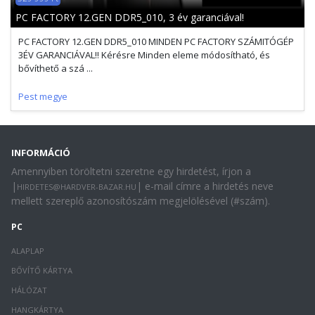
PC FACTORY 12.GEN DDR5_010, 3 év garanciával!
PC FACTORY 12.GEN DDR5_010 MINDEN PC FACTORY SZÁMITÓGÉP
3ÉV GARANCIÁVAL!! Kérésre Minden eleme módosítható, és
bővíthető a szá ...
Pest megye
INFORMÁCIÓ
Amennyiben töröltetni szeretne egy hirdetést, írjon a
|
| e-mail címre a hirdetés neve
HIRDETES@HARDVER-BAZAR.HU
mellett szereplő azonosítószám megjelölésével (#szám).
PC
ALAPLAP
BŐVÍTŐ KÁRTYA
HÁLÓZAT
HANGKÁRTYA