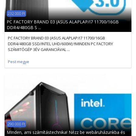
232 000 Ft
PC FACTORY BRAND 03 (ASUS ALAPLAP/I7 11700/16GB
DDR4/480GB S ...
PC FACTORY BRAND 03 (ASUS ALAPLAP/I7 11700/16GB
DDR4/480GB SSD/INTEL UHD/600W) !!MINDEN PC FACTORY
SZÁMITÓGÉP 3ÉV GARANCIÁVAL ...
Pest megye
290 000 Ft
MInden, ami számítástechnika! Nézz be webáruházunkba és