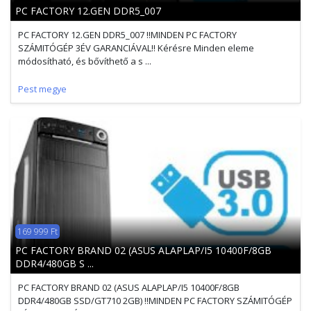
PC FACTORY 12.GEN DDR5_007
PC FACTORY 12.GEN DDR5_007 !!MINDEN PC FACTORY
SZÁMITÓGÉP 3ÉV GARANCIÁVAL!! Kérésre Minden eleme
módosítható, és bővíthető a s ...
Pest megye
169 999 Ft
PC FACTORY BRAND 02 (ASUS ALAPLAP/I5 10400F/8GB
DDR4/480GB S ...
PC FACTORY BRAND 02 (ASUS ALAPLAP/I5 10400F/8GB
DDR4/480GB SSD/GT710 2GB) !!MINDEN PC FACTORY SZÁMITÓGÉP