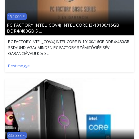
154 000 Ft
PC FACTORY INTEL_COV4( INTEL CORE I3-10100/16GB
DDR4/480GB S ...
PC FACTORY INTEL_COV4( INTEL CORE I3-10100/16GB DDR4/480GB
SSD/UHD VGA) !MINDEN PC FACTORY SZÁMITÓGÉP 3ÉV
GARANCIÁVAL!! Kéré ...
Pest megye
333 333 Ft