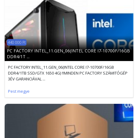
440 000 Ft
PC FACTORY INTEL_11.GEN_06(INTEL CORE I7-10700F/16GB
DDR4/1T ...
PC FACTORY INTEL_11.GEN_06(INTEL CORE I7-10700F/16GB
DDR4/1TB SSD/GTX 1650 4G) !!MINDEN PC FACTORY SZÁMITÓGÉP
3ÉV GARANCIÁVAL ...
Pest megye