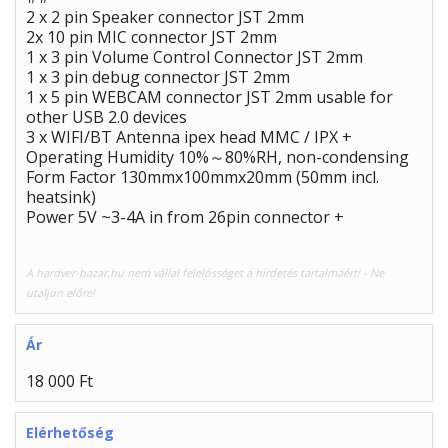
2 x 2 pin Speaker connector JST 2mm
2x 10 pin MIC connector JST 2mm
1 x 3 pin Volume Control Connector JST 2mm
1 x 3 pin debug connector JST 2mm
1 x 5 pin WEBCAM connector JST 2mm usable for
other USB 2.0 devices
3 x WIFI/BT Antenna ipex head MMC / IPX +
Operating Humidity 10%～80%RH, non-condensing
Form Factor 130mmx100mmx20mm (50mm incl.
heatsink)
Power 5V ~3-4A in from 26pin connector +
A hardver-bazar.hu nem vállal felelősséget a hirdetés tartalmáért! - Ne
utaljon előre!
Ár
18 000 Ft
Elérhetőség