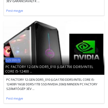
3ÉV GARANCIÁVAL!! K ...
Pest megye
529 999 Ft
PC FACTORY 12.GEN DDR5_010 (LGA1700 DDR5/INTEL
CORE I5-12400 ...
PC FACTORY 12.GEN DDR5_010 (LGA1700 DDR5/INTEL CORE I5-
12400F/16GB DDR5/1TB SSD/NVIDIA 2060) !MINDEN PC FACTORY
SZÁMITÓGÉP 3ÉV ...
Pest megye