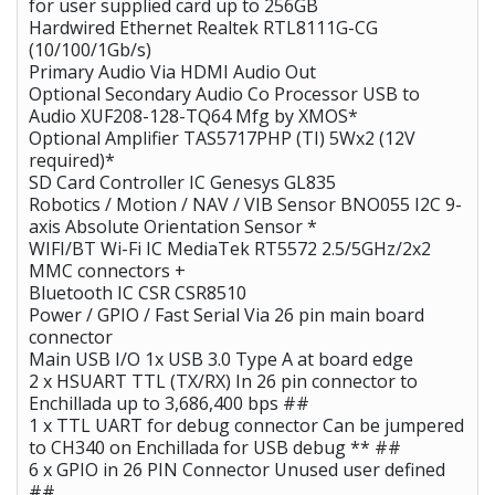
for user supplied card up to 256GB
Hardwired Ethernet Realtek RTL8111G-CG
(10/100/1Gb/s)
Primary Audio Via HDMI Audio Out
Optional Secondary Audio Co Processor USB to
Audio XUF208-128-TQ64 Mfg by XMOS*
Optional Amplifier TAS5717PHP (TI) 5Wx2 (12V
required)*
SD Card Controller IC Genesys GL835
Robotics / Motion / NAV / VIB Sensor BNO055 I2C 9-
axis Absolute Orientation Sensor *
WIFI/BT Wi-Fi IC MediaTek RT5572 2.5/5GHz/2x2
MMC connectors +
Bluetooth IC CSR CSR8510
Power / GPIO / Fast Serial Via 26 pin main board
connector
Main USB I/O 1x USB 3.0 Type A at board edge
2 x HSUART TTL (TX/RX) In 26 pin connector to
Enchillada up to 3,686,400 bps ##
1 x TTL UART for debug connector Can be jumpered
to CH340 on Enchillada for USB debug ** ##
6 x GPIO in 26 PIN Connector Unused user defined
##