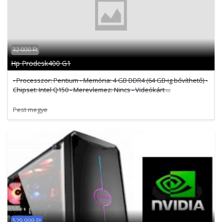
32 000 Ft
Hp Prodesk400 G1
- Processzor: Pentium - Memória: 4 GB DDR4 (64 GB-ig bővíthető) -
Chipset: Intel Q150 - Merevlemez: Nincs - Videókárt ...
Pest megye
529 999 Ft