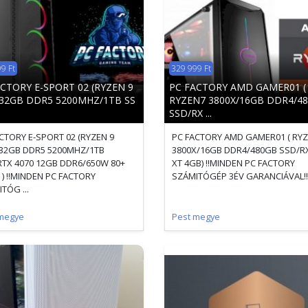
9 Ft
329 999 Ft
CTORY E-SPORT 02 (RYZEN 9
PC FACTORY AMD GAMER01 (
/32GB DDR5 5200MHZ/1TB SS
RYZEN7 3800X/16GB DDR4/4
SSD/RX ...
CTORY E-SPORT 02 (RYZEN 9
PC FACTORY AMD GAMER01 ( RY
/32GB DDR5 5200MHZ/1TB
3800X/16GB DDR4/480GB SSD/RX
TX 4070 12GB DDR6/650W 80+
XT 4GB) !!MINDEN PC FACTORY
) !!MINDEN PC FACTORY
SZÁMITÓGÉP 3ÉV GARANCIÁVAL!! K
TÓG ...
megye
Pest megye