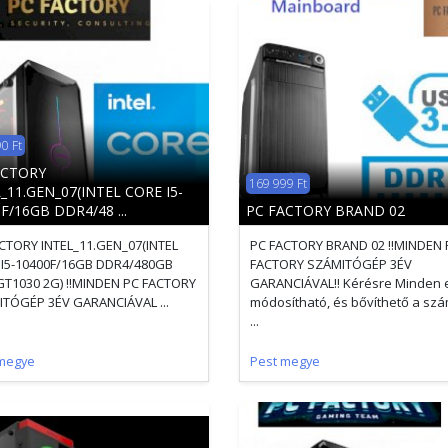
0 Ft
ACTORY
169 999 Ft
_11.GEN_07(INTEL CORE I5-
F/16GB DDR4/48 ...
PC FACTORY BRAND 02
CTORY INTEL_11.GEN_07(INTEL
PC FACTORY BRAND 02 !!MINDEN 
I5-10400F/16GB DDR4/480GB
FACTORY SZÁMITÓGÉP 3ÉV
T1030 2G) !!MINDEN PC FACTORY
GARANCIÁVAL!! Kérésre Minden 
TÓGÉP 3ÉV GARANCIÁVAL ...
módosítható, és bővíthető a szá
...
megye
Pest megye