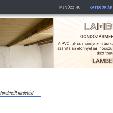
MENÜZZ.HU
KATEGÓRIÁ
(archivált hirdetés)