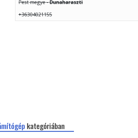
Pest megye -
Dunaharaszti
+36304021155
ámítógép
kategóriában