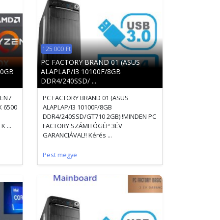
125 000 Ft
PC FACTORY BRAND 01 (ASUS
80GB
ALAPLAP/I3 10100F/8GB
DDR4/240SSD/ ...
ZEN7
PC FACTORY BRAND 01 (ASUS
 6500
ALAPLAP/I3 10100F/8GB
DDR4/240SSD/GT710 2GB) !MINDEN PC
 ...
FACTORY SZÁMITÓGÉP 3ÉV
GARANCIÁVAL!! Kérés ...
Pest megye