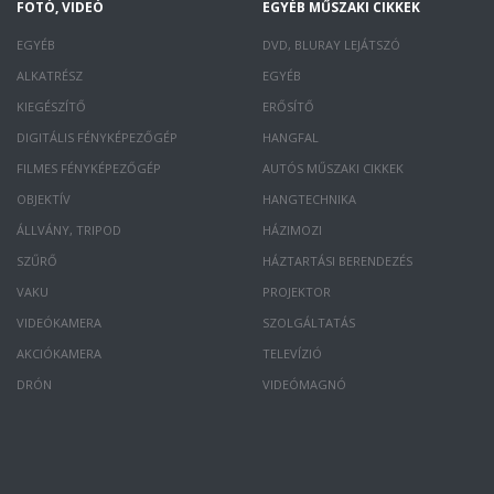
FOTÓ, VIDEÓ
EGYÉB MŰSZAKI CIKKEK
EGYÉB
DVD, BLURAY LEJÁTSZÓ
ALKATRÉSZ
EGYÉB
KIEGÉSZÍTŐ
ERŐSÍTŐ
DIGITÁLIS FÉNYKÉPEZŐGÉP
HANGFAL
FILMES FÉNYKÉPEZŐGÉP
AUTÓS MŰSZAKI CIKKEK
OBJEKTÍV
HANGTECHNIKA
ÁLLVÁNY, TRIPOD
HÁZIMOZI
SZŰRŐ
HÁZTARTÁSI BERENDEZÉS
VAKU
PROJEKTOR
VIDEÓKAMERA
SZOLGÁLTATÁS
AKCIÓKAMERA
TELEVÍZIÓ
DRÓN
VIDEÓMAGNÓ