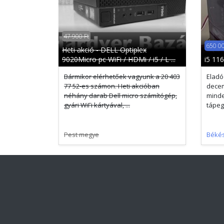
47 900 Ft
650 00
Heti akció - DELL Optiplex
9020Micro pc WiFi / HDMi / i5 / L ...
i5 11
Bármikor elérhetőek vagyunk a 20 403
Eladó
77 52-es számon. Heti akcióban
decem
néhány darab Dell micro számítógép,
minde
gyári WiFi kártyával, ...
tápegy
Pest megye
Béké