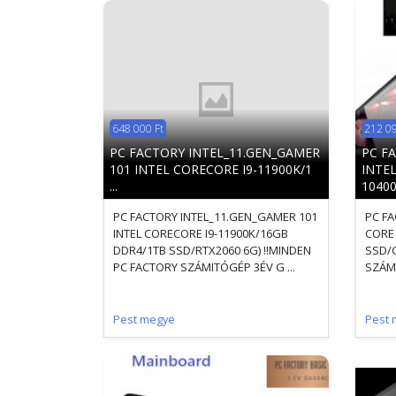
648 000 Ft
212 09
PC FACTORY INTEL_11.GEN_GAMER
PC F
101 INTEL CORECORE I9-11900K/1
INTEL
...
10400
PC FACTORY INTEL_11.GEN_GAMER 101
PC FA
INTEL CORECORE I9-11900K/16GB
CORE 
DDR4/1TB SSD/RTX2060 6G) !!MINDEN
SSD/G
PC FACTORY SZÁMITÓGÉP 3ÉV G ...
SZÁMI
Pest megye
Pest 