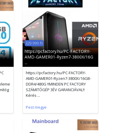
329 999 Ft
https://pcfactory.hu/PC-FACTORY-
AMD-GAMER01-Ryzen7-3800X/16G
...
PC
https://pcfactory.hu/PC-FACTORY-
AMD-GAMER01-Ryzen7-3800X/16GB-
eleme
DDR4/480G !!MINDEN PC FACTORY
mítóg
SZÁMITÓGÉP 3ÉV GARANCIÁVAL!!
Kérés ...
Pest megye