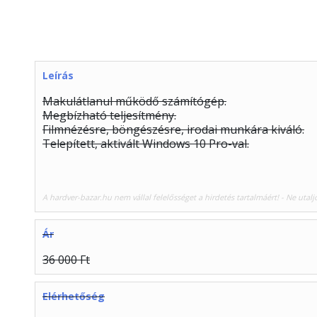
Leírás
Makulátlanul működő számítógép.
Megbízható teljesítmény.
Filmnézésre, böngészésre, irodai munkára kiváló.
Telepített, aktivált Windows 10 Pro-val.
A hardver-bazar.hu nem vállal felelősséget a hirdetés tartalmáért! - Ne utalj
Ár
36 000 Ft
Elérhetőség