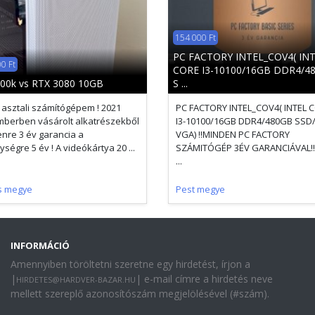
154 000 Ft
PC FACTORY INTEL_COV4( IN
0 Ft
CORE I3-10100/16GB DDR4/4
600k vs RTX 3080 10GB
S ...
 asztali számítógépem ! 2021
PC FACTORY INTEL_COV4( INTEL 
berben vásárolt alkatrészekből
I3-10100/16GB DDR4/480GB SSD
nre 3 év garancia a
VGA) !!MINDEN PC FACTORY
ségre 5 év ! A videókártya 20 ...
SZÁMITÓGÉP 3ÉV GARANCIÁVAL!!
...
s megye
Pest megye
INFORMÁCIÓ
Amennyiben töröltetni szeretne egy hirdetést, írjon a
|
| e-mail címre a hirdetés neve
HIRDETES@HARDVER-BAZAR.HU
mellett szereplő azonosítószám megjelölésével (#szám).