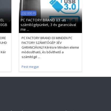
232 000 Ft
TEL
PC FACTORY BRAND 03 -as
80GB
számítógépünket, 3 év garanciával
me ...
CORE
PC FACTORY BRAND 03 MINDEN PC
/UHD
FACTORY SZÁMITÓGÉP 3ÉV
GARANCIÁVAL!! Kérésre Minden eleme
 Kér
módosítható, és bővíthető a
számítógé ...
Pest megye