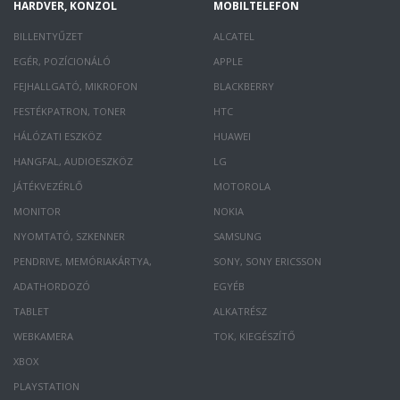
HARDVER, KONZOL
MOBILTELEFON
BILLENTYŰZET
ALCATEL
EGÉR, POZÍCIONÁLÓ
APPLE
FEJHALLGATÓ, MIKROFON
BLACKBERRY
FESTÉKPATRON, TONER
HTC
HÁLÓZATI ESZKÖZ
HUAWEI
HANGFAL, AUDIOESZKÖZ
LG
JÁTÉKVEZÉRLŐ
MOTOROLA
MONITOR
NOKIA
NYOMTATÓ, SZKENNER
SAMSUNG
PENDRIVE, MEMÓRIAKÁRTYA,
SONY, SONY ERICSSON
ADATHORDOZÓ
EGYÉB
TABLET
ALKATRÉSZ
WEBKAMERA
TOK, KIEGÉSZÍTŐ
XBOX
PLAYSTATION