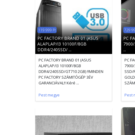
119 999 Ft
729 99
PC FACTORY BRAND 01 (ASUS
PC FA
ALAPLAP/I3 10100F/8GB
7900
DDR4/240SSD/ ...
...
PC FACTORY BRAND 01 (ASUS
PC FA
ALAPLAP/I3 10100F/8GB
7900
DDR4/240SSD/GT710 2GB) !!MINDEN
SSD/R
PC FACTORY SZÁMITÓGÉP 3ÉV
GOLD 
GARANCIÁVAL!! Kéré ...
SZÁMI
Pest megye
Pest 