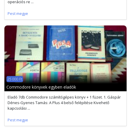
operációs re ...
Pest megye
25 000 Ft
Commodore könyvek egyben eladók
Eladó 7db Commodore számítógépes könyv + 1 füzet. 1. Gáspár
Dénes-Gyenes Tamás: A Plus 4 belső felépítése Kivehető
kapcsolási ...
Pest megye