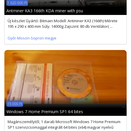
1 620 000 Ft
Antminer KA3 166th KDA miner with psu
Új készlet Gyártó: Bitmain Modell: Antminer KA3 (166th) Mérete
195 x 290 x 400 mm Súly: 14000g Zajszint: 80 db Ventilátor( ...
Győr-Moson-Sopron megye
15 000 Ft
Windows 7 Home Premium SP1 64 bites
Magánszemélytől, 1 darab Microsoft Windows 7 Home Premium
SP1 szervizcsomaggal integrált 64 bites (x64) magyar nyelvű