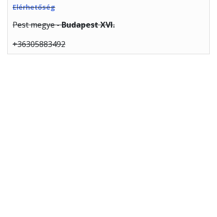
Elérhetőség
Pest megye -
Budapest XVI.
+36305883492