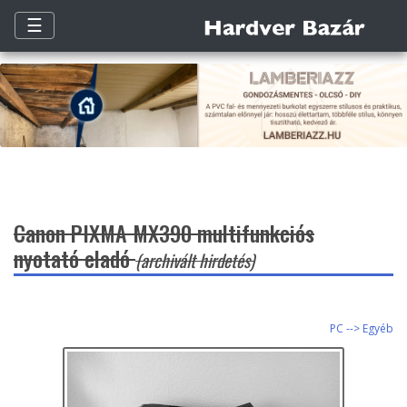
☰
Canon PIXMA MX390 multifunkciós
nyotató eladó
(archivált hirdetés)
PC --> Egyéb