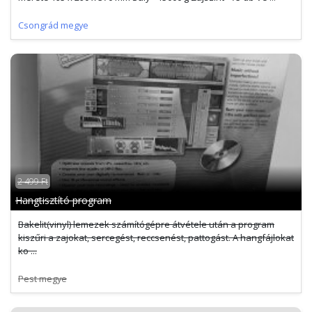
Csongrád megye
2 499 Ft
Hangtisztító program
Bakelit(vinyl) lemezek számítógépre átvétele után a program
kiszűri a zajokat, sercegést, reccsenést, pattogást. A hangfájlokat
ko ...
Pest megye