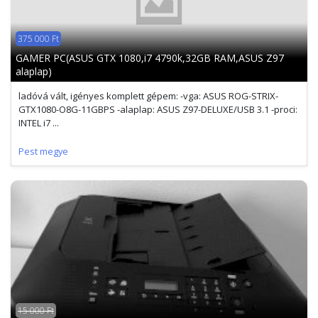
375 000 Ft
GAMER PC(ASUS GTX 1080,i7 4790k,32GB RAM,ASUS Z97
alaplap)
ladóvá vált, igényes komplett gépem: -vga: ASUS ROG-STRIX-
GTX1080-O8G-11GBPS -alaplap: ASUS Z97-DELUXE/USB 3.1 -proci:
INTEL i7 ...
Pest megye
15 000 Ft