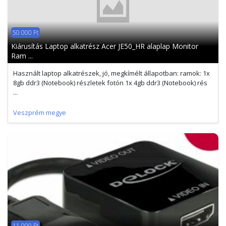
50 000 Ft
Kiárusítás Laptop alkatrész Acer JE50_HR alaplap Monitor
Ram ...
Használt laptop alkatrészek, jó, megkímélt állapotban: ramok: 1x
8gb ddr3 (Notebook) részletek fotón 1x 4gb ddr3 (Notebook) rés
...
Veszprém megye
11 000 Ft