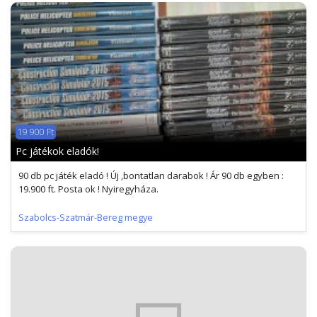
19 900 Ft
Pc játékok eladók!
90 db pc játék eladó ! Új ,bontatlan darabok ! Ár 90 db egyben :
19.900 ft. Posta ok ! Nyiregyháza.
Szabolcs-Szatmár-Bereg megye