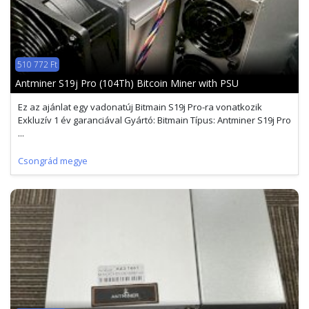
510 772 Ft
Antminer S19j Pro (104Th) Bitcoin Miner with PSU
Ez az ajánlat egy vadonatúj Bitmain S19j Pro-ra vonatkozik
Exkluzív 1 év garanciával Gyártó: Bitmain Típus: Antminer S19j Pro
...
Csongrád megye