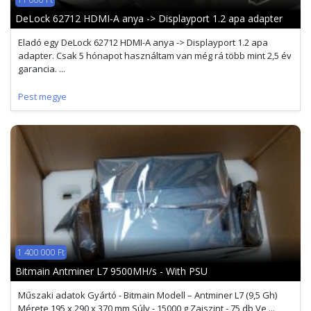
DeLock 62712 HDMI-A anya -> Displayport 1.2 apa adapter
Eladó egy DeLock 62712 HDMI-A anya -> Displayport 1.2 apa
adapter. Csak 5 hónapot használtam van még rá több mint 2,5 év
garancia. ...
Pest megye
1 400 000 Ft
Bitmain Antminer L7 9500MH/s - With PSU
Műszaki adatok Gyártó - Bitmain Modell – Antminer L7 (9,5 Gh)
Mérete 195 x 290 x 370 mm Súly - 15000 g Zajszint - 75 db Ve ...