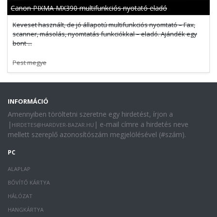
Canon PIXMA MX390 multifunkciós nyotató eladó
Keveset használt, de jó állapotú multifunkciós nyomtató – Fax,
scanner, másolás, nyomtatás funkciókkal – eladó. Ajándék egy
bont ...
Pest megye
INFORMÁCIÓ
Amennyiben töröltetni szeretne egy hirdetést, írjon a
|
| e-mail címre a hirdetés neve
HIRDETES@HARDVER-BAZAR.HU
mellett szereplő azonosítószám megjelölésével (#szám).
PC
ALAPLAP
BŐVÍTŐ KÁRTYA
HÁLÓZAT
HANGKÁRTYA