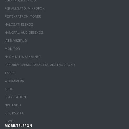
EGÉR, POZÍCIONÁLÓ
FEJHALLGATÓ, MIKROFON
FESTÉKPATRON, TONER
HÁLÓZATI ESZKÖZ
HANGFAL, AUDIOESZKÖZ
JÁTÉKVEZÉRLŐ
MONITOR
NYOMTATÓ, SZKENNER
PENDRIVE, MEMÓRIAKÁRTYA, ADATHORDOZÓ
TABLET
WEBKAMERA
XBOX
PLAYSTATION
NINTENDO
PSP, PS VITA
EGYÉB
MOBILTELEFON