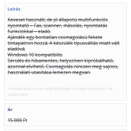
Leírás
Keveset használt, de jó állapotú multifunkciós
nyomtató – Fax, scanner, másolás, nyomtatás
funkciókkal – eladó.
Ajándék egy bontatlan csomagolású fekete
tintapatron hozzá. A készülék típusváltás miatt vált
eladóvá.
Windows 10 kompatibilis.
Sérülés és hibamentes, helyszínen kipróbálható,
azonnal elvihető. Csomagolás nincsen meg sajnos,
használati utasítása lemezen megvan.
A hardver-bazar.hu nem vállal felelősséget a hirdetés tartalmáért! - Ne
utaljon előre!
Ár
15 000 Ft