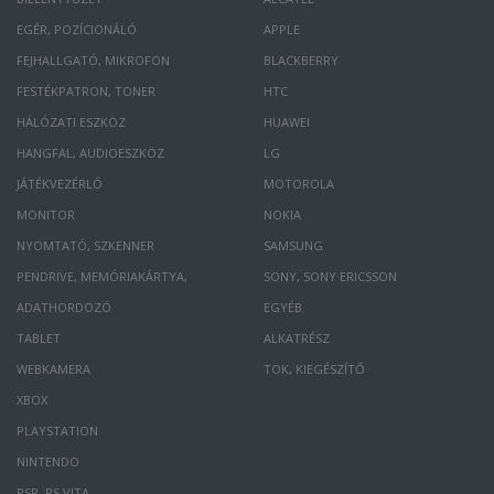
EGÉR, POZÍCIONÁLÓ
APPLE
FEJHALLGATÓ, MIKROFON
BLACKBERRY
FESTÉKPATRON, TONER
HTC
HÁLÓZATI ESZKÖZ
HUAWEI
HANGFAL, AUDIOESZKÖZ
LG
JÁTÉKVEZÉRLŐ
MOTOROLA
MONITOR
NOKIA
NYOMTATÓ, SZKENNER
SAMSUNG
PENDRIVE, MEMÓRIAKÁRTYA,
SONY, SONY ERICSSON
ADATHORDOZÓ
EGYÉB
TABLET
ALKATRÉSZ
WEBKAMERA
TOK, KIEGÉSZÍTŐ
XBOX
PLAYSTATION
NINTENDO
PSP, PS VITA