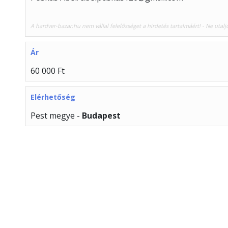
A hardver-bazar.hu nem vállal felelősséget a hirdetés tartalmáért! - Ne utalj
Ár
60 000 Ft
Elérhetőség
Pest megye -
Budapest