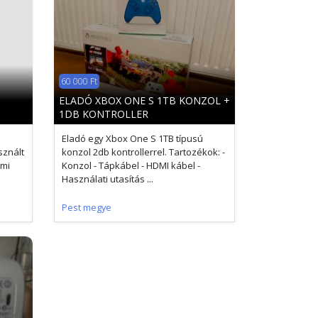
60 000 Ft
ELADÓ XBOX ONE S 1TB KONZOL +
1DB KONTROLLER
Eladó egy Xbox One S 1TB típusú
sznált
konzol 2db kontrollerrel. Tartozékok: -
dmi
Konzol - Tápkábel - HDMI kábel -
Használati utasítás ...
Pest megye