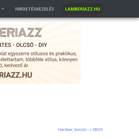
K
HIRDETÉSKEZELÉS
LAMBERIAZZ.HU
Hardver, konzol --> XBOX