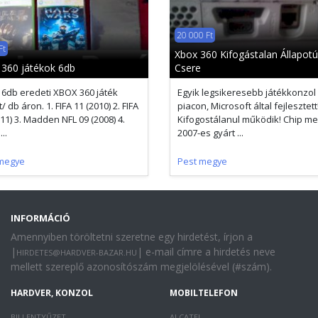
20 000 Ft
Ft
Xbox 360 Kifogástalan Állapotú
360 játékok 6db
Csere
 6db eredeti XBOX 360 játék
Egyik legsikeresebb játékkonzol
/ db áron. 1. FIFA 11 (2010) 2. FIFA
piacon, Microsoft által fejlesztett
011) 3. Madden NFL 09 (2008) 4.
Kifogostálanul működik! Chip me
..
2007-es gyárt ...
megye
Pest megye
INFORMÁCIÓ
Amennyiben töröltetni szeretne egy hirdetést, írjon a
|
| e-mail címre a hirdetés neve
HIRDETES@HARDVER-BAZAR.HU
mellett szereplő azonosítószám megjelölésével (#szám).
HARDVER, KONZOL
MOBILTELEFON
BILLENTYŰZET
ALCATEL