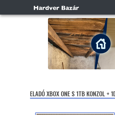
ELADÓ XBOX ONE S 1TB KONZOL + 