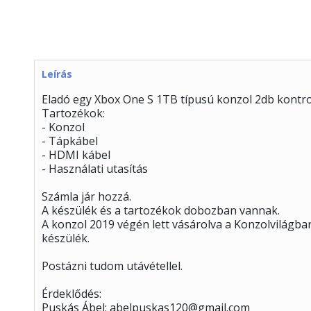
Leírás
Eladó egy Xbox One S 1TB típusú konzol 2db kontrol
Tartozékok:
- Konzol
- Tápkábel
- HDMI kábel
- Használati utasítás
Számla jár hozzá.
A készülék és a tartozékok dobozban vannak.
A konzol 2019 végén lett vásárolva a Konzolvilágban
készülék.
Postázni tudom utávétellel.
Érdeklődés:
Puskás Ábel: abelpuskas120@gmail.com