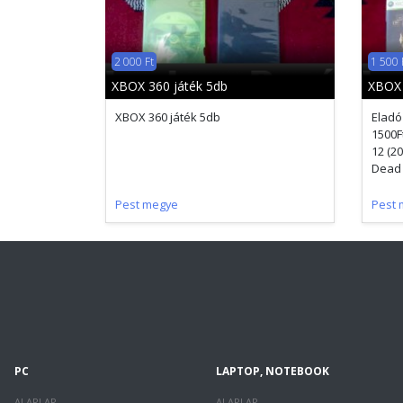
2 000 Ft
1 500 
XBOX 360 játék 5db
XBOX 
XBOX 360 játék 5db
Eladó
1500Ft
12 (2
Dead .
Pest megye
Pest 
PC
LAPTOP, NOTEBOOK
ALAPLAP
ALAPLAP