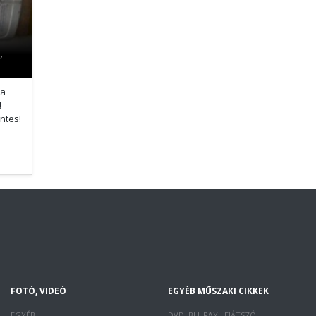
,
 a
!
ntes!
FOTÓ, VIDEÓ
EGYÉB MŰSZAKI CIKKEK
EGYÉB
DVD, BLURAY LEJÁTSZÓ