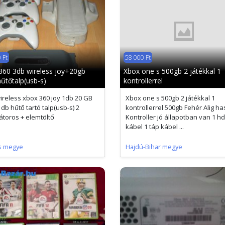
 Ft
58 000 Ft
360 3db wireless joy+20gb
Xbox one s 500gb 2 játékkal 1
űtőtalp(usb-s)
kontrollerrel
ireless xbox 360 joy 1db 20 GB
Xbox one s 500gb 2 játékkal 1
db hűtő tartó talp(usb-s) 2
kontrollerrel 500gb Fehér Alig ha
látoros + elemtöltő
Kontroller jó állapotban van 1 h
kábel 1 táp kábel ...
s megye
Hajdú-Bihar megye