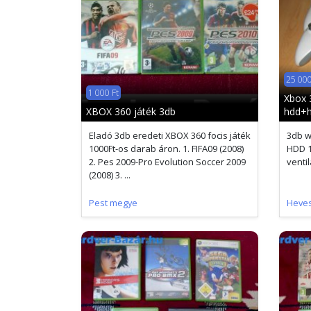
25 000
1 000 Ft
Xbox 
XBOX 360 játék 3db
hdd+h
Eladó 3db eredeti XBOX 360 focis játék
3db w
1000Ft-os darab áron. 1. FIFA09 (2008)
HDD 1
2. Pes 2009-Pro Evolution Soccer 2009
venti
(2008) 3. ...
Pest megye
Heve