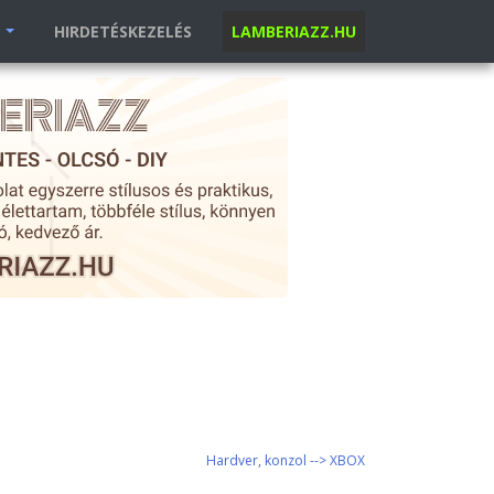
K
HIRDETÉSKEZELÉS
LAMBERIAZZ.HU
Hardver, konzol --> XBOX