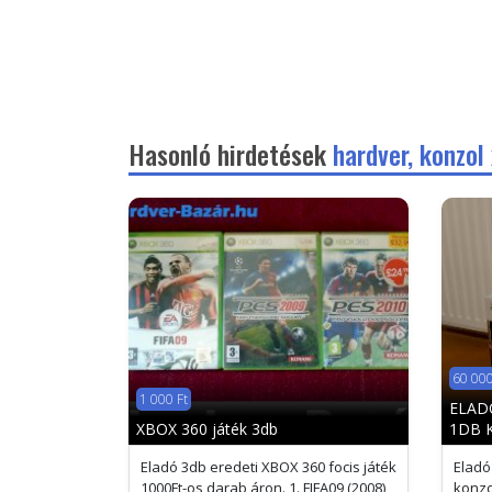
Hasonló hirdetések
hardver, konzol
60 000
1 000 Ft
ELAD
XBOX 360 játék 3db
1DB 
Eladó 3db eredeti XBOX 360 focis játék
Eladó
1000Ft-os darab áron. 1. FIFA09 (2008)
konzo