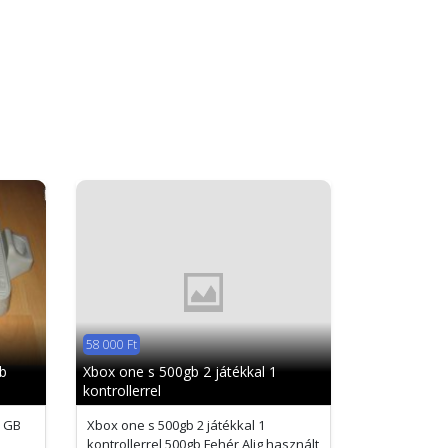
58 000 Ft
gb
Xbox one s 500gb 2 játékkal 1
kontrollerrel
0 GB
Xbox one s 500gb 2 játékkal 1
kontrollerrel 500gb Fehér Alig használt