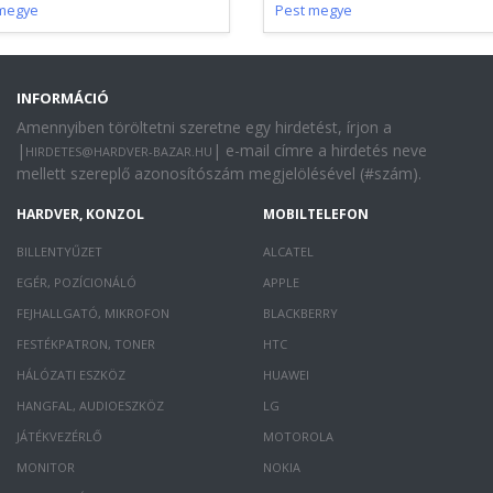
megye
Pest megye
INFORMÁCIÓ
Amennyiben töröltetni szeretne egy hirdetést, írjon a
|
| e-mail címre a hirdetés neve
HIRDETES@HARDVER-BAZAR.HU
mellett szereplő azonosítószám megjelölésével (#szám).
HARDVER, KONZOL
MOBILTELEFON
BILLENTYŰZET
ALCATEL
EGÉR, POZÍCIONÁLÓ
APPLE
FEJHALLGATÓ, MIKROFON
BLACKBERRY
FESTÉKPATRON, TONER
HTC
HÁLÓZATI ESZKÖZ
HUAWEI
HANGFAL, AUDIOESZKÖZ
LG
JÁTÉKVEZÉRLŐ
MOTOROLA
MONITOR
NOKIA