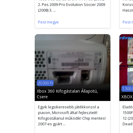
2. Pes 2009-Pro Evolution Soccer 2009
Konzo
(2008) 3. ...
Haszná
Pest megye
Pest 
20 000 Ft
1 500 
Xbox 360 Kifogástalan Állapotú,
Csere
XBOX 
Egyik legsikeresebb játékkonzol a
Eladó
piacon, Microsoft által fejlesztett!
1500Ft
Kifogostálanul működik! Chip mentes!
12 (2
2007-es gyárt ...
Dead .