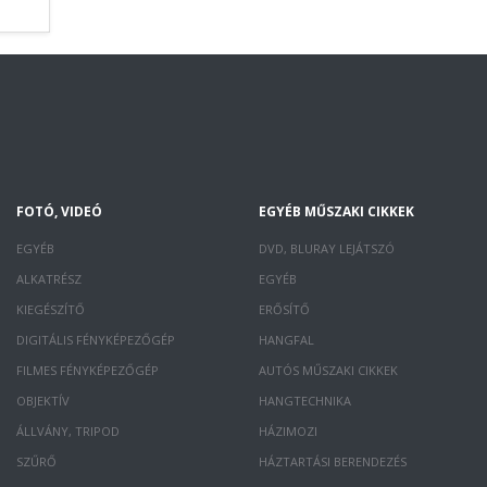
FOTÓ, VIDEÓ
EGYÉB MŰSZAKI CIKKEK
EGYÉB
DVD, BLURAY LEJÁTSZÓ
ALKATRÉSZ
EGYÉB
KIEGÉSZÍTŐ
ERŐSÍTŐ
DIGITÁLIS FÉNYKÉPEZŐGÉP
HANGFAL
FILMES FÉNYKÉPEZŐGÉP
AUTÓS MŰSZAKI CIKKEK
OBJEKTÍV
HANGTECHNIKA
ÁLLVÁNY, TRIPOD
HÁZIMOZI
SZŰRŐ
HÁZTARTÁSI BERENDEZÉS