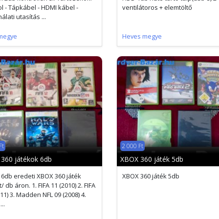
l - Tápkábel - HDMI kábel -
ventilátoros + elemtöltő
lati utasítás ...
megye
Heves megye
Ft
2 000 Ft
360 játékok 6db
XBOX 360 játék 5db
 6db eredeti XBOX 360 játék
XBOX 360 játék 5db
/ db áron. 1. FIFA 11 (2010) 2. FIFA
011) 3. Madden NFL 09 (2008) 4.
..