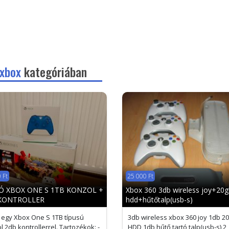
 xbox
kategóriában
 Ft
25 000 Ft
Ó XBOX ONE S 1TB KONZOL +
Xbox 360 3db wireless joy+20
KONTROLLER
hdd+hűtőtalp(usb-s)
 egy Xbox One S 1TB típusú
3db wireless xbox 360 joy 1db 2
l 2db kontrollerrel. Tartozékok: -
HDD 1db hűtő tartó talp(usb-s) 2