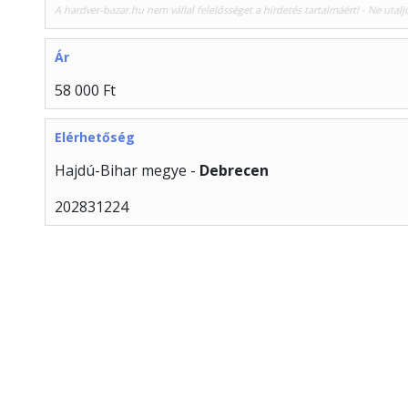
A hardver-bazar.hu nem vállal felelősséget a hirdetés tartalmáért! - Ne utalj
Ár
58 000 Ft
Elérhetőség
Hajdú-Bihar megye -
Debrecen
202831224