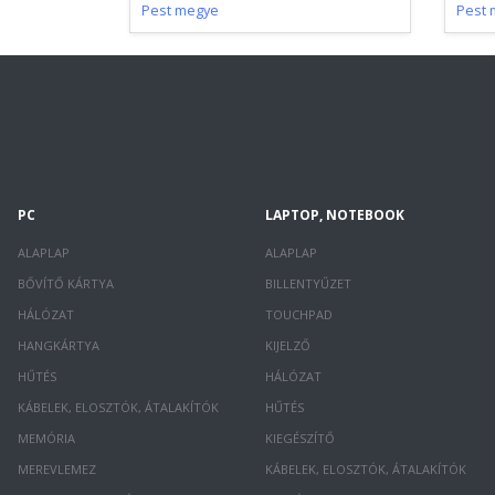
Pest megye
Pest 
PC
LAPTOP, NOTEBOOK
ALAPLAP
ALAPLAP
BŐVÍTŐ KÁRTYA
BILLENTYŰZET
HÁLÓZAT
TOUCHPAD
HANGKÁRTYA
KIJELZŐ
HŰTÉS
HÁLÓZAT
KÁBELEK, ELOSZTÓK, ÁTALAKÍTÓK
HŰTÉS
MEMÓRIA
KIEGÉSZÍTŐ
MEREVLEMEZ
KÁBELEK, ELOSZTÓK, ÁTALAKÍTÓK