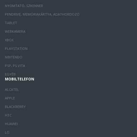
NYOMTATÓ, SZKENNER
PENDRIVE, MEMÓRIAKÁRTYA, ADATHORDOZÓ
TABLET
WEBKAMERA
XBOX
PLAYSTATION
NINTENDO
PSP, PS VITA
EGYÉB
MOBILTELEFON
ALCATEL
APPLE
BLACKBERRY
HTC
HUAWEI
LG