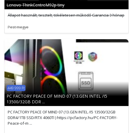
Lenovo ThinkCentreM92p tiny
Állapot használt, tesztelt, tökéletesen működő Garancia 3 hónap
Pest megye
449 999 Ft
PC FACTORY PEACE OF MIND 07 (13.GEN INTEL /I5
13500/32GB DDR ...
PC FACTORY PEACE OF MIND 07 (13.GEN INTEL /I5 13500/32GB
DDR4/1TB SSD/RTX 4060TI ) https://pcfactory.hu/PC-FACTORY-
Peace-of-m ...