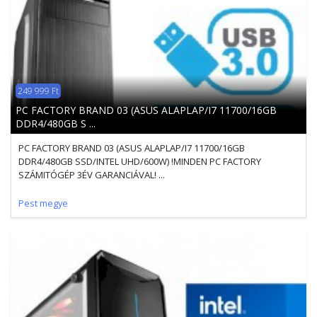
249 999 Ft
PC FACTORY BRAND 03 (ASUS ALAPLAP/I7 11700/16GB
DDR4/480GB S ...
PC FACTORY BRAND 03 (ASUS ALAPLAP/I7 11700/16GB
DDR4/480GB SSD/INTEL UHD/600W) !MINDEN PC FACTORY
SZÁMITÓGÉP 3ÉV GARANCIÁVAL! ...
Pest megye