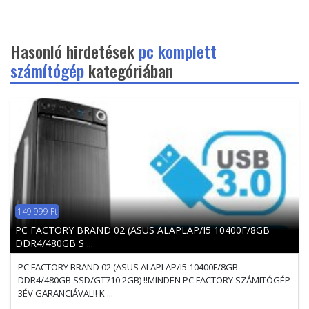
Hasonló hirdetések
pc komplett
számítógép
kategóriában
149 999 Ft
PC FACTORY BRAND 02 (ASUS ALAPLAP/I5 10400F/8GB
DDR4/480GB S ...
PC FACTORY BRAND 02 (ASUS ALAPLAP/I5 10400F/8GB
DDR4/480GB SSD/GT710 2GB) !!MINDEN PC FACTORY SZÁMITÓGÉP
3ÉV GARANCIÁVAL!! K ...