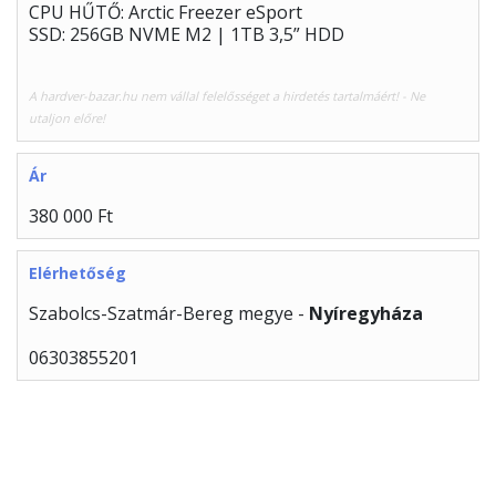
CPU HŰTŐ: Arctic Freezer eSport
SSD: 256GB NVME M2 | 1TB 3,5” HDD
A hardver-bazar.hu nem vállal felelősséget a hirdetés tartalmáért! - Ne
utaljon előre!
Ár
380 000 Ft
Elérhetőség
Szabolcs-Szatmár-Bereg megye -
Nyíregyháza
06303855201