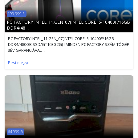
199 999 Ft
PC FACTORY INTEL_11.GEN_07(INTEL CORE I5-10400F/16GB
DDR4/48 ...
PC FACTORY INTEL_11.GEN_07(INTEL CORE I5-10400F/16GB
DDR4/480GB SSD/GT1030 2G) !!MINDEN PC FACTORY SZÁMITÓGÉP
3ÉV GARANCIÁVAL ...
Pest megye
64 999 Ft