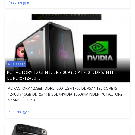
Pest megye
499 999 Ft
PC FACTORY 12.GEN DDR5_009 (LGA1700 DDR5/INTEL
CORE I5-12400 ...
PC FACTORY 12.GEN DDR5_009 (LGA1700 DDR5/INTEL CORE I5-
12400F/16GB DDR5/1TB SSD/NVIDIA 1660) !!MINDEN PC FACTORY
SZÁMITÓGÉP 3 ...
Pest megye