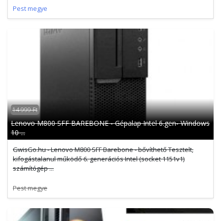
Pest megye
14 999 Ft
Lenovo M800 SFF BAREBONE - Gépalap Intel 6.gen- Windows
10 ...
GwisGo.hu - Lenovo M800 SFF Barebone - bővíthető Tesztelt,
kifogástalanul működő 6. generációs Intel (socket 1151v1)
számítógép ...
Pest megye