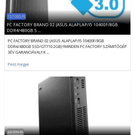
157 000 Ft
PC FACTORY BRAND 02 (ASUS ALAPLAP/I5 10400F/8GB
DDR4/480GB S ...
PC FACTORY BRAND 02 (ASUS ALAPLAP/I5 10400F/8GB
DDR4/480GB SSD/GT710 2GB) !!MINDEN PC FACTORY SZÁMITÓGÉP
3ÉV GARANCIÁVAL!! K ...
Pest megye
23 999 Ft