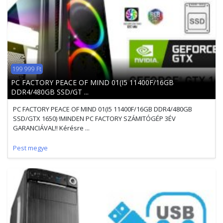
199 999 Ft
PC FACTORY PEACE OF MIND 01(I5 11400F/16GB
DDR4/480GB SSD/GT ...
PC FACTORY PEACE OF MIND 01(I5 11400F/16GB DDR4/480GB
SSD/GTX 1650) !MINDEN PC FACTORY SZÁMITÓGÉP 3ÉV
GARANCIÁVAL!! Kérésre ...
Pest megye