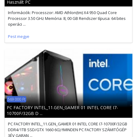
Használt PC
Információk: Processzor: AMD Athlon(tm) X4 950 Quad Core
Processor 3.50 GHz Memória: 8, 00 GB Rendszer típusa: 64 bites
operáci ...
Pest megye
569 000 Ft
PC FACTORY INTEL_11.GEN_GAMER 01 INTEL CORE I7-
10700F/32GB D ...
PC FACTORY INTEL_11.GEN_GAMER 01 INTEL CORE I7-10700F/32GB
DDR4/1TB SSD/GTX 1660 6G) !!MINDEN PC FACTORY SZÁMITÓGÉP
3ÉV GARAN ...