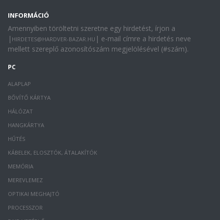
INFORMÁCIÓ
Amennyiben töröltetni szeretne egy hirdetést, írjon a
|
| e-mail címre a hirdetés neve
HIRDETES@HARDVER-BAZAR.HU
mellett szereplő azonosítószám megjelölésével (#szám).
PC
ALAPLAP
BŐVÍTŐ KÁRTYA
HÁLÓZAT
HANGKÁRTYA
HŰTÉS
KÁBELEK, ELOSZTÓK, ÁTALAKÍTÓK
MEMÓRIA
MEREVLEMEZ
OPTIKAI MEGHAJTÓ
PROCESSZOR