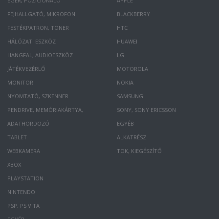
EGÉR, POZÍCIONÁLÓ
APPLE
FEJHALLGATÓ, MIKROFON
BLACKBERRY
FESTÉKPATRON, TONER
HTC
HÁLÓZATI ESZKÖZ
HUAWEI
HANGFAL, AUDIOESZKÖZ
LG
JÁTÉKVEZÉRLŐ
MOTOROLA
MONITOR
NOKIA
NYOMTATÓ, SZKENNER
SAMSUNG
PENDRIVE, MEMÓRIAKÁRTYA,
SONY, SONY ERICSSON
ADATHORDOZÓ
EGYÉB
TABLET
ALKATRÉSZ
WEBKAMERA
TOK, KIEGÉSZÍTŐ
XBOX
PLAYSTATION
NINTENDO
PSP, PS VITA