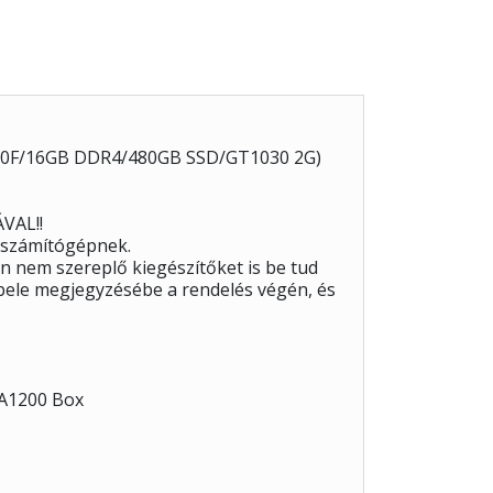
00F/16GB DDR4/480GB SSD/GT1030 2G)
VAL!!
 számítógépnek.
 nem szereplő kiegészítőket is be tud
a bele megjegyzésébe a rendelés végén, és
GA1200 Box