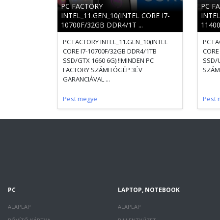
PC FACTORY
PC F
INTEL_11.GEN_10(INTEL CORE I7-
INTEL
10700F/32GB DDR4/1T ...
11400
PC FACTORY INTEL_11.GEN_10(INTEL
PC FA
CORE I7-10700F/32GB DDR4/1TB
CORE 
SSD/GTX 1660 6G) !!MINDEN PC
SSD/U
FACTORY SZÁMITÓGÉP 3ÉV
SZÁMI
GARANCIÁVAL ...
Pest megye
Pest 
PC
LAPTOP, NOTEBOOK
ALAPLAP
ALAPLAP