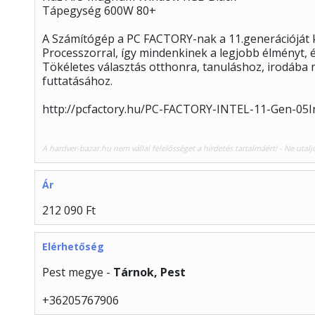
Tápegység 600W 80+
A Számítógép a PC FACTORY-nak a 11.generációját ké
Processzorral, így mindenkinek a legjobb élményt, és
Tökéletes választás otthonra, tanuláshoz, irodába
futtatásához.
http://pcfactory.hu/PC-FACTORY-INTEL-11-Gen-05I
A hardver-bazar.hu nem vállal felelősséget a hirdetés tartalmáért! - Ne utalj
Ár
212 090 Ft
Elérhetőség
Pest megye -
Tárnok, Pest
+36205767906