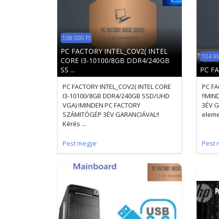
108 000 Ft
PC FACTORY INTEL_COV2( INTEL
104 99
CORE I3-10100/8GB DDR4/240GB
SS ...
PC F
PC FACTORY INTEL_COV2( INTEL CORE
PC FA
I3-10100/8GB DDR4/240GB SSD/UHD
!!MI
VGA) !MINDEN PC FACTORY
3ÉV G
SZÁMITÓGÉP 3ÉV GARANCIÁVAL!!
eleme
Kérés ...
Pest megye
Pest 