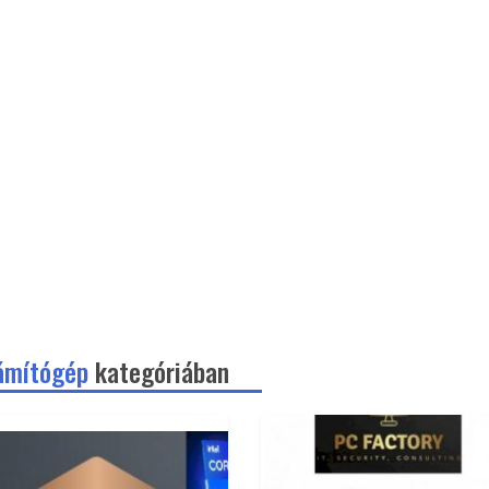
ámítógép
kategóriában