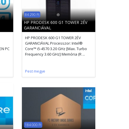
84 290 Ft
HP PRODESK 600 G1 TOWER 2ÉV
GARANCIÁVAL
HP PRODESK 600 G1 TOWER 2ÉV
GARANCIÁVAL Processzor: Intel®
EN PC
Core™ i5-4570 3.20 GHz [Max. Turbo
Frequency 3.60 GHz] Memória (R ...
Pest megye
184 000 Ft