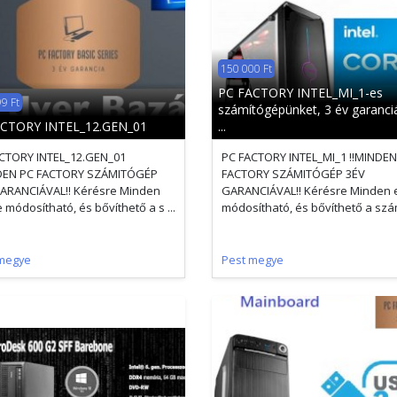
150 000 Ft
PC FACTORY INTEL_MI_1-es
9 Ft
számítógépünket, 3 év garanciá
ACTORY INTEL_12.GEN_01
...
CTORY INTEL_12.GEN_01
PC FACTORY INTEL_MI_1 !!MINDEN
NDEN PC FACTORY SZÁMITÓGÉP
FACTORY SZÁMITÓGÉP 3ÉV
ARANCIÁVAL!! Kérésre Minden
GARANCIÁVAL!! Kérésre Minden 
 módosítható, és bővíthető a s ...
módosítható, és bővíthető a számí
megye
Pest megye