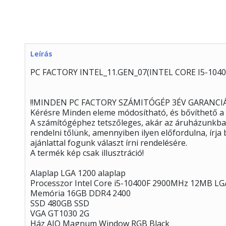
Leírás
PC FACTORY INTEL_11.GEN_07(INTEL CORE I5-104
!!MINDEN PC FACTORY SZÁMITÓGÉP 3ÉV GARANCIÁ
Kérésre Minden eleme módosítható, és bővíthető a
A számítógéphez tetszőleges, akár az áruházunkban
rendelni tőlünk, amennyiben ilyen előfordulna, írj
ajánlattal fogunk választ írni rendelésére.
A termék kép csak illusztráció!
Alaplap LGA 1200 alaplap
Processzor Intel Core i5-10400F 2900MHz 12MB L
Memória 16GB DDR4 2400
SSD 480GB SSD
VGA GT1030 2G
Ház AIO Magnum Window RGB Black