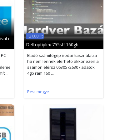
12 000 Ft
val r
Dell optiplex 755sff 160gb
 PC
Eladó számitógép irodai használatra
ha nem lennék elérhetö akkor ezen a
eleme
számon elérsz 06305726307 adatok
t ...
4gb ram 160 ...
Pest megye