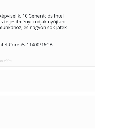
pviselik, 10.Generációs Intel
 teljesítményt tudják nyújtani.
 munkához, és nagyon sok játék
ntel-Core-i5-11400/16GB
on előre!