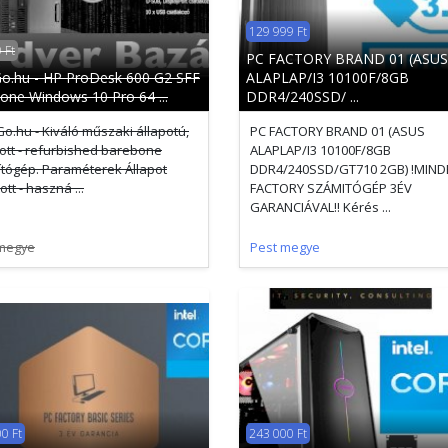
129 999 Ft
 Ft
PC FACTORY BRAND 01 (ASUS
o.hu - HP ProDesk 600 G2 SFF
ALAPLAP/I3 10100F/8GB
one Windows 10 Pro 64 ...
DDR4/240SSD/ ...
o.hu - Kiváló műszaki állapotú,
PC FACTORY BRAND 01 (ASUS
ított - refurbished barebone
ALAPLAP/I3 10100F/8GB
tógép. Paraméterek Állapot
DDR4/240SSD/GT710 2GB) !MIND
tott - haszná ...
FACTORY SZÁMITÓGÉP 3ÉV
GARANCIÁVAL!! Kérés ...
megye
Pest megye
0 Ft
243 000 Ft