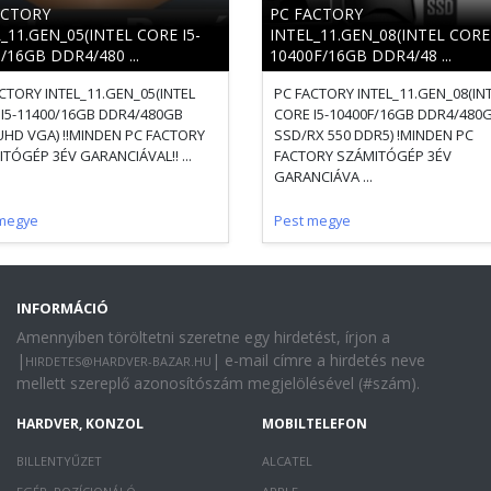
ACTORY
PC FACTORY
_11.GEN_05(INTEL CORE I5-
INTEL_11.GEN_08(INTEL CORE 
/16GB DDR4/480 ...
10400F/16GB DDR4/48 ...
CTORY INTEL_11.GEN_05(INTEL
PC FACTORY INTEL_11.GEN_08(IN
I5-11400/16GB DDR4/480GB
CORE I5-10400F/16GB DDR4/480
HD VGA) !!MINDEN PC FACTORY
SSD/RX 550 DDR5) !MINDEN PC
TÓGÉP 3ÉV GARANCIÁVAL!! ...
FACTORY SZÁMITÓGÉP 3ÉV
GARANCIÁVA ...
megye
Pest megye
INFORMÁCIÓ
Amennyiben töröltetni szeretne egy hirdetést, írjon a
|
| e-mail címre a hirdetés neve
HIRDETES@HARDVER-BAZAR.HU
mellett szereplő azonosítószám megjelölésével (#szám).
HARDVER, KONZOL
MOBILTELEFON
BILLENTYŰZET
ALCATEL