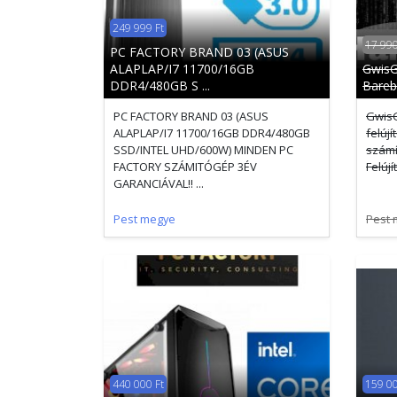
249 999 Ft
17 990
PC FACTORY BRAND 03 (ASUS
ALAPLAP/I7 11700/16GB
GwisG
DDR4/480GB S ...
Bareb
PC FACTORY BRAND 03 (ASUS
GwisG
ALAPLAP/I7 11700/16GB DDR4/480GB
felúj
SSD/INTEL UHD/600W) MINDEN PC
számí
FACTORY SZÁMITÓGÉP 3ÉV
Felújí
GARANCIÁVAL!! ...
Pest megye
Pest 
440 000 Ft
159 00