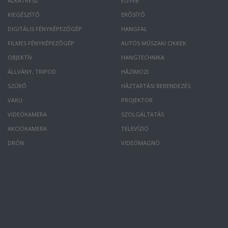
ALKATRÉSZ
EGYÉB
KIEGÉSZÍTŐ
ERŐSÍTŐ
DIGITÁLIS FÉNYKÉPEZŐGÉP
HANGFAL
FILMES FÉNYKÉPEZŐGÉP
AUTÓS MŰSZAKI CIKKEK
OBJEKTÍV
HANGTECHNIKA
ÁLLVÁNY, TRIPOD
HÁZIMOZI
SZŰRŐ
HÁZTARTÁSI BERENDEZÉS
VAKU
PROJEKTOR
VIDEÓKAMERA
SZOLGÁLTATÁS
AKCIÓKAMERA
TELEVÍZIÓ
DRÓN
VIDEÓMAGNÓ