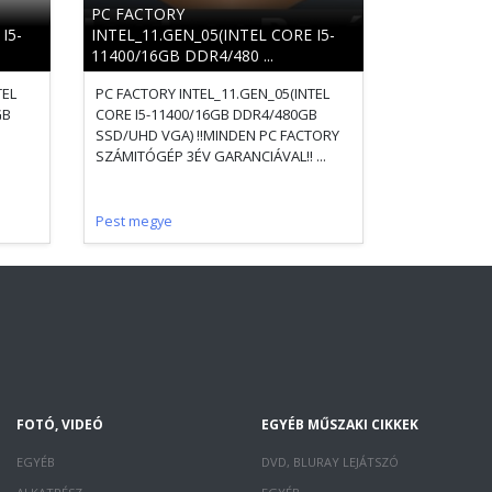
PC FACTORY
I5-
INTEL_11.GEN_05(INTEL CORE I5-
11400/16GB DDR4/480 ...
TEL
PC FACTORY INTEL_11.GEN_05(INTEL
GB
CORE I5-11400/16GB DDR4/480GB
SSD/UHD VGA) !!MINDEN PC FACTORY
SZÁMITÓGÉP 3ÉV GARANCIÁVAL!! ...
Pest megye
FOTÓ, VIDEÓ
EGYÉB MŰSZAKI CIKKEK
EGYÉB
DVD, BLURAY LEJÁTSZÓ