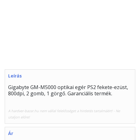
Leírás
Gigabyte GM-M5000 optikai egér PS2 fekete-ezüst,
800dpi, 2 gomb, 1 görgő. Garanciális termék.
A hardver-bazar.hu nem vállal felelősséget a hirdetés tartalmáért! - Ne
utaljon előre!
Ár