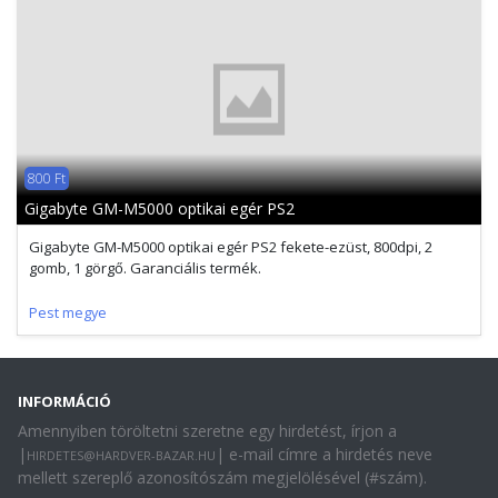
800 Ft
Gigabyte GM-M5000 optikai egér PS2
Gigabyte GM-M5000 optikai egér PS2 fekete-ezüst, 800dpi, 2
gomb, 1 görgő. Garanciális termék.
Pest megye
INFORMÁCIÓ
Amennyiben töröltetni szeretne egy hirdetést, írjon a
|
| e-mail címre a hirdetés neve
HIRDETES@HARDVER-BAZAR.HU
mellett szereplő azonosítószám megjelölésével (#szám).