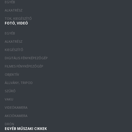
EGYÉB
ALKATRÉSZ
TOK, KIEGÉSZÍTŐ
FOTÓ, VIDEÓ
EGYÉB
ALKATRÉSZ
KIEGÉSZÍTŐ
DIGITÁLIS FÉNYKÉPEZŐGÉP
FILMES FÉNYKÉPEZŐGÉP
OBJEKTÍV
ÁLLVÁNY, TRIPOD
SZŰRŐ
VAKU
VIDEÓKAMERA
AKCIÓKAMERA
DRÓN
EGYÉB MŰSZAKI CIKKEK