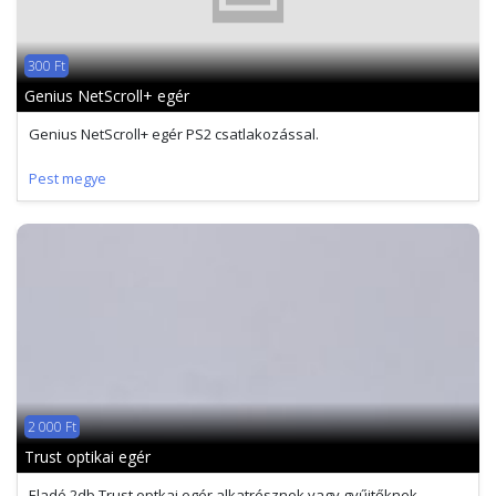
300 Ft
Genius NetScroll+ egér
Genius NetScroll+ egér PS2 csatlakozással.
Pest megye
2 000 Ft
Trust optikai egér
Eladó 2db Trust optkai egér alkatrésznek vagy gyűjtőknek.