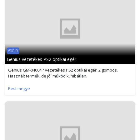
600 Ft
Genius vezetékes PS2 optikai egér
Genius GM-04004P vezetékes PS2 optikai egér. 2 gombos.
Használt termék, de jól működik, hibátlan.
Pest megye