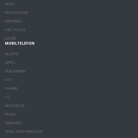
XBOX
PLAYSTATION
NINTENDO
PSP, PS VITA
EGYÉB
MOBILTELEFON
ALCATEL
APPLE
BLACKBERRY
HTC
HUAWEI
LG
MOTOROLA
NOKIA
SAMSUNG
SONY, SONY ERICSSON