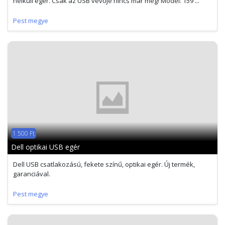
nélküli egér. Csak az USB vevője nincs már meg! Model: 159 ...
Pest megye
1 500 Ft
Dell optikai USB egér
Dell USB csatlakozású, fekete színű, optikai egér. Új termék,
garanciával.
Pest megye