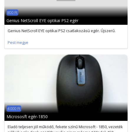
800 Ft
Genius NetScroll EYE optikai PS2 egér
Genius NetScroll EYE optikai PS2 csatlakozású egér. Újszerű.
Pest megye
4 000 Ft
Micrososft egér-1850
Eladó teljesen jól működő, fekete színű Microsoft - 1850, vezeték