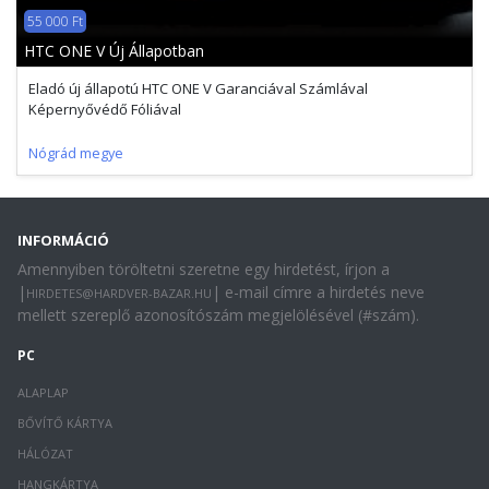
55 000 Ft
HTC ONE V Új Állapotban
Eladó új állapotú HTC ONE V Garanciával Számlával
Képernyővédő Fóliával
Nógrád megye
INFORMÁCIÓ
Amennyiben töröltetni szeretne egy hirdetést, írjon a
|
| e-mail címre a hirdetés neve
HIRDETES@HARDVER-BAZAR.HU
mellett szereplő azonosítószám megjelölésével (#szám).
PC
ALAPLAP
BŐVÍTŐ KÁRTYA
HÁLÓZAT
HANGKÁRTYA