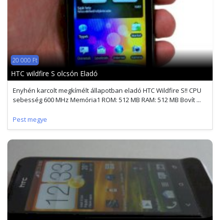
20 000 Ft
HTC wildfire S olcsón Eladó
Enyhén karcolt megkímélt állapotban eladó HTC Wildfire S!! CPU
sebesség 600 MHz Memória1 ROM: 512 MB RAM: 512 MB Bovít ...
Pest megye