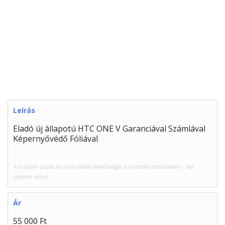
Leírás
Eladó új állapotú HTC ONE V Garanciával Számlával
Képernyővédő Fóliával
A hardver-bazar.hu nem vállal felelősséget a hirdetés tartalmáért! - Ne
utaljon előre!
Ár
55 000 Ft