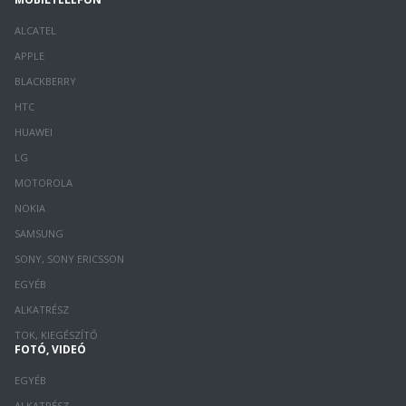
ALCATEL
APPLE
BLACKBERRY
HTC
HUAWEI
LG
MOTOROLA
NOKIA
SAMSUNG
SONY, SONY ERICSSON
EGYÉB
ALKATRÉSZ
TOK, KIEGÉSZÍTŐ
FOTÓ, VIDEÓ
EGYÉB
ALKATRÉSZ