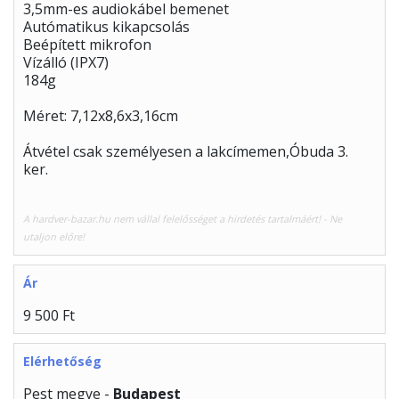
3,5mm-es audiokábel bemenet
Autómatikus kikapcsolás
Beépített mikrofon
Vízálló (IPX7)
184g
Méret: 7,12x8,6x3,16cm
Átvétel csak személyesen a lakcímemen,Óbuda 3.
ker.
A hardver-bazar.hu nem vállal felelősséget a hirdetés tartalmáért! - Ne
utaljon előre!
Ár
9 500 Ft
Elérhetőség
Pest megye -
Budapest