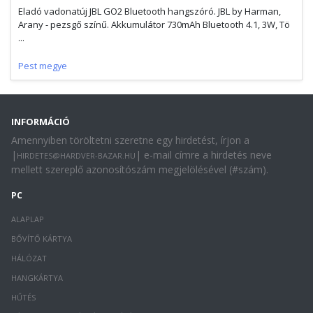
Eladó vadonatúj JBL GO2 Bluetooth hangszóró. JBL by Harman,
Arany - pezsgő színű. Akkumulátor 730mAh Bluetooth 4.1, 3W, Tö
...
Pest megye
INFORMÁCIÓ
Amennyiben töröltetni szeretne egy hirdetést, írjon a
|
| e-mail címre a hirdetés neve
HIRDETES@HARDVER-BAZAR.HU
mellett szereplő azonosítószám megjelölésével (#szám).
PC
ALAPLAP
BŐVÍTŐ KÁRTYA
HÁLÓZAT
HANGKÁRTYA
HŰTÉS