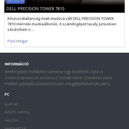
185 000 Ft
DELL PRECISION TOWER 7810
Kihasználatlanság miatt eladóvá vált DELL PRECISION TOWER
7810 mérnöki munkaállomás. A számítógépet tavaly júniusban
vásároltam o ...
Pest megye
INFORMÁCIÓ
Amennyiben töröltetni szeretne egy hirdetést, írjon a
|
| e-mail címre a hirdetés neve
HIRDETES@HARDVER-BAZAR.HU
mellett szereplő azonosítószám megjelölésével (#szám).
PC
ALAPLAP
BŐVÍTŐ KÁRTYA
HÁLÓZAT
HANGKÁRTYA