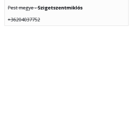
Pest megye -
Szigetszentmiklós
+36204037752