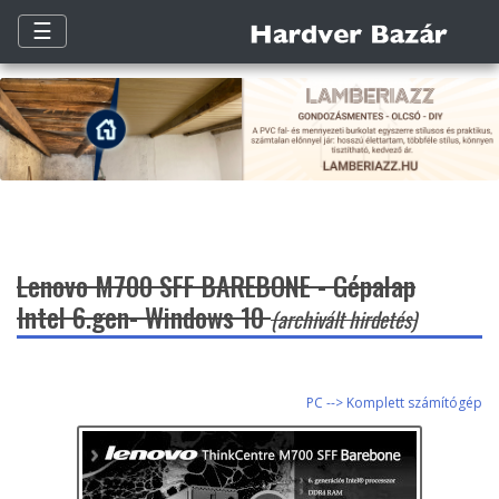
☰
Lenovo M700 SFF BAREBONE - Gépalap
Intel 6.gen- Windows 10
(archivált hirdetés)
PC --> Komplett számítógép