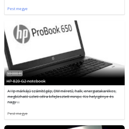
Pest megye
59 000 Ft
HP 820 G2 notebook
A Hp márkájú számítógép, DM méretű, halk, energiatakarékos,
megbízható üzleti célra kifejlesztett minipc. Kis helyigénye és
nagy ...
Pest megye