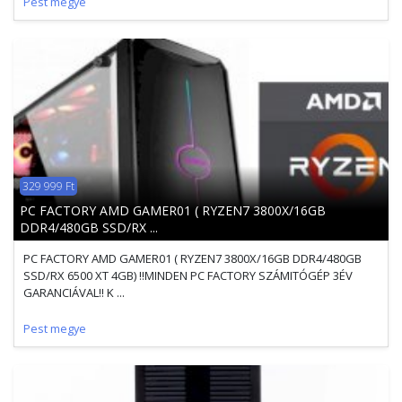
Pest megye
329 999 Ft
PC FACTORY AMD GAMER01 ( RYZEN7 3800X/16GB
DDR4/480GB SSD/RX ...
PC FACTORY AMD GAMER01 ( RYZEN7 3800X/16GB DDR4/480GB
SSD/RX 6500 XT 4GB) !!MINDEN PC FACTORY SZÁMITÓGÉP 3ÉV
GARANCIÁVAL!! K ...
Pest megye