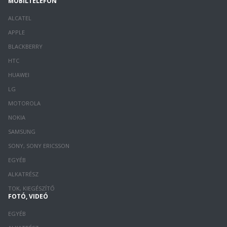
MOBILTELEFON
ALCATEL
APPLE
BLACKBERRY
HTC
HUAWEI
LG
MOTOROLA
NOKIA
SAMSUNG
SONY, SONY ERICSSON
EGYÉB
ALKATRÉSZ
TOK, KIEGÉSZÍTŐ
FOTÓ, VIDEÓ
EGYÉB