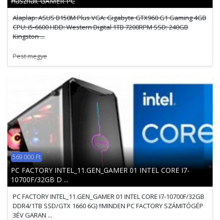
Használt GAMER PC
Alaplap: ASUS B150M Plus VGA: Gigabyte GTX960 G1 Gaming 4GB
CPU: i5-6600 HDD: Western Digital 1TB 7200RPM SSD: 240GB
Kingston ...
Pest megye
569 000 Ft
PC FACTORY INTEL_11.GEN_GAMER 01 INTEL CORE I7-
10700F/32GB D ...
PC FACTORY INTEL_11.GEN_GAMER 01 INTEL CORE I7-10700F/32GB
DDR4/1TB SSD/GTX 1660 6G) !!MINDEN PC FACTORY SZÁMITÓGÉP
3ÉV GARAN ...