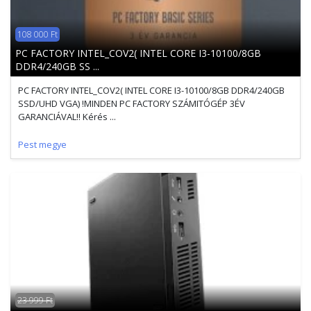
108 000 Ft
PC FACTORY INTEL_COV2( INTEL CORE I3-10100/8GB
DDR4/240GB SS ...
PC FACTORY INTEL_COV2( INTEL CORE I3-10100/8GB DDR4/240GB
SSD/UHD VGA) !MINDEN PC FACTORY SZÁMITÓGÉP 3ÉV
GARANCIÁVAL!! Kérés ...
Pest megye
23 999 Ft