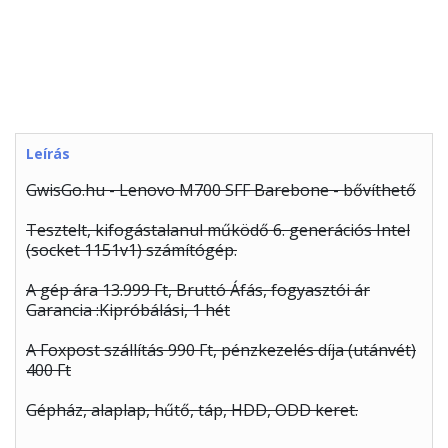
Leírás
GwisGo.hu - Lenovo M700 SFF Barebone - bővíthető
Tesztelt, kifogástalanul működő 6. generációs Intel
(socket 1151v1) számítógép.
A gép ára 13.999 Ft, Bruttó Áfás, fogyasztói ár
Garancia :Kipróbálási, 1 hét
A Foxpost szállítás 990 Ft, pénzkezelés díja (utánvét)
400 Ft
Gépház, alaplap, hűtő, táp, HDD, ODD keret.