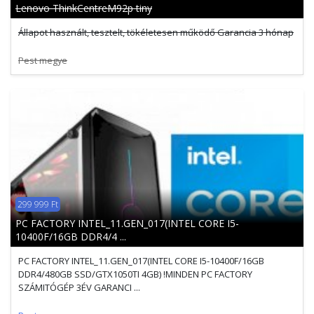
Lenovo ThinkCentreM92p tiny
Állapot használt, tesztelt, tökéletesen működő Garancia 3 hónap
Pest megye
299 999 Ft
PC FACTORY INTEL_11.GEN_017(INTEL CORE I5-
10400F/16GB DDR4/4 ...
PC FACTORY INTEL_11.GEN_017(INTEL CORE I5-10400F/16GB
DDR4/480GB SSD/GTX1050TI 4GB) !MINDEN PC FACTORY
SZÁMITÓGÉP 3ÉV GARANCI ...