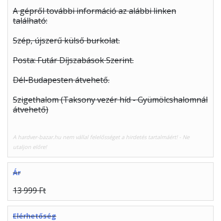
A gépről további információ az alábbi linken
található:
Szép, újszerű külső burkolat.
Posta: Futár Díjszabások Szerint.
Dél-Budapesten átvehető.
Szigethalom (Taksony vezér híd - Gyümölcshalomnál
átvehető)
A hardver-bazar.hu nem vállal felelősséget a hirdetés tartalmáért! - Ne
utaljon előre!
Ár
13 999 Ft
Elérhetőség