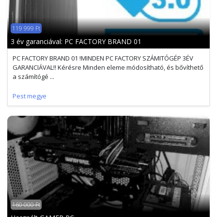
119 999 Ft
3 év garanciával: PC FACTORY BRAND 01
PC FACTORY BRAND 01 !MINDEN PC FACTORY SZÁMITÓGÉP 3ÉV
GARANCIÁVAL!! Kérésre Minden eleme módosítható, és bővíthető
a számítógé ...
Pest megye
160 000 Ft