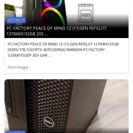
650 000 Ft
PC FACTORY PEACE OF MIND 12 (13.GEN INTEL/I7
13700KF/32GB DD ...
PC FACTORY PEACE OF MIND 12 (13.GEN INTEL/I7 13700KF/32GB
DDR5/1TB SSD/RTX 4070 DDR6X) !!MINDEN PC FACTORY
SZÁMITÓGÉP 3ÉV GAR ...
Pest megye