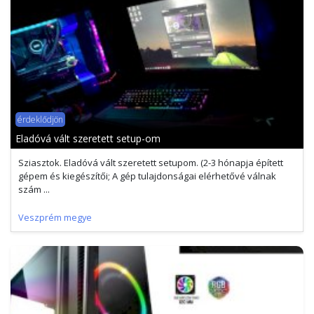
érdeklődjön
Eladóvá vált szeretett setup-om
Sziasztok. Eladóvá vált szeretett setupom. (2-3 hónapja épített
gépem és kiegészítői; A gép tulajdonságai elérhetővé válnak
szám ...
Veszprém megye