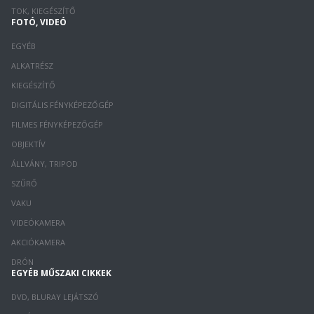
TOK, KIEGÉSZÍTŐ
FOTÓ, VIDEÓ
EGYÉB
ALKATRÉSZ
KIEGÉSZÍTŐ
DIGITÁLIS FÉNYKÉPEZŐGÉP
FILMES FÉNYKÉPEZŐGÉP
OBJEKTÍV
ÁLLVÁNY, TRIPOD
SZŰRŐ
VAKU
VIDEÓKAMERA
AKCIÓKAMERA
DRÓN
EGYÉB MŰSZAKI CIKKEK
DVD, BLURAY LEJÁTSZÓ