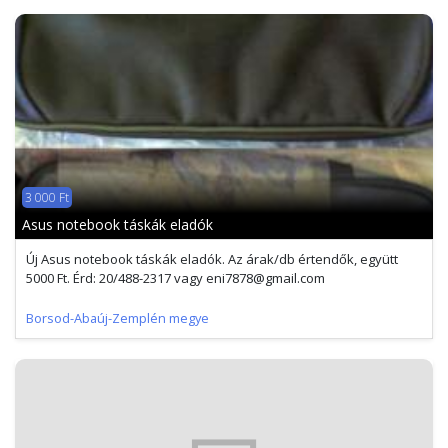
3 000 Ft
Asus notebook táskák eladók
Új Asus notebook táskák eladók. Az árak/db értendők, együtt
5000 Ft. Érd: 20/488-2317 vagy eni7878@gmail.com
Borsod-Abaúj-Zemplén megye