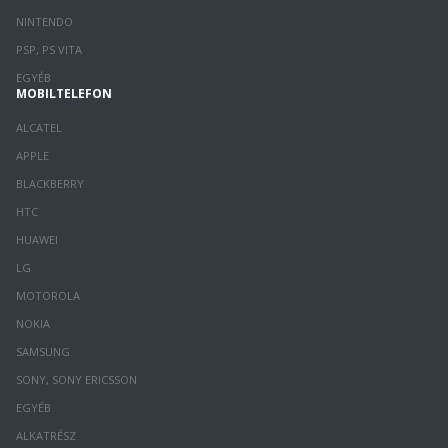
NINTENDO
PSP, PS VITA
EGYÉB
MOBILTELEFON
ALCATEL
APPLE
BLACKBERRY
HTC
HUAWEI
LG
MOTOROLA
NOKIA
SAMSUNG
SONY, SONY ERICSSON
EGYÉB
ALKATRÉSZ