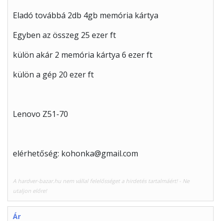
Eladó továbbá 2db 4gb memória kártya
Egyben az összeg 25 ezer ft
külön akár 2 memória kártya 6 ezer ft
külön a gép 20 ezer ft
Lenovo Z51-70
elérhetőség: kohonka@gmail.com
A hardver-bazar.hu nem vállal felelősséget a hirdetés tartalmáért! - Ne
utaljon előre!
Ár