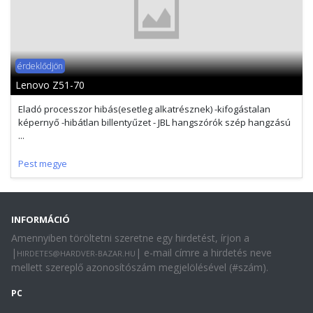
érdeklődjön
Lenovo Z51-70
Eladó processzor hibás(esetleg alkatrésznek) -kifogástalan
képernyő -hibátlan billentyűzet - JBL hangszórók szép hangzású
...
Pest megye
INFORMÁCIÓ
Amennyiben töröltetni szeretne egy hirdetést, írjon a
|
| e-mail címre a hirdetés neve
HIRDETES@HARDVER-BAZAR.HU
mellett szereplő azonosítószám megjelölésével (#szám).
PC