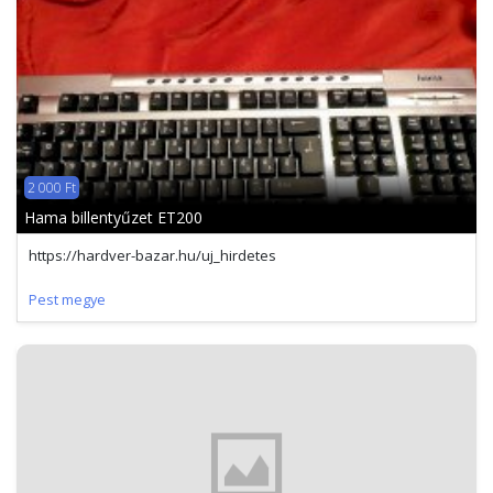
2 000 Ft
Hama billentyűzet ET200
https://hardver-bazar.hu/uj_hirdetes
Pest megye