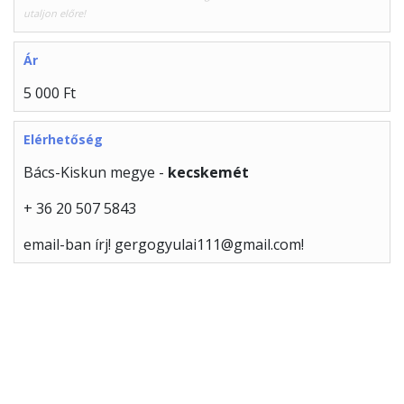
utaljon előre!
Ár
5 000 Ft
Elérhetőség
Bács-Kiskun megye -
kecskemét
+ 36 20 507 5843
email-ban írj! gergogyulai111@gmail.com!