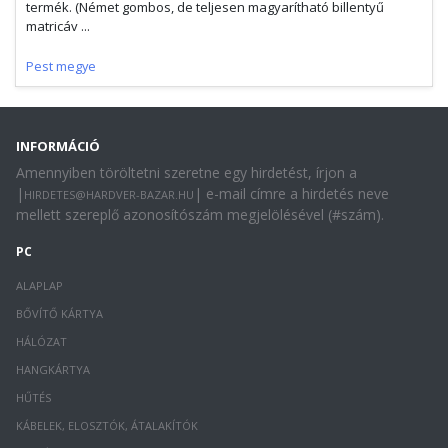
termék. (Német gombos, de teljesen magyarítható billentyű
matricáv ...
Pest megye
INFORMÁCIÓ
Amennyiben töröltetni szeretne egy hirdetést, írjon a
|
| e-mail címre a hirdetés neve
HIRDETES@HARDVER-BAZAR.HU
mellett szereplő azonosítószám megjelölésével (#szám).
PC
ALAPLAP
BŐVÍTŐ KÁRTYA
HÁLÓZAT
HANGKÁRTYA
HŰTÉS
KÁBELEK, ELOSZTÓK, ÁTALAKÍTÓK