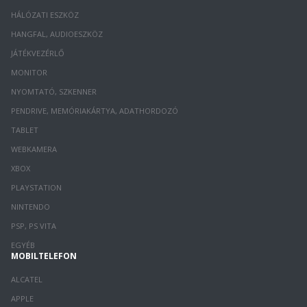
HÁLÓZATI ESZKÖZ
HANGFAL, AUDIOESZKÖZ
JÁTÉKVEZÉRLŐ
MONITOR
NYOMTATÓ, SZKENNER
PENDRIVE, MEMÓRIAKÁRTYA, ADATHORDOZÓ
TABLET
WEBKAMERA
XBOX
PLAYSTATION
NINTENDO
PSP, PS VITA
EGYÉB
MOBILTELEFON
ALCATEL
APPLE