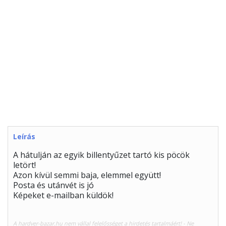
Leírás
A hátulján az egyik billentyűzet tartó kis pöcök
letört!
Azon kívül semmi baja, elemmel együtt!
Posta és utánvét is jó
Képeket e-mailban küldök!
A hardver-bazar.hu nem vállal felelősséget a hirdetés tartalmáért! - Ne