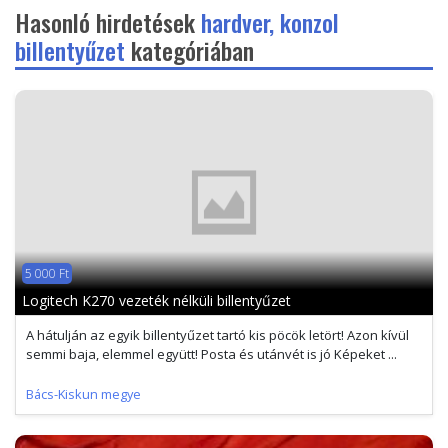
Hasonló hirdetések
hardver, konzol
billentyűzet
kategóriában
5 000 Ft
Logitech K270 vezeték nélküli billentyűzet
A hátulján az egyik billentyűzet tartó kis pöcök letört! Azon kívül
semmi baja, elemmel együtt! Posta és utánvét is jó Képeket ...
Bács-Kiskun megye