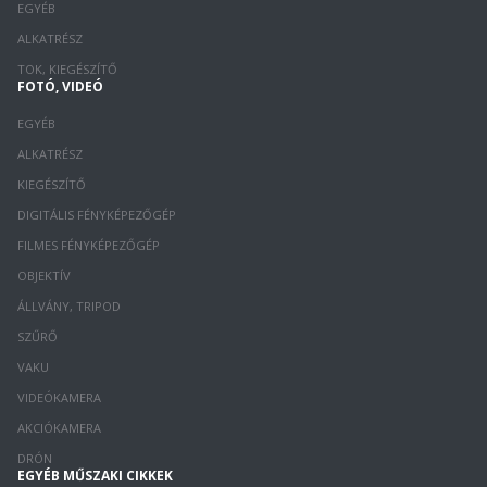
EGYÉB
ALKATRÉSZ
TOK, KIEGÉSZÍTŐ
FOTÓ, VIDEÓ
EGYÉB
ALKATRÉSZ
KIEGÉSZÍTŐ
DIGITÁLIS FÉNYKÉPEZŐGÉP
FILMES FÉNYKÉPEZŐGÉP
OBJEKTÍV
ÁLLVÁNY, TRIPOD
SZŰRŐ
VAKU
VIDEÓKAMERA
AKCIÓKAMERA
DRÓN
EGYÉB MŰSZAKI CIKKEK