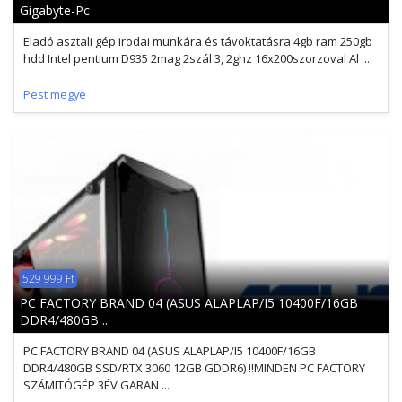
Gigabyte-Pc
Eladó asztali gép irodai munkára és távoktatásra 4gb ram 250gb
hdd Intel pentium D935 2mag 2szál 3, 2ghz 16x200szorzoval Al ...
Pest megye
529 999 Ft
PC FACTORY BRAND 04 (ASUS ALAPLAP/I5 10400F/16GB
DDR4/480GB ...
PC FACTORY BRAND 04 (ASUS ALAPLAP/I5 10400F/16GB
DDR4/480GB SSD/RTX 3060 12GB GDDR6) !!MINDEN PC FACTORY
SZÁMITÓGÉP 3ÉV GARAN ...