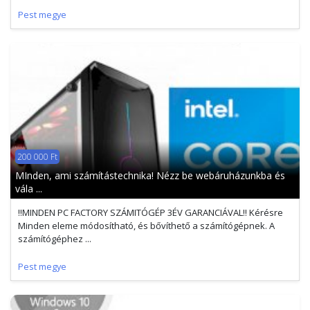
Pest megye
200 000 Ft
MInden, ami számítástechnika! Nézz be webáruházunkba és
vála ...
!!MINDEN PC FACTORY SZÁMITÓGÉP 3ÉV GARANCIÁVAL!! Kérésre
Minden eleme módosítható, és bővíthető a számítógépnek. A
számítógéphez ...
Pest megye