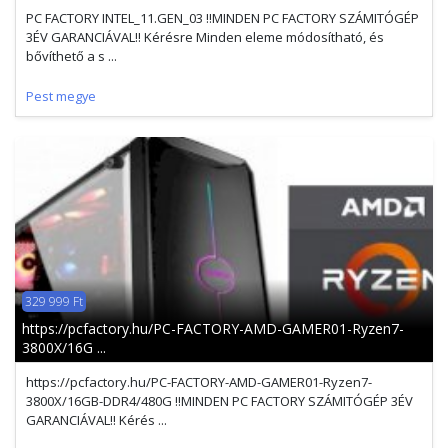
PC FACTORY INTEL_11.GEN_03 !!MINDEN PC FACTORY SZÁMITÓGÉP
3ÉV GARANCIÁVAL!! Kérésre Minden eleme módosítható, és
bővíthető a s ...
Pest megye
329 999 Ft
https://pcfactory.hu/PC-FACTORY-AMD-GAMER01-Ryzen7-
3800X/16G ...
https://pcfactory.hu/PC-FACTORY-AMD-GAMER01-Ryzen7-
3800X/16GB-DDR4/480G !!MINDEN PC FACTORY SZÁMITÓGÉP 3ÉV
GARANCIÁVAL!! Kérés ...