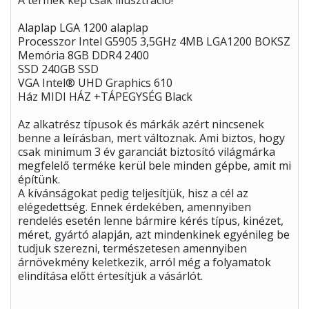
A termék kép csak illusztráció!
Alaplap LGA 1200 alaplap
Processzor Intel G5905 3,5GHz 4MB LGA1200 BOKSZ
Memória 8GB DDR4 2400
SSD 240GB SSD
VGA Intel® UHD Graphics 610
Ház MIDI HÁZ +TÁPEGYSÉG Black
Az alkatrész típusok és márkák azért nincsenek
benne a leírásban, mert változnak. Ami biztos, hogy
csak minimum 3 év garanciát biztosító világmárka
megfelelő terméke kerül bele minden gépbe, amit mi
építünk.
A kívánságokat pedig teljesítjük, hisz a cél az
elégedettség. Ennek érdekében, amennyiben
rendelés esetén lenne bármire kérés típus, kinézet,
méret, gyártó alapján, azt mindenkinek egyénileg be
tudjuk szerezni, természetesen amennyiben
árnövekmény keletkezik, arról még a folyamatok
elindítása előtt értesítjük a vásárlót.