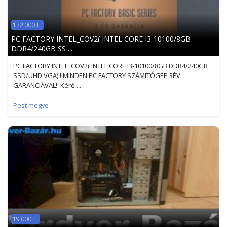
132 000 Ft
PC FACTORY INTEL_COV2( INTEL CORE I3-10100/8GB
DDR4/240GB SS ...
PC FACTORY INTEL_COV2( INTEL CORE I3-10100/8GB DDR4/240GB
SSD/UHD VGA) !!MINDEN PC FACTORY SZÁMITÓGÉP 3ÉV
GARANCIÁVAL!! Kéré ...
Pest megye
19 000 Ft