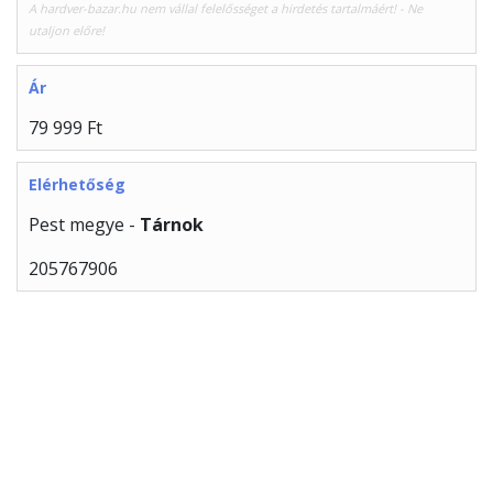
A hardver-bazar.hu nem vállal felelősséget a hirdetés tartalmáért! - Ne
utaljon előre!
Ár
79 999 Ft
Elérhetőség
Pest megye -
Tárnok
205767906