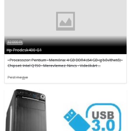
32 000 Ft
Hp Prodesk400 G1
- Processzor: Pentium - Memória: 4 GB DDR4 (64 GB-ig bővíthető) -
Chipset: Intel Q150 - Merevlemez: Nincs - Videókárt ...
Pest megye