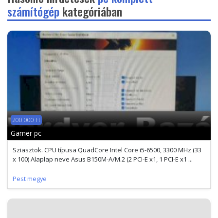
számítógép
kategóriában
200 000 Ft
Gamer pc
Sziasztok. CPU típusa QuadCore Intel Core i5-6500, 3300 MHz (33
x 100) Alaplap neve Asus B150M-A/M.2 (2 PCI-E x1, 1 PCI-E x1 ...
Pest megye