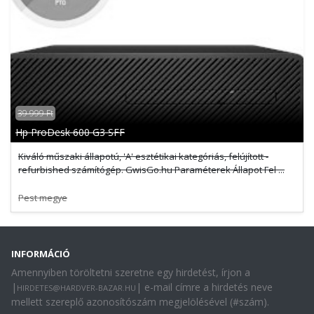
39 999 Ft
Hp ProDesk 600 G3 SFF
Kiváló műszaki állapotú, 'A' esztétikai kategóriás, felújított -
refurbished számítógép. GwisGo.hu Paraméterek Állapot Fel ...
Pest megye
INFORMÁCIÓ
Amennyiben töröltetni szeretne egy hirdetést, írjon a
|
| e-mail címre a hirdetés neve
HIRDETES@HARDVER-BAZAR.HU
mellett szereplő azonosítószám megjelölésével (#szám).