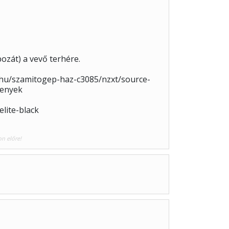
ozát) a vevő terhére.
o.hu/szamitogep-haz-c3085/nzxt/source-
menyek
lite-black
on előre!