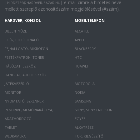
|
| e-mail címre a hirdetés neve
HIRDETES@HARDVER-BAZAR.HU
mellett szereplő azonosítószám megjelölésével (#szám).
HARDVER, KONZOL
MOBILTELEFON
BILLENTYŰZET
ALCATEL
EGÉR, POZÍCIONÁLÓ
APPLE
FEJHALLGATÓ, MIKROFON
BLACKBERRY
FESTÉKPATRON, TONER
HTC
HÁLÓZATI ESZKÖZ
HUAWEI
HANGFAL, AUDIOESZKÖZ
LG
JÁTÉKVEZÉRLŐ
MOTOROLA
MONITOR
NOKIA
NYOMTATÓ, SZKENNER
SAMSUNG
PENDRIVE, MEMÓRIAKÁRTYA,
SONY, SONY ERICSSON
ADATHORDOZÓ
EGYÉB
TABLET
ALKATRÉSZ
WEBKAMERA
TOK, KIEGÉSZÍTŐ