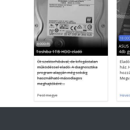
18 000
6 000 Ft
ASUS 
Toshiba 1TB HDD eladó
4db gy
Öt szektorhibával, de kifogástalan
Eladó
működéssel eladó. A diagnosztika
ház. 
program alapján még sokáig
hozzá 
használható másodlagos
Megva
meghajtóként ...
Pest megye
Heve