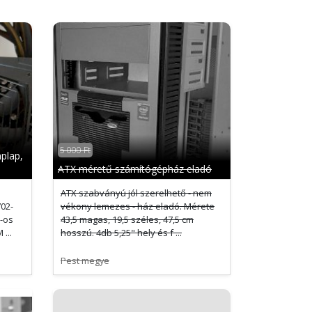
5 000 Ft
aplap,
ATX méretű számítógépház eladó
ATX szabványú jól szerelhető - nem
02-
vékony lemezes - ház eladó. Mérete
-os
43,5 magas, 19,5 széles, 47,5 cm
...
hosszú. 4db 5,25" hely és f ...
Pest megye