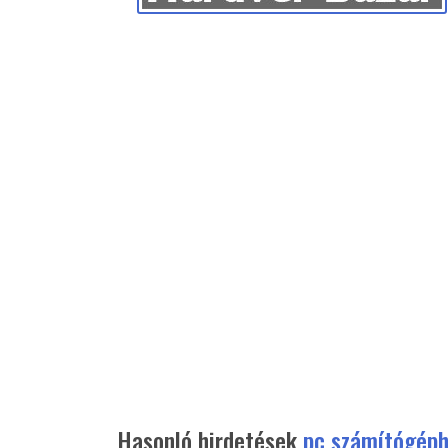
Hasonló hirdetések
pc számítógép