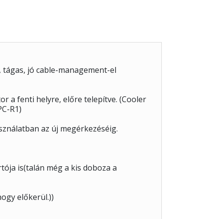
ű, tágas, jó cable-management-el
 a fenti helyre, előre telepítve. (Cooler
PC-R1)
asználatban az új megérkezéséig.
ója is(talán még a kis doboza a
ogy előkerül.))