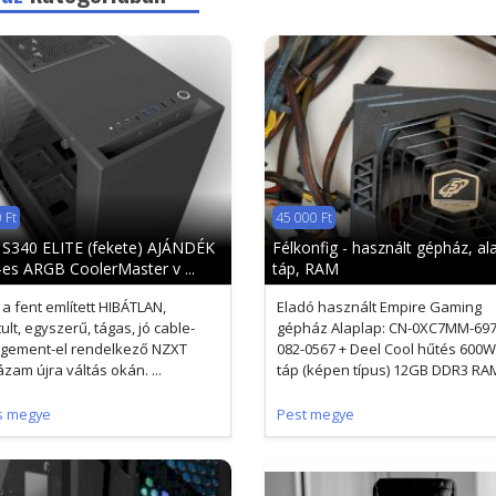
 Ft
45 000 Ft
S340 ELITE (fekete) AJÁNDÉK
Félkonfig - használt gépház, al
es ARGB CoolerMaster v ...
táp, RAM
 a fent említett HIBÁTLAN,
Eladó használt Empire Gaming
tult, egyszerű, tágas, jó cable-
gépház Alaplap: CN-0XC7MM-697
gement-el rendelkező NZXT
082-0567 + Deel Cool hűtés 600W
zam újra váltás okán. ...
táp (képen típus) 12GB DDR3 RAM 
s megye
Pest megye