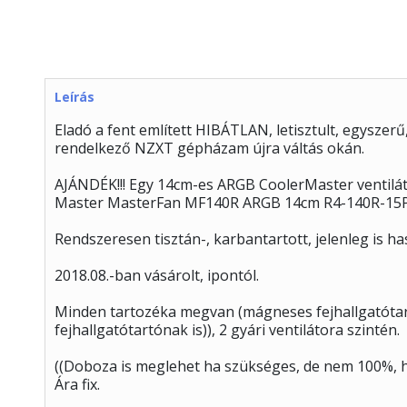
Leírás
Eladó a fent említett HIBÁTLAN, letisztult, egyszer
rendelkező NZXT gépházam újra váltás okán.
AJÁNDÉK!!! Egy 14cm-es ARGB CoolerMaster ventilátor
Master MasterFan MF140R ARGB 14cm R4-140R-15
Rendszeresen tisztán-, karbantartott, jelenleg is h
2018.08.-ban vásárolt, ipontól.
Minden tartozéka megvan (mágneses fejhallgatótart
fejhallgatótartónak is)), 2 gyári ventilátora szintén.
((Doboza is meglehet ha szükséges, de nem 100%, h
Ára fix.