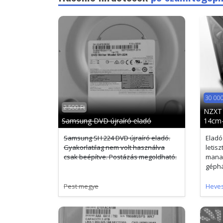
30 000
2 500 Ft
NZXT 
Samsung DVD újraíró eladó
14cm-
Samsung SH 224 DVD újraíró eladó.
Eladó
Gyakorlatilag nem volt használva
letisz
csak beépítve. Postázás megoldható.
mana
géphá
Pest megye
Heve