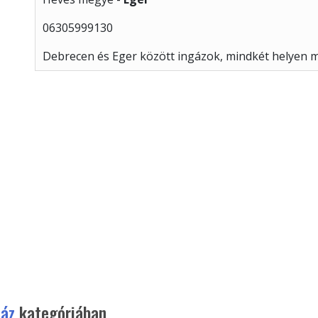
06305999130
Debrecen és Eger között ingázok, mindkét helyen m
ház
kategóriában