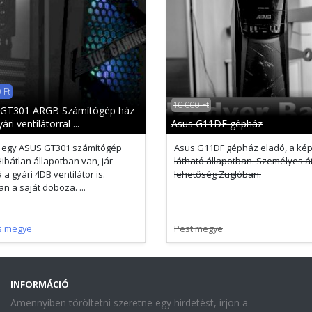
 Ft
10 000 Ft
GT301 АRGB Számítógép ház
ári ventilátorral ...
Asus G11DF gépház
 egy ASUS GT301 számítógép
Asus G11DF gépház eladó, a ké
Hibátlan állapotban van, jár
látható állapotban. Személyes át
a gyári 4DB ventilátor is.
lehetőség Zuglóban.
n a saját doboza. ...
s megye
Pest megye
INFORMÁCIÓ
Amennyiben töröltetni szeretne egy hirdetést, írjon a