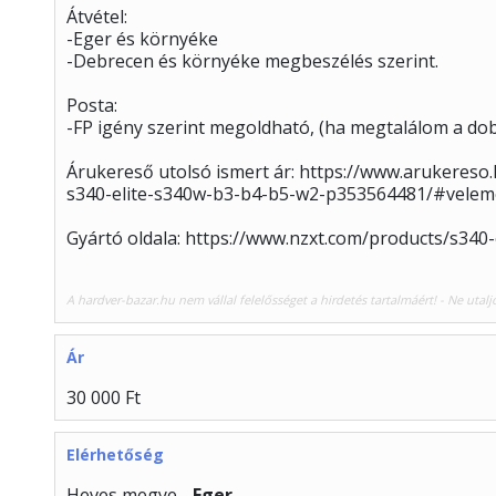
Átvétel:
-Eger és környéke
-Debrecen és környéke megbeszélés szerint.
Posta:
-FP igény szerint megoldható, (ha megtalálom a dob
Árukereső utolsó ismert ár: https://www.arukeres
s340-elite-s340w-b3-b4-b5-w2-p353564481/#vele
Gyártó oldala: https://www.nzxt.com/products/s340-e
A hardver-bazar.hu nem vállal felelősséget a hirdetés tartalmáért! - Ne utalj
Ár
30 000 Ft
Elérhetőség
Heves megye -
Eger