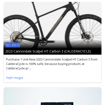
991 300 Ft
2023 Cannondale Scalpel HT Carbon 3 (CALDERACYCLE)
Purchase 1 Unit New 2023 Cannondale Scalpel HT Carbon 3 from
CalderaCycle is 100% safe, because buying products at
CalderaCycle pr ...
Fejér megye