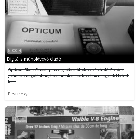
6 000 Ft
Digitális műholdvevő eladó
Opticum Sloth Classic plus digitális műholdvevő eladó. Eredeti
gyári csomagolásban, használatival tartozékaival együtt. Ha kell
kü ...
Pest megye