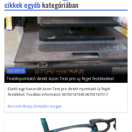
cikkek egyéb
kategóriában
550 000 Ft
Textilnyomtató direkt Azon Text pro uj fejjel festékekkel
Eladó egy használt Azon Text pro direkt nyomtató új fejjel
festékkel. További információ 06703147340 06703147317
Borsod-Abaúj-Zemplén megye