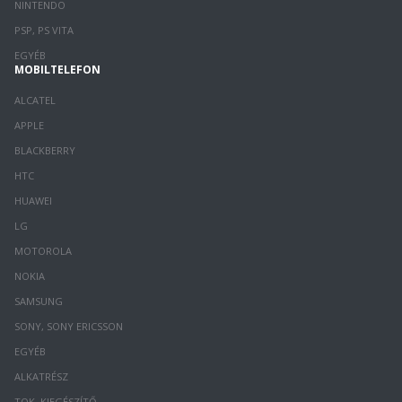
NINTENDO
PSP, PS VITA
EGYÉB
MOBILTELEFON
ALCATEL
APPLE
BLACKBERRY
HTC
HUAWEI
LG
MOTOROLA
NOKIA
SAMSUNG
SONY, SONY ERICSSON
EGYÉB
ALKATRÉSZ
TOK, KIEGÉSZÍTŐ