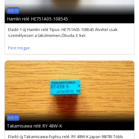
500 Ft
Hamlin relé HE751A05-108545
Eladó 1 új Hamlin relé Típus: HE751A05-108545 Átvétel csak
személyesen a lakcímemen,Óbuda 3. ker.
Pest megye
500 Ft
Takamisawa relé RY 48W-K
Eladó új Takamisawa-Fujitsu relé. RY 48W-K Japan 98I7BI Több