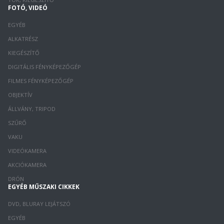
FOTÓ, VIDEÓ
EGYÉB
ALKATRÉSZ
KIEGÉSZÍTŐ
DIGITÁLIS FÉNYKÉPEZŐGÉP
FILMES FÉNYKÉPEZŐGÉP
OBJEKTÍV
ÁLLVÁNY, TRIPOD
SZŰRŐ
VAKU
VIDEÓKAMERA
AKCIÓKAMERA
DRÓN
EGYÉB MŰSZAKI CIKKEK
DVD, BLURAY LEJÁTSZÓ
EGYÉB