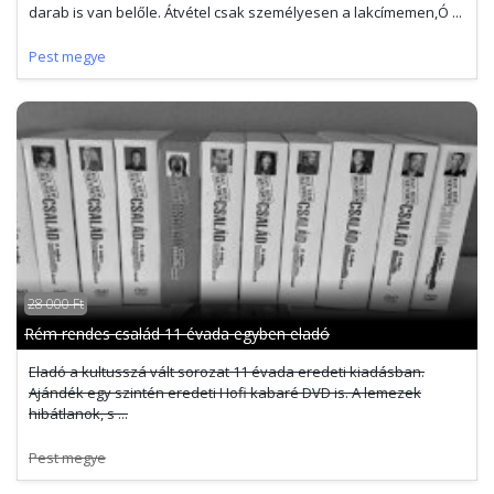
darab is van belőle. Átvétel csak személyesen a lakcímemen,Ó ...
Pest megye
28 000 Ft
Rém rendes család 11 évada egyben eladó
Eladó a kultusszá vált sorozat 11 évada eredeti kiadásban.
Ajándék egy szintén eredeti Hofi kabaré DVD is. A lemezek
hibátlanok, s ...
Pest megye