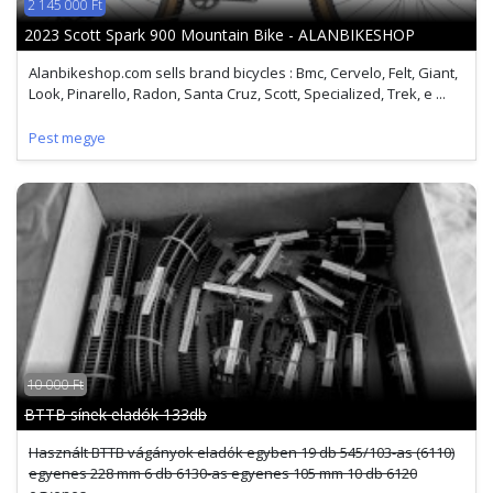
2 145 000 Ft
2023 Scott Spark 900 Mountain Bike - ALANBIKESHOP
Alanbikeshop.com sells brand bicycles : Bmc, Cervelo, Felt, Giant,
Look, Pinarello, Radon, Santa Cruz, Scott, Specialized, Trek, e ...
Pest megye
10 000 Ft
BTTB sínek eladók 133db
Használt BTTB vágányok eladók egyben 19 db 545/103-as (6110)
egyenes 228 mm 6 db 6130-as egyenes 105 mm 10 db 6120