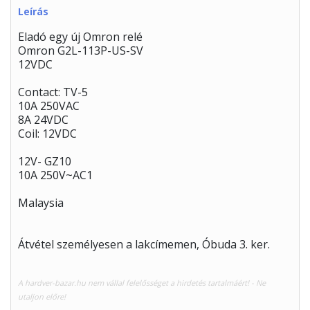
Leírás
Eladó egy új Omron relé
Omron G2L-113P-US-SV
12VDC
Contact: TV-5
10A 250VAC
8A 24VDC
Coil: 12VDC
12V- GZ10
10A 250V~AC1
Malaysia
Átvétel személyesen a lakcímemen, Óbuda 3. ker.
A hardver-bazar.hu nem vállal felelősséget a hirdetés tartalmáért! - Ne
utaljon előre!