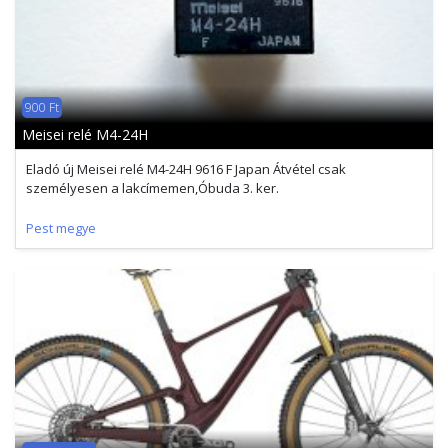
900 Ft
Meisei relé M4-24H
Eladó új Meisei relé M4-24H 9616 F Japan Átvétel csak
személyesen a lakcímemen,Óbuda 3. ker.
Pest megye