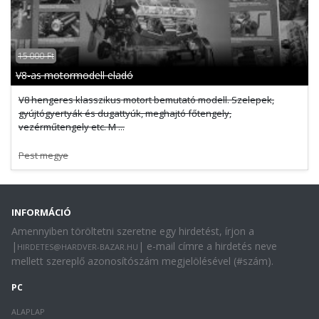
15 000 Ft
V8-as motormodell eladó
V8 hengeres klasszikus motort bemutató modell. Szelepek,
gyújtógyertyák és dugattyúk, meghajtó főtengely,
vezérműtengely etc. M ...
Pest megye
INFORMÁCIÓ
Amennyiben töröltetni szeretne egy hirdetést, írjon a
|
| e-mail címre a hirdetés neve
HIRDETES@HARDVER-BAZAR.HU
mellett szereplő azonosítószám megjelölésével (#szám).
PC
ALAPLAP