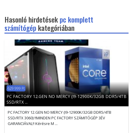
Hasonló hirdetések
pc komplett
számítógép
kategóriában
629 999 Ft
PC FACTORY 12.GEN NO MERCY (I9-12900K/32GB DDR5/4TB
SSD/RTX ...
PC FACTORY 12.GEN NO MERCY (I9-12900K/32GB DDR5/4TB
SSD/RTX 3060) !!MINDEN PC FACTORY SZÁMITÓGÉP 3ÉV
GARANCIÁVAL!! Kérésre M ...