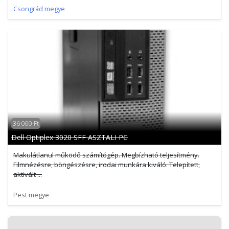
Csongrád megye
36 000 Ft
Dell Optiplex 3020 SFF ASZTALI PC
Makulátlanul működő számítógép. Megbízható teljesítmény.
Filmnézésre, böngészésre, irodai munkára kiváló. Telepített,
aktivált ...
Pest megye