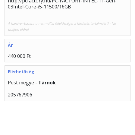
http://pcfactory.hu/PC-FACTORY-INTEL-11-Gen-
03Intel-Core-i5-11500/16GB
A hardver-bazar.hu nem vállal felelősséget a hirdetés tartalmáért! - Ne
utaljon előre!
Ár
440 000 Ft
Elérhetőség
Pest megye -
Tárnok
205767906