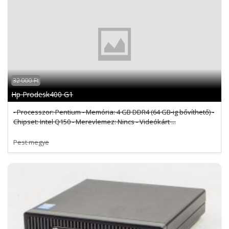
32 000 Ft
Hp Prodesk400 G1
- Processzor: Pentium - Memória: 4 GB DDR4 (64 GB-ig bővíthető) -
Chipset: Intel Q150 - Merevlemez: Nincs - Videókárt ...
Pest megye