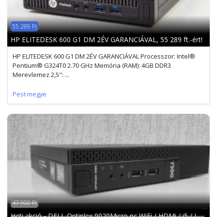
55 289 Ft
HP ELITEDESK 600 G1 DM 2ÉV GARANCIÁVAL, 55 289 ft.-ért!
HP ELITEDESK 600 G1 DM 2ÉV GARANCIÁVAL Processzor: Intel®
Pentium® G324T0 2.70 GHz Memória (RAM): 4GB DDR3
Merevlemez 2,5": ...
Pest megye
47 900 Ft
Heti akció - DELL Optiplex 9020Micro pc WiFi / HDMi / i5 / L ...