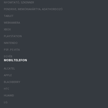
NYOMTATÓ, SZKENNER
PENDRIVE, MEMÓRIAKÁRTYA, ADATHORDOZÓ
TABLET
WEBKAMERA
XBOX
PLAYSTATION
NINTENDO
PSP, PS VITA
EGYÉB
MOBILTELEFON
ALCATEL
APPLE
BLACKBERRY
HTC
HUAWEI
LG