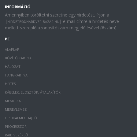
INFORMÁCIÓ
Amennyiben töröltetni szeretne egy hirdetést, írjon a
|
| e-mail címre a hirdetés neve
HIRDETES@HARDVER-BAZAR.HU
mellett szereplő azonosítószám megjelölésével (#szám).
PC
ALAPLAP
BŐVÍTŐ KÁRTYA
HÁLÓZAT
HANGKÁRTYA
HŰTÉS
KÁBELEK, ELOSZTÓK, ÁTALAKÍTÓK
MEMÓRIA
MEREVLEMEZ
OPTIKAI MEGHAJTÓ
PROCESSZOR
RAID VEZÉRLŐ