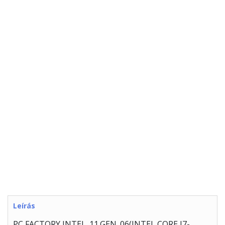
Leírás
PC FACTORY INTEL_11.GEN_06(INTEL CORE I7-