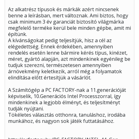
Az alkatrész típusok és márkák azért nincsenek
benne a leírásban, mert változnak. Ami biztos, hogy
csak minimum 3 év garanciát biztosító világmárka
megfelelő terméke kerül bele minden gépbe, amit mi
építünk.
A kívánságokat pedig teljesítjük, hisz a cél az
elégedettség. Ennek érdekében, amennyiben
rendelés esetén lenne bármire kérés típus, kinézet,
méret, gyártó alapján, azt mindenkinek egyénileg be
tudjuk szerezni, természetesen amennyiben
árnövekmény keletkezik, arról még a folyamatok
elindítása előtt értesítjük a vásárlót.
A Számítógép a PC FACTORY-nak a 11.generációját
képviselik, 10.Generációs Intel Processzorral, így
mindenkinek a legjobb élményt, és teljesítményt
tudják nyújtani.
Tökéletes választás otthonra, tanuláshoz, irodába
munkához, és nagyon sok játék futtatásához.