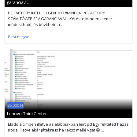
garanciáv ...
PC FACTORY INTEL_11.GEN_017 !!MINDEN PC FACTORY
SZÁMITÓGÉP 3ÉV GARANCIÁVAL!! Kérésre Minden eleme
módosítható, és bővíthető a ...
Pest megye
35 000 Ft
Lenovo ThinkCenter
Eladó a címben illetve az alábbiakban leírt pc! Egy fektetett házas
irodai illetve akár játékra is ha raksz mellé vgat 🙃 ...