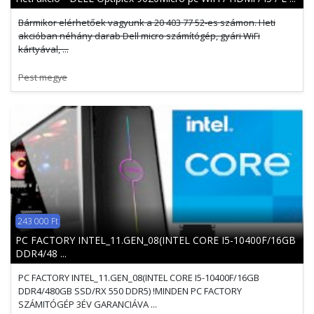
Bármikor elérhetőek vagyunk a 20 403 77 52-es számon. Heti
akcióban néhány darab Dell micro számítógép, gyári WiFi
kártyával, ...
Pest megye
243 000 Ft
PC FACTORY INTEL_11.GEN_08(INTEL CORE I5-10400F/16GB
DDR4/48 ...
PC FACTORY INTEL_11.GEN_08(INTEL CORE I5-10400F/16GB
DDR4/480GB SSD/RX 550 DDR5) !MINDEN PC FACTORY
SZÁMITÓGÉP 3ÉV GARANCIÁVA ...