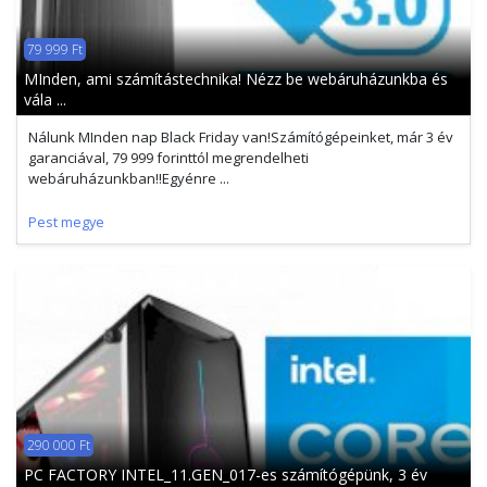
79 999 Ft
MInden, ami számítástechnika! Nézz be webáruházunkba és
vála ...
Nálunk MInden nap Black Friday van!Számítógépeinket, már 3 év
garanciával, 79 999 forinttól megrendelheti
webáruházunkban!!Egyénre ...
Pest megye
290 000 Ft
PC FACTORY INTEL_11.GEN_017-es számítógépünk, 3 év