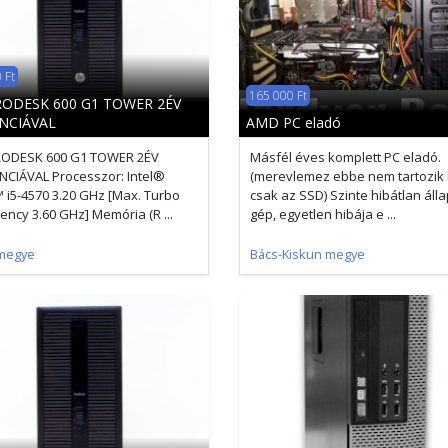
 Ft
165 000 Ft
RODESK 600 G1 TOWER 2ÉV
NCIÁVAL
AMD PC eladó
RODESK 600 G1 TOWER 2ÉV
Másfél éves komplett PC eladó.
CIÁVAL Processzor: Intel®
(merevlemez ebbe nem tartozik 
 i5-4570 3.20 GHz [Max. Turbo
csak az SSD) Szinte hibátlan áll
ency 3.60 GHz] Memória (R ...
gép, egyetlen hibája e ...
megye
Bács-Kiskun megye