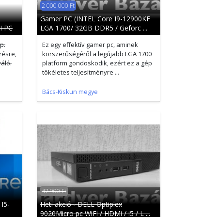
2 000 000 Ft
Gamer PC (INTEL Core I9-12900KF
I PC
LGA 1700/ 32GB DDR5 / Geforc ...
p.
Ez egy effektív gamer pc, aminek
zésre,
korszerűségéről a legújabb LGA 1700
áló.
platform gondoskodik, ezért ez a gép
tökéletes teljesítményre ...
Bács-Kiskun megye
47 900 Ft
I5-
Heti akció - DELL Optiplex
9020Micro pc WiFi / HDMi / i5 / L ...