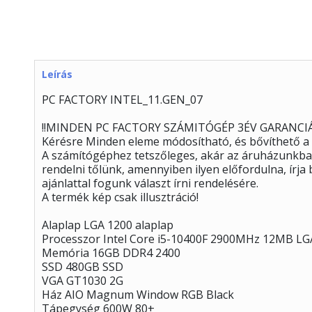
Leírás
PC FACTORY INTEL_11.GEN_07
!!MINDEN PC FACTORY SZÁMITÓGÉP 3ÉV GARANCIÁ
Kérésre Minden eleme módosítható, és bővíthető a
A számítógéphez tetszőleges, akár az áruházunkban
rendelni tőlünk, amennyiben ilyen előfordulna, írj
ajánlattal fogunk választ írni rendelésére.
A termék kép csak illusztráció!
Alaplap LGA 1200 alaplap
Processzor Intel Core i5-10400F 2900MHz 12MB L
Memória 16GB DDR4 2400
SSD 480GB SSD
VGA GT1030 2G
Ház AIO Magnum Window RGB Black
Tápegység 600W 80+