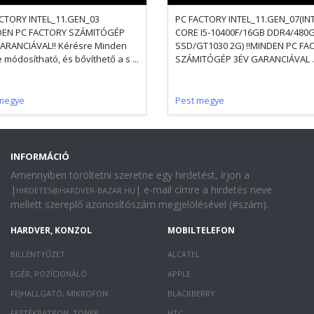
CTORY INTEL_11.GEN_03
PC FACTORY INTEL_11.GEN_07(IN
NDEN PC FACTORY SZÁMITÓGÉP
CORE I5-10400F/16GB DDR4/480
ARANCIÁVAL!! Kérésre Minden
SSD/GT1030 2G) !!MINDEN PC FA
 módosítható, és bővíthető a s ...
SZÁMITÓGÉP 3ÉV GARANCIÁVAL ..
megye
Pest megye
INFORMÁCIÓ
Amennyiben töröltetni szeretne egy hirdetést, írjon a
|
| e-mail címre a hirdetés neve
HIRDETES@HARDVER-BAZAR.HU
mellett szereplő azonosítószám megjelölésével (#szám).
HARDVER, KONZOL
MOBILTELEFON
BILLENTYŰZET
ALCATEL
EGÉR, POZÍCIONÁLÓ
APPLE
FEJHALLGATÓ, MIKROFON
BLACKBERRY
FESTÉKPATRON, TONER
HTC