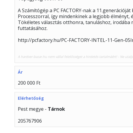
A Számítógép a PC FACTORY-nak a 11.generációját ké
Processzorral, így mindenkinek a legjobb élményt, és
Tökéletes választás otthonra, tanuláshoz, irodába
futtatásához.
http://pcfactory.hu/PC-FACTORY-INTEL-11-Gen-05I
A hardver-bazar.hu nem vállal felelősséget a hirdetés tartalmáért! - Ne utalj
Ár
200 000 Ft
Elérhetőség
Pest megye -
Tárnok
205767906