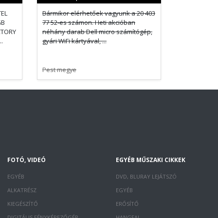
TEL
Bármikor elérhetőek vagyunk a 20 403
GB
77 52-es számon. Heti akcióban
CTORY
néhány darab Dell micro számítógép,
.
gyári WiFi kártyával, ...
Pest megye
FOTÓ, VIDEÓ
EGYÉB MŰSZAKI CIKKEK
EGYÉB
DVD, BLURAY LEJÁTSZÓ
ALKATRÉSZ
EGYÉB
KIEGÉSZÍTŐ
ERŐSÍTŐ
DIGITÁLIS FÉNYKÉPEZŐGÉP
HANGFAL