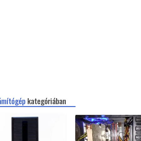
ámítógép
kategóriában