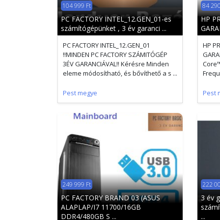
104 999 Ft
84 290
PC FACTORY INTEL_12.GEN_01-es
HP P
számítógépünket , 3 év garanci ...
GARA
PC FACTORY INTEL_12.GEN_01
HP P
!!MINDEN PC FACTORY SZÁMITÓGÉP
GARAN
3ÉV GARANCIÁVAL!! Kérésre Minden
Core™
eleme módosítható, és bővíthető a s ...
Frequ
Pest megye
Pest 
249 999 Ft
222 00
PC FACTORY BRAND 03 (ASUS
3 év g
ALAPLAP/I7 11700/16GB
számí
DDR4/480GB S ...
...