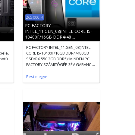
265 000 Ft
PC FACTORY
INTEL_11.GEN_08(INTEL CORE I5-
10400F/16GB DDR4/48 ...
PC FACTORY INTEL_11.GEN_08(INTEL
bele,
CORE I5-10400F/16GB DDR4/480GB
apotú
SSD/RX 550 2GB DDR5) !MINDEN PC
FACTORY SZÁMITÓGÉP 3ÉV GARANC ...
Pest megye