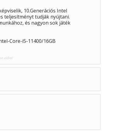
pviselik, 10.Generációs Intel
 teljesítményt tudják nyújtani.
 munkához, és nagyon sok játék
ntel-Core-i5-11400/16GB
on előre!