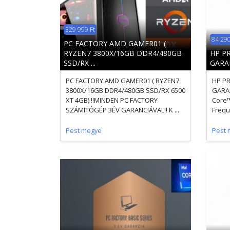
329 999 Ft
84 290
PC FACTORY AMD GAMER01 (
RYZEN7 3800X/16GB DDR4/480GB
HP P
SSD/RX ...
GARA
PC FACTORY AMD GAMER01 ( RYZEN7
HP P
3800X/16GB DDR4/480GB SSD/RX 6500
GARAN
XT 4GB) !!MINDEN PC FACTORY
Core™
SZÁMITÓGÉP 3ÉV GARANCIÁVAL!! K ...
Frequ
Pest megye
Pest 