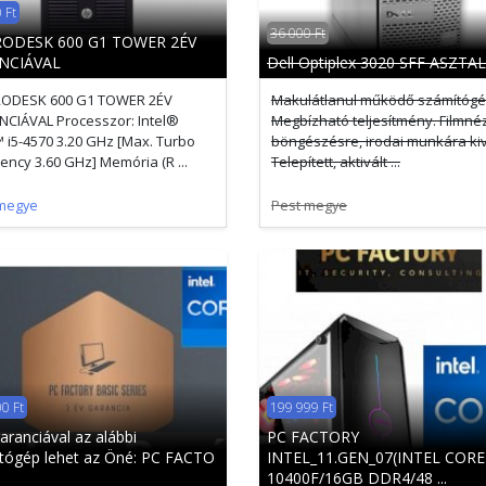
 Ft
36 000 Ft
RODESK 600 G1 TOWER 2ÉV
NCIÁVAL
Dell Optiplex 3020 SFF ASZTAL
RODESK 600 G1 TOWER 2ÉV
Makulátlanul működő számítógé
CIÁVAL Processzor: Intel®
Megbízható teljesítmény. Filmné
 i5-4570 3.20 GHz [Max. Turbo
böngészésre, irodai munkára kiv
ency 3.60 GHz] Memória (R ...
Telepített, aktivált ...
megye
Pest megye
0 Ft
199 999 Ft
aranciával az alábbi
PC FACTORY
tógép lehet az Öné: PC FACTO
INTEL_11.GEN_07(INTEL CORE 
10400F/16GB DDR4/48 ...