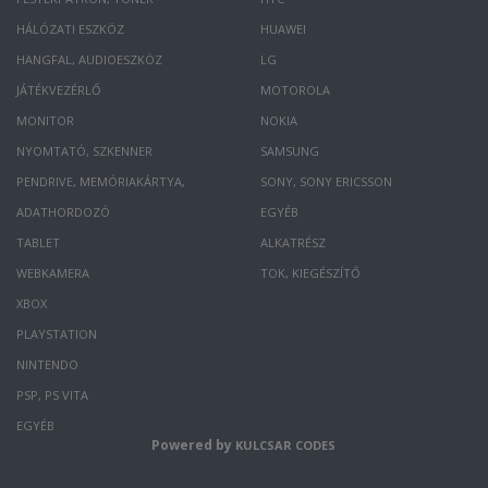
HÁLÓZATI ESZKÖZ
HUAWEI
HANGFAL, AUDIOESZKÖZ
LG
JÁTÉKVEZÉRLŐ
MOTOROLA
MONITOR
NOKIA
NYOMTATÓ, SZKENNER
SAMSUNG
PENDRIVE, MEMÓRIAKÁRTYA,
SONY, SONY ERICSSON
ADATHORDOZÓ
EGYÉB
TABLET
ALKATRÉSZ
WEBKAMERA
TOK, KIEGÉSZÍTŐ
XBOX
PLAYSTATION
NINTENDO
PSP, PS VITA
EGYÉB
Powered by
KULCSAR CODES