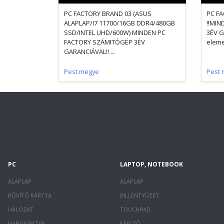
PC FACTORY BRAND 03 (ASUS
PC FA
ALAPLAP/I7 11700/16GB DDR4/480GB
!!MI
SSD/INTEL UHD/600W) MINDEN PC
3ÉV G
FACTORY SZÁMITÓGÉP 3ÉV
eleme
GARANCIÁVAL!! ...
Pest megye
Pest 
PC
LAPTOP, NOTEBOOK
ALAPLAP
ALAPLAP
BŐVÍTŐ KÁRTYA
BILLENTYŰZET
HÁLÓZAT
TOUCHPAD
HANGKÁRTYA
KIJELZŐ