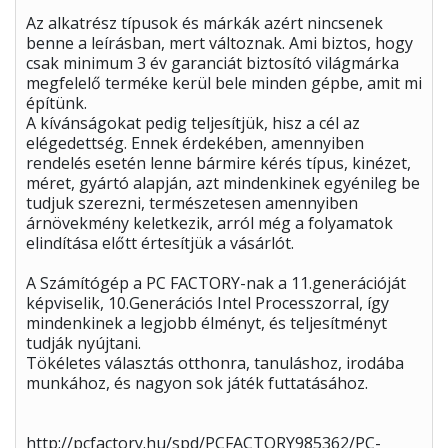
Az alkatrész típusok és márkák azért nincsenek
benne a leírásban, mert változnak. Ami biztos, hogy
csak minimum 3 év garanciát biztosító világmárka
megfelelő terméke kerül bele minden gépbe, amit mi
építünk.
A kívánságokat pedig teljesítjük, hisz a cél az
elégedettség. Ennek érdekében, amennyiben
rendelés esetén lenne bármire kérés típus, kinézet,
méret, gyártó alapján, azt mindenkinek egyénileg be
tudjuk szerezni, természetesen amennyiben
árnövekmény keletkezik, arról még a folyamatok
elindítása előtt értesítjük a vásárlót.
A Számítógép a PC FACTORY-nak a 11.generációját
képviselik, 10.Generációs Intel Processzorral, így
mindenkinek a legjobb élményt, és teljesítményt
tudják nyújtani.
Tökéletes választás otthonra, tanuláshoz, irodába
munkához, és nagyon sok játék futtatásához.
http://pcfactory.hu/spd/PCFACTORY985362/PC-