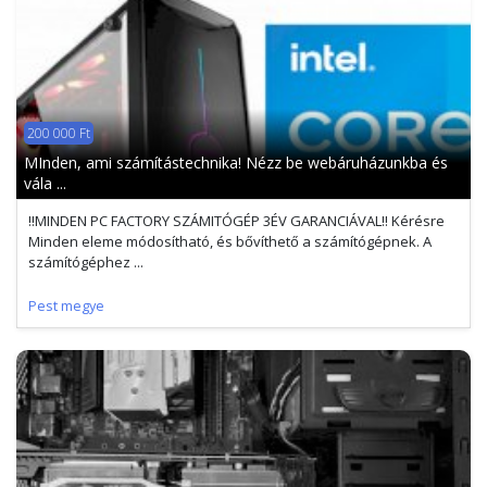
200 000 Ft
MInden, ami számítástechnika! Nézz be webáruházunkba és
vála ...
!!MINDEN PC FACTORY SZÁMITÓGÉP 3ÉV GARANCIÁVAL!! Kérésre
Minden eleme módosítható, és bővíthető a számítógépnek. A
számítógéphez ...
Pest megye