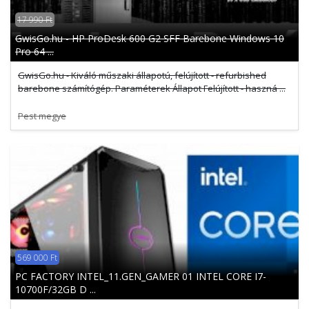
17 990 Ft
GwisGo.hu - HP ProDesk 600 G2 SFF Barebone Windows 10
Pro 64 ...
GwisGo.hu - Kiváló műszaki állapotú, felújított - refurbished
barebone számítógép. Paraméterek Állapot Felújított - haszná ...
Pest megye
569 000 Ft
PC FACTORY INTEL_11.GEN_GAMER 01 INTEL CORE I7-
10700F/32GB D ...