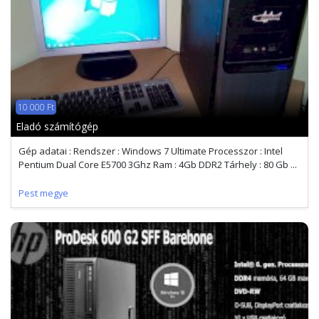
10 000 Ft
Eladó számítógép
Gép adatai : Rendszer : Windows 7 Ultimate Processzor : Intel
Pentium Dual Core E5700 3Ghz Ram : 4Gb DDR2 Tárhely : 80 Gb ...
Pest megye