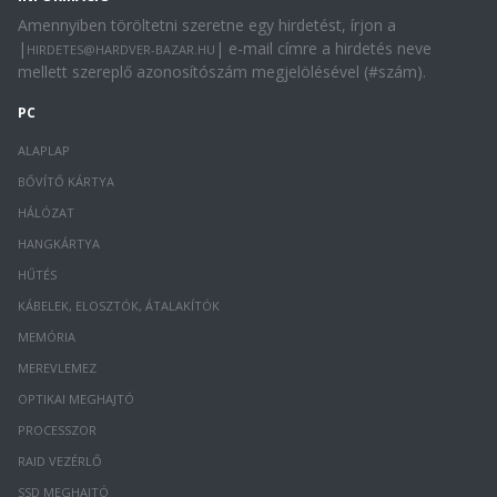
Amennyiben töröltetni szeretne egy hirdetést, írjon a
|
| e-mail címre a hirdetés neve
HIRDETES@HARDVER-BAZAR.HU
mellett szereplő azonosítószám megjelölésével (#szám).
PC
ALAPLAP
BŐVÍTŐ KÁRTYA
HÁLÓZAT
HANGKÁRTYA
HŰTÉS
KÁBELEK, ELOSZTÓK, ÁTALAKÍTÓK
MEMÓRIA
MEREVLEMEZ
OPTIKAI MEGHAJTÓ
PROCESSZOR
RAID VEZÉRLŐ
SSD MEGHAJTÓ