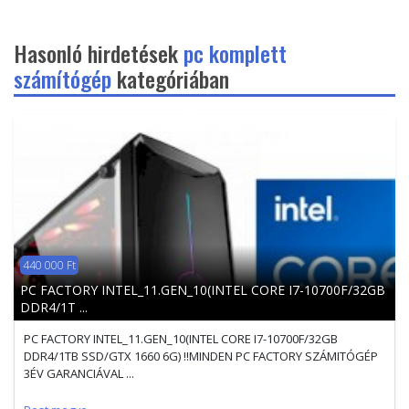
Hasonló hirdetések
pc komplett
számítógép
kategóriában
440 000 Ft
PC FACTORY INTEL_11.GEN_10(INTEL CORE I7-10700F/32GB
DDR4/1T ...
PC FACTORY INTEL_11.GEN_10(INTEL CORE I7-10700F/32GB
DDR4/1TB SSD/GTX 1660 6G) !!MINDEN PC FACTORY SZÁMITÓGÉP
3ÉV GARANCIÁVAL ...