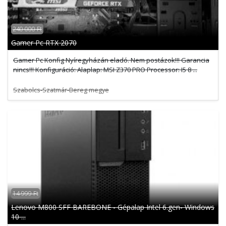
240 000 Ft
Gamer Pc RTX 2070
Gamer Pc Konfig Nyíregyházán eladó. Nem postázok!!! Garancia
nincs!!! Konfiguráció: Alaplap: MSI Z370 PRO Processor: I5 8 ...
Szabolcs-Szatmár-Bereg megye
14 999 Ft
Lenovo M800 SFF BAREBONE - Gépalap Intel 6.gen- Windows
10 ...