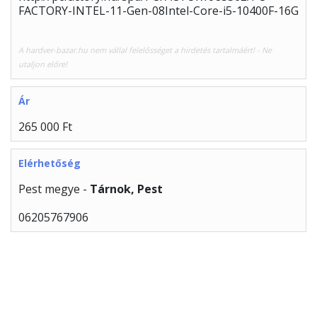
FACTORY-INTEL-11-Gen-08Intel-Core-i5-10400F-16G
A hardver-bazar.hu nem vállal felelősséget a hirdetés tartalmáért! - Ne
utaljon előre!
Ár
265 000 Ft
Elérhetőség
Pest megye -
Tárnok, Pest
06205767906