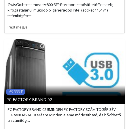
GwisGo.hu - Lenovo M800 SFF Barebone - bővíthető Tesztelt,
kifogástalanul működő 6. generációs Intel (socket 1151v1)
számítógép ...
Pest megye
169 999 Ft
PC FACTORY BRAND 02
PC FACTORY BRAND 02 !!MINDEN PC FACTORY SZÁMITÓGÉP 3ÉV
GARANCIÁVAL!! Kérésre Minden eleme módosítható, és bővíthető
a számítóg ...