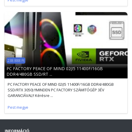
Pest megye
238 888 Ft
PC FACTORY PEACE OF MIND 02(I5 11400F/16GB
DDR4/480GB SSD/RT ...
PC FACTORY PEACE OF MIND 02(I5 11400F/16GB DDR4/480GB
SSD/RTX 3050) !!MINDEN PC FACTORY SZÁMITÓGÉP 3ÉV
GARANCIÁVAL!! Kérésre ...
Pest megye
INFORMÁCIÓ