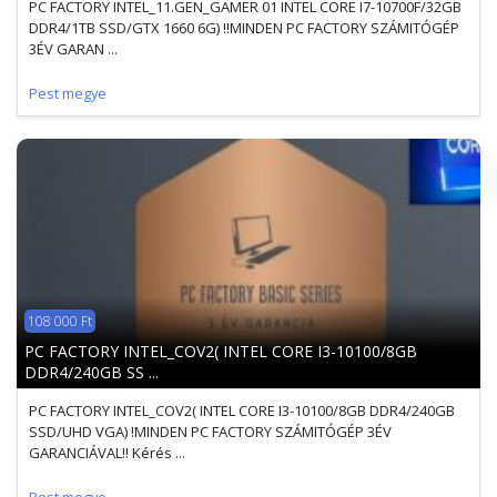
PC FACTORY INTEL_11.GEN_GAMER 01 INTEL CORE I7-10700F/32GB
DDR4/1TB SSD/GTX 1660 6G) !!MINDEN PC FACTORY SZÁMITÓGÉP
3ÉV GARAN ...
Pest megye
108 000 Ft
PC FACTORY INTEL_COV2( INTEL CORE I3-10100/8GB
DDR4/240GB SS ...
PC FACTORY INTEL_COV2( INTEL CORE I3-10100/8GB DDR4/240GB
SSD/UHD VGA) !MINDEN PC FACTORY SZÁMITÓGÉP 3ÉV
GARANCIÁVAL!! Kérés ...