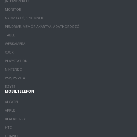
JÁTÉKVEZÉRLŐ
MONITOR
NYOMTATÓ, SZKENNER
PENDRIVE, MEMÓRIAKÁRTYA, ADATHORDOZÓ
TABLET
WEBKAMERA
XBOX
PLAYSTATION
NINTENDO
PSP, PS VITA
EGYÉB
MOBILTELEFON
ALCATEL
APPLE
BLACKBERRY
HTC
HUAWEI