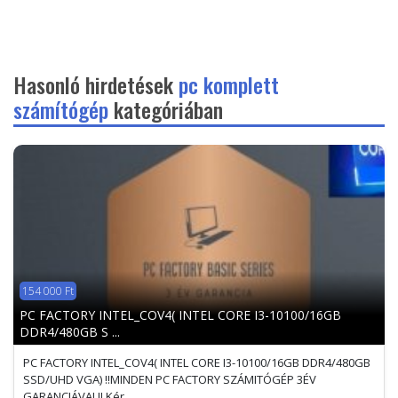
Hasonló hirdetések
pc komplett
számítógép
kategóriában
154 000 Ft
PC FACTORY INTEL_COV4( INTEL CORE I3-10100/16GB
DDR4/480GB S ...
PC FACTORY INTEL_COV4( INTEL CORE I3-10100/16GB DDR4/480GB
SSD/UHD VGA) !!MINDEN PC FACTORY SZÁMITÓGÉP 3ÉV
GARANCIÁVAL!! Kér ...