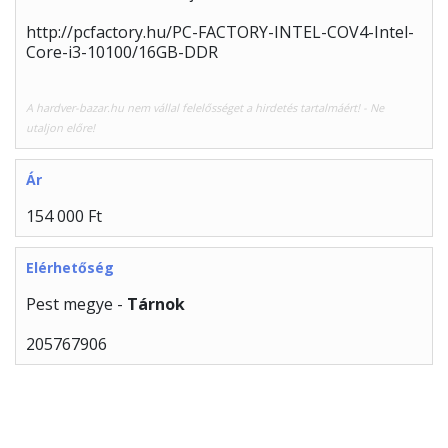
http://pcfactory.hu/PC-FACTORY-INTEL-COV4-Intel-
Core-i3-10100/16GB-DDR
A hardver-bazar.hu nem vállal felelősséget a hirdetés tartalmáért! - Ne
utaljon előre!
Ár
154 000 Ft
Elérhetőség
Pest megye -
Tárnok
205767906