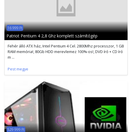
16 999 Ft
Patriot Pentium 4 2,8 Ghz komplett számítógép
Fehér álló ATX ház, Intel Pentium 4 Cel. 2800Mhz processzor, 1 GB
RAM memória!, 80Gb HDD merevlemez 100%-os!, DVD író + CD író
m ...
Pest megye
529 999 Ft