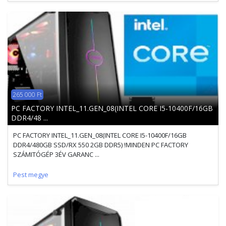
265 000 Ft
PC FACTORY INTEL_11.GEN_08(INTEL CORE I5-10400F/16GB
DDR4/48 ...
PC FACTORY INTEL_11.GEN_08(INTEL CORE I5-10400F/16GB
DDR4/480GB SSD/RX 550 2GB DDR5) !MINDEN PC FACTORY
SZÁMITÓGÉP 3ÉV GARANC ...
Pest megye