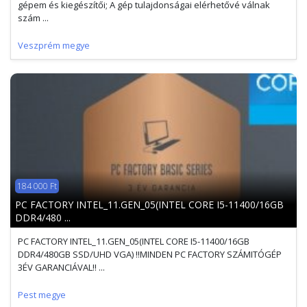
gépem és kiegészítői; A gép tulajdonságai elérhetővé válnak
szám ...
Veszprém megye
184 000 Ft
PC FACTORY INTEL_11.GEN_05(INTEL CORE I5-11400/16GB
DDR4/480 ...
PC FACTORY INTEL_11.GEN_05(INTEL CORE I5-11400/16GB
DDR4/480GB SSD/UHD VGA) !!MINDEN PC FACTORY SZÁMITÓGÉP
3ÉV GARANCIÁVAL!! ...
Pest megye