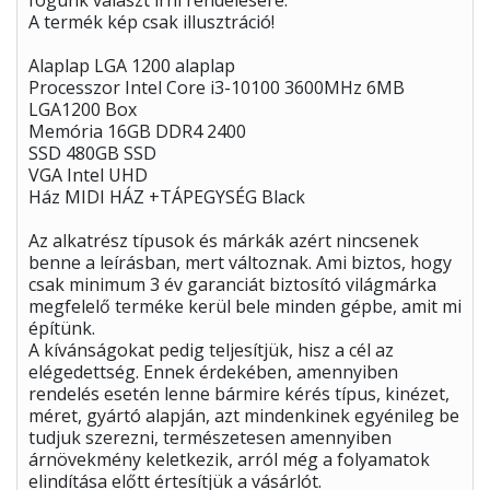
fogunk választ írni rendelésére.
A termék kép csak illusztráció!
Alaplap LGA 1200 alaplap
Processzor Intel Core i3-10100 3600MHz 6MB
LGA1200 Box
Memória 16GB DDR4 2400
SSD 480GB SSD
VGA Intel UHD
Ház MIDI HÁZ +TÁPEGYSÉG Black
Az alkatrész típusok és márkák azért nincsenek
benne a leírásban, mert változnak. Ami biztos, hogy
csak minimum 3 év garanciát biztosító világmárka
megfelelő terméke kerül bele minden gépbe, amit mi
építünk.
A kívánságokat pedig teljesítjük, hisz a cél az
elégedettség. Ennek érdekében, amennyiben
rendelés esetén lenne bármire kérés típus, kinézet,
méret, gyártó alapján, azt mindenkinek egyénileg be
tudjuk szerezni, természetesen amennyiben
árnövekmény keletkezik, arról még a folyamatok
elindítása előtt értesítjük a vásárlót.