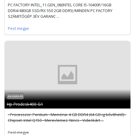
PC FACTORY INTEL_11.GEN_08(INTEL CORE I5-10400F/16GB
DDR4/480GB SSD/RX 550 2GB DDR5) !MINDEN PC FACTORY
SZÁMITÓGÉP 3ÉV GARANC ...
Pest megye
32 000 Ft
Hp Prodesk400 G1
- Processzor: Pentium - Memória: 4 GB DDR4 (64 GB-ig bővíthető) -
Chipset: Intel Q150 - Merevlemez: Nincs - Videókárt ...
Pest megye