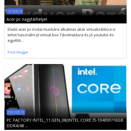
19 500 Ft
Acer-pc nagytárhelyel
Eladó acer pc írodai munkára alkalmas akár virtualizálásra is
lehet használni pl virtual box Távoktatásra és jó youtube és
egyébb ...
Pest megye
265 000 Ft
PC FACTORY INTEL_11.GEN_08(INTEL CORE I5-10400F/16GB
DDR4/48 ...