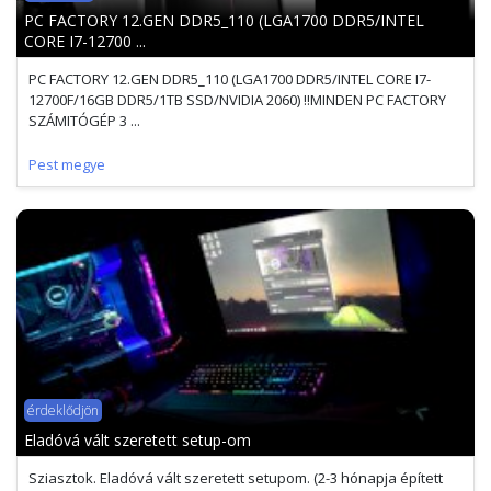
PC FACTORY 12.GEN DDR5_110 (LGA1700 DDR5/INTEL
CORE I7-12700 ...
PC FACTORY 12.GEN DDR5_110 (LGA1700 DDR5/INTEL CORE I7-
12700F/16GB DDR5/1TB SSD/NVIDIA 2060) !!MINDEN PC FACTORY
SZÁMITÓGÉP 3 ...
Pest megye
érdeklődjön
Eladóvá vált szeretett setup-om
Sziasztok. Eladóvá vált szeretett setupom. (2-3 hónapja épített