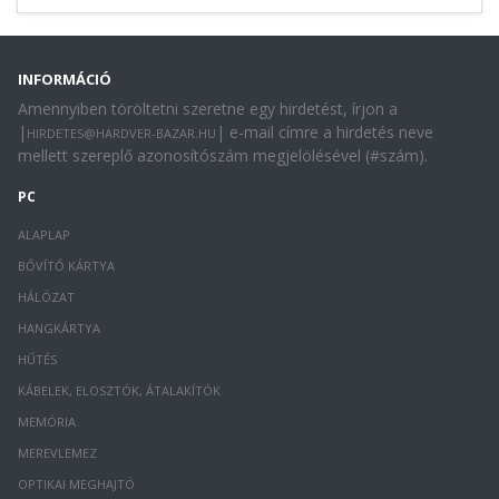
INFORMÁCIÓ
Amennyiben töröltetni szeretne egy hirdetést, írjon a
|
| e-mail címre a hirdetés neve
HIRDETES@HARDVER-BAZAR.HU
mellett szereplő azonosítószám megjelölésével (#szám).
PC
ALAPLAP
BŐVÍTŐ KÁRTYA
HÁLÓZAT
HANGKÁRTYA
HŰTÉS
KÁBELEK, ELOSZTÓK, ÁTALAKÍTÓK
MEMÓRIA
MEREVLEMEZ
OPTIKAI MEGHAJTÓ