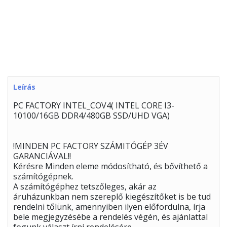
Leírás
PC FACTORY INTEL_COV4( INTEL CORE I3-
10100/16GB DDR4/480GB SSD/UHD VGA)
!MINDEN PC FACTORY SZÁMITÓGÉP 3ÉV
GARANCIÁVAL!!
Kérésre Minden eleme módosítható, és bővíthető a
számítógépnek.
A számítógéphez tetszőleges, akár az
áruházunkban nem szereplő kiegészítőket is be tud
rendelni tőlünk, amennyiben ilyen előfordulna, írja
bele megjegyzésébe a rendelés végén, és ajánlattal