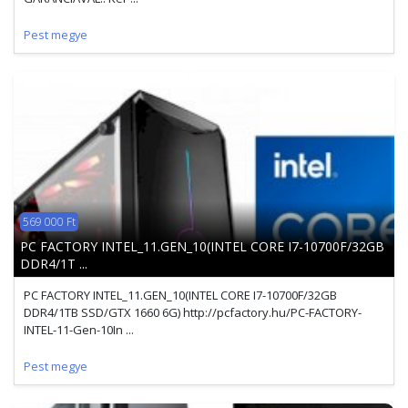
Pest megye
569 000 Ft
PC FACTORY INTEL_11.GEN_10(INTEL CORE I7-10700F/32GB
DDR4/1T ...
PC FACTORY INTEL_11.GEN_10(INTEL CORE I7-10700F/32GB
DDR4/1TB SSD/GTX 1660 6G) http://pcfactory.hu/PC-FACTORY-
INTEL-11-Gen-10In ...
Pest megye