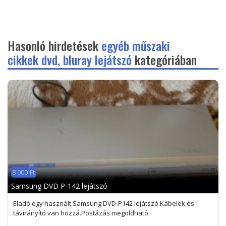
Hasonló hirdetések
egyéb műszaki
cikkek dvd, bluray lejátszó
kategóriában
8 000 Ft
Samsung DVD P-142 lejátszó
Eladó egy használt Samsung DVD-P142 lejátszó.Kábelek és
távirányító van hozzá.Postázás megoldható.