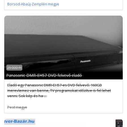
Borsod-Abaúj-Zemplén megye
25 000 Ft
Panasonic DMR-EH57 DVD felvevő eladó
Eladó egy Panasonic DMR-EH57-es DVD felvevő. 160GB
merevlemez van benne, TV programokat időzítve is fel lehet
venni. Sok kép és ha ...
Pest megye