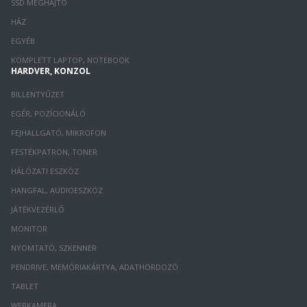
SSD MEGHAJTÓ
HÁZ
EGYÉB
KOMPLETT LAPTOP, NOTEBOOK
HARDVER, KONZOL
BILLENTYŰZET
EGÉR, POZÍCIONÁLÓ
FEJHALLGATÓ, MIKROFON
FESTÉKPATRON, TONER
HÁLÓZATI ESZKÖZ
HANGFAL, AUDIOESZKÖZ
JÁTÉKVEZÉRLŐ
MONITOR
NYOMTATÓ, SZKENNER
PENDRIVE, MEMÓRIAKÁRTYA, ADATHORDOZÓ
TABLET
WEBKAMERA