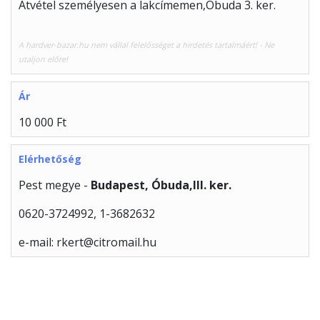
Átvétel személyesen a lakcímemen,Óbuda 3. ker.
A hardver-bazar.hu nem vállal felelősséget a hirdetés tartalmáért! - Ne
utaljon előre!
Ár
10 000 Ft
Elérhetőség
Pest megye -
Budapest, Óbuda,III. ker.
0620-3724992, 1-3682632
e-mail: rkert@citromail.hu