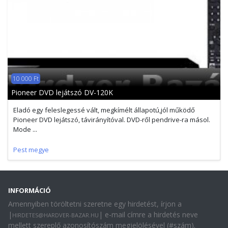
10 000 Ft
Pioneer DVD lejátszó DV-120K
Eladó egy feleslegessé vált, megkímélt állapotú,jól működő
Pioneer DVD lejátszó, távirányítóval. DVD-ről pendrive-ra másol.
Mode ...
Pest megye
INFORMÁCIÓ
Amennyiben töröltetni szeretne egy hirdetést, írjon a
|
| e-mail címre a hirdetés neve
HIRDETES@HARDVER-BAZAR.HU
mellett szereplő azonosítószám megjelölésével (#szám).