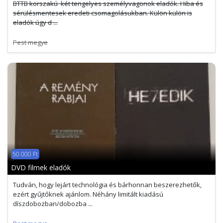
BTTB korszakú két tengelyes személyvagonok eladók. Hiba és
sérülésmentesek eredeti csomagolásukban. Külön külön is
eladók úgy d ...
Pest megye
50 000 Ft
DVD filmek eladók
Tudván, hogy lejárt technológia és bárhonnan beszerezhetők,
ezért gyűjtőknek ajánlom. Néhány limitált kiadású
díszdobozban/dobozba ...