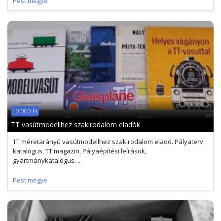
Pest megye
10 000 Ft
TT vasútmodellhez szakirodalom eladók
TT méretarányú vasútmodellhez szakirodalom eladó. Pályaterv
katalógus, TT magazin, Pályaépítési leírások,
gyártmánykatalógus. ...
Pest megye