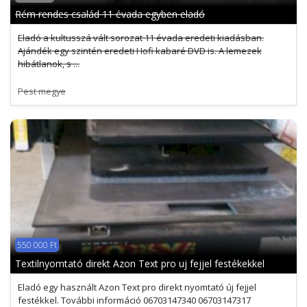
Rém rendes család 11 évada egyben eladó
Eladó a kultusszá vált sorozat 11 évada eredeti kiadásban.
Ajándék egy szintén eredeti Hofi kabaré DVD is. A lemezek
hibátlanok, s ...
Pest megye
550 000 Ft
Textilnyomtató direkt Azon Text pro uj fejjel festékekkel
Eladó egy használt Azon Text pro direkt nyomtató új fejjel
festékkel. További információ 06703147340 06703147317