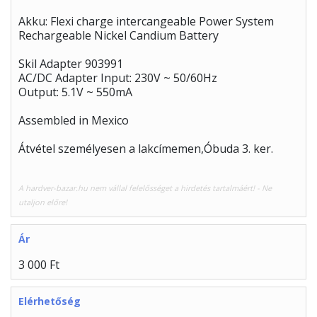
Akku: Flexi charge intercangeable Power System
Rechargeable Nickel Candium Battery
Skil Adapter 903991
AC/DC Adapter Input: 230V ~ 50/60Hz
Output: 5.1V ~ 550mA
Assembled in Mexico
Átvétel személyesen a lakcímemen,Óbuda 3. ker.
A hardver-bazar.hu nem vállal felelősséget a hirdetés tartalmáért! - Ne
utaljon előre!
Ár
3 000 Ft
Elérhetőség