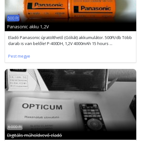
500 Ft
Panasonic akku 1,2V
Eladó Panasonic újratölthető (Góliát) akkumulátor. 500Ft/db Több
darab is van belőle! P-400DH, 1,2V 4000mAh 15 hours ...
Pest megye
6 000 Ft
Digitális műholdvevő eladó