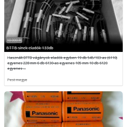
10 000 Ft
BTTB sínek eladók 133db
Használt BTTB vágányok eladók egyben 19 db 545/103-as (6110)
egyenes 228 mm 6 db 6130-as egyenes 105 mm 10 db 6120
egyenes ...
Pest megye