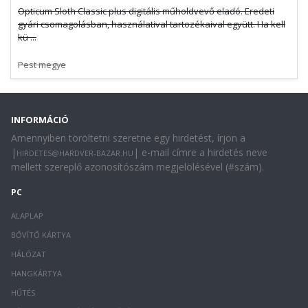
Opticum Sloth Classic plus digitális műholdvevő eladó. Eredeti
gyári csomagolásban, használatival tartozékaival együtt. Ha kell
kü ...
Pest megye
INFORMÁCIÓ
Amennyiben töröltetni szeretne egy hirdetést, írjon a
|
| e-mail címre a hirdetés neve
HIRDETES@HARDVER-BAZAR.HU
mellett szereplő azonosítószám megjelölésével (#szám).
PC
ALAPLAP
BŐVÍTŐ KÁRTYA
HÁLÓZAT
HANGKÁRTYA
HŰTÉS