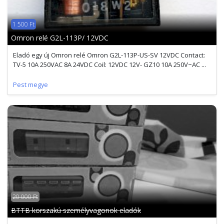
1 500 Ft
Omron relé G2L-113P/ 12VDC
Eladó egy új Omron relé Omron G2L-113P-US-SV 12VDC Contact:
TV-5 10A 250VAC 8A 24VDC Coil: 12VDC 12V- GZ10 10A 250V~AC ...
Pest megye
20 000 Ft
BTTB korszakú személyvagonok eladók