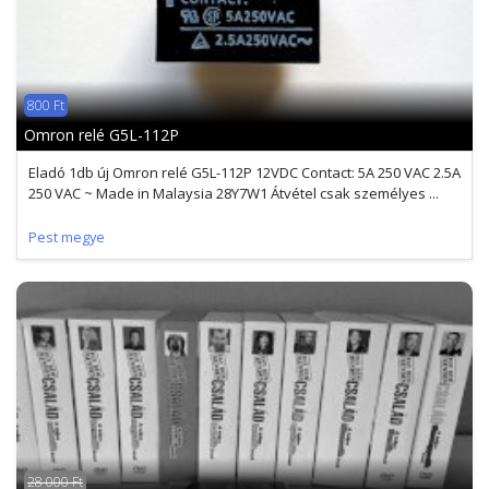
800 Ft
Omron relé G5L-112P
Eladó 1db új Omron relé G5L-112P 12VDC Contact: 5A 250 VAC 2.5A
250 VAC ~ Made in Malaysia 28Y7W1 Átvétel csak személyes ...
Pest megye
28 000 Ft