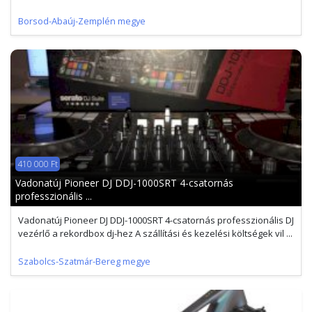
Borsod-Abaúj-Zemplén megye
410 000 Ft
Vadonatúj Pioneer DJ DDJ-1000SRT 4-csatornás
professzionális ...
Vadonatúj Pioneer DJ DDJ-1000SRT 4-csatornás professzionális DJ
vezérlő a rekordbox dj-hez A szállítási és kezelési költségek vil ...
Szabolcs-Szatmár-Bereg megye