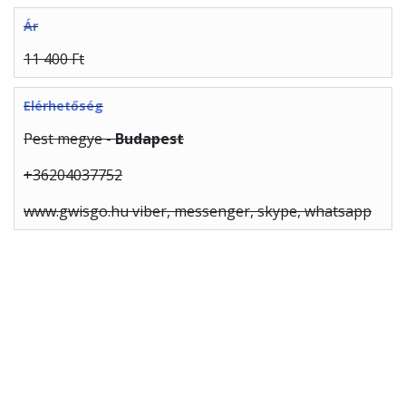
Ár
11 400 Ft
Elérhetőség
Pest megye -
Budapest
+36204037752
www.gwisgo.hu viber, messenger, skype, whatsapp