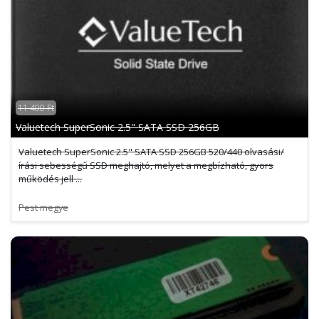
11 400 Ft
Valuetech SuperSonic 2.5" SATA SSD 256GB
Valuetech SuperSonic 2.5" SATA SSD 256GB 520/440 olvasási/
írási sebességű SSD meghajtó, melyet a megbízható, gyors
működés jell ...
Pest megye