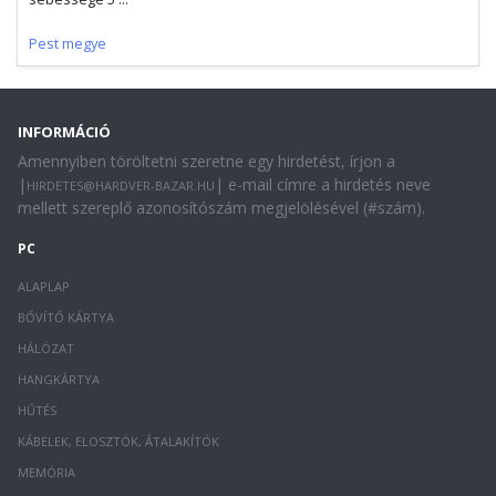
Pest megye
INFORMÁCIÓ
Amennyiben töröltetni szeretne egy hirdetést, írjon a
|
| e-mail címre a hirdetés neve
HIRDETES@HARDVER-BAZAR.HU
mellett szereplő azonosítószám megjelölésével (#szám).
PC
ALAPLAP
BŐVÍTŐ KÁRTYA
HÁLÓZAT
HANGKÁRTYA
HŰTÉS
KÁBELEK, ELOSZTÓK, ÁTALAKÍTÓK
MEMÓRIA