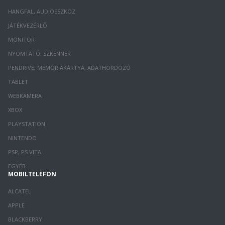
HANGFAL, AUDIOESZKÖZ
JÁTÉKVEZÉRLŐ
MONITOR
NYOMTATÓ, SZKENNER
PENDRIVE, MEMÓRIAKÁRTYA, ADATHORDOZÓ
TABLET
WEBKAMERA
XBOX
PLAYSTATION
NINTENDO
PSP, PS VITA
EGYÉB
MOBILTELEFON
ALCATEL
APPLE
BLACKBERRY