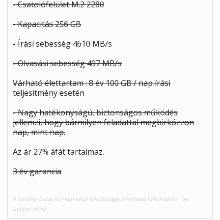
- Csatolófelület M.2 2280
- Kapacitás 256 GB
- Írási sebesség 4610 MB/s
- Olvasási sebesség 497 MB/s
Várható élettartam : 8 év 100 GB / nap írási
teljesítmény esetén
- Nagy hatékonyságú, biztonságos működés
jellemzi, hogy bármilyen feladattal megbirkózzon
nap, mint nap.
Az ár 27% áfát tartalmaz.
3 év garancia
A hardver-bazar.hu nem vállal felelősséget a hirdetés tartalmáért! - Ne
utaljon előre!