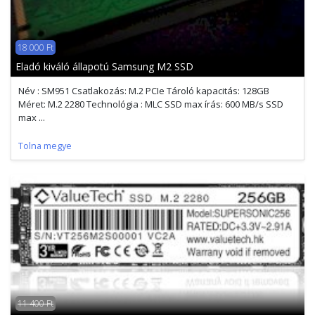
18 000 Ft
Eladó kiváló állapotú Samsung M2 SSD
Név : SM951 Csatlakozás: M.2 PCIe Tároló kapacitás: 128GB
Méret: M.2 2280 Technológia : MLC SSD max írás: 600 MB/s SSD
max ...
Tolna megye
11 400 Ft