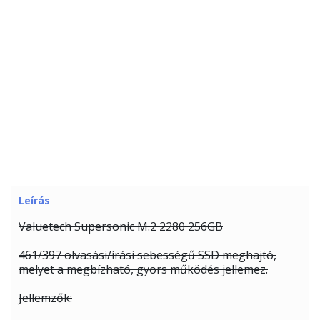
Leírás
Valuetech Supersonic M.2 2280 256GB
461/397 olvasási/írási sebességű SSD meghajtó,
melyet a megbízható, gyors működés jellemez.
Jellemzők: