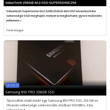
ValueTech 256GB M.2 SSD SUPERSONIC256
Valuetech Supersonic M.2 2280 256GB 461/397 olvasási/írási
sebességű SSD meghajtó, melyet a megbízható, gyors működés
jellemez ...
Pest megye
18 000 Ft
Samsung 850 PRO 256GB SSD
Típusváltás miatt eladó egy Samsung 850 PRO SSD, 256 GB-os.
Olvasási sebessége szekvenciális módban 550 MB/s, írási
sebessége 5 ...