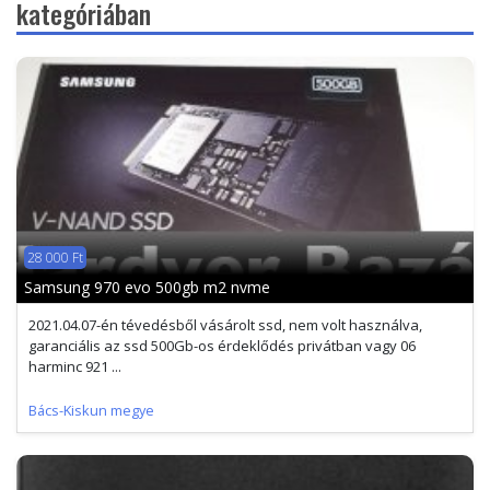
kategóriában
28 000 Ft
Samsung 970 evo 500gb m2 nvme
2021.04.07-én tévedésből vásárolt ssd, nem volt használva,
garanciális az ssd 500Gb-os érdeklődés privátban vagy 06
harminc 921 ...
Bács-Kiskun megye