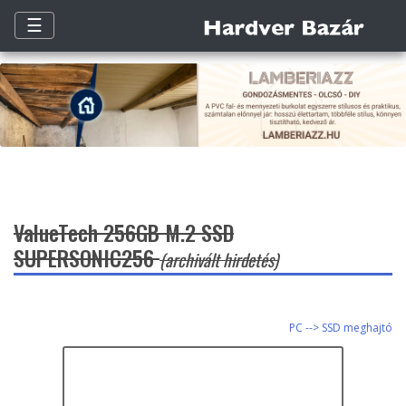
☰
ValueTech 256GB M.2 SSD
SUPERSONIC256
(archivált hirdetés)
PC --> SSD meghajtó