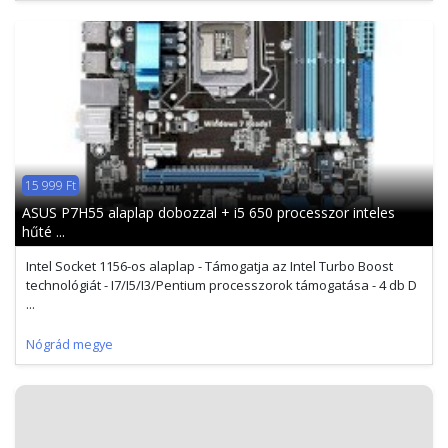
15 999 Ft
ASUS P7H55 alaplap dobozzal + i5 650 processzor inteles
hűté ...
Intel Socket 1156-os alaplap - Támogatja az Intel Turbo Boost
technológiát - I7/I5/I3/Pentium processzorok támogatása - 4 db D
...
Nógrád megye