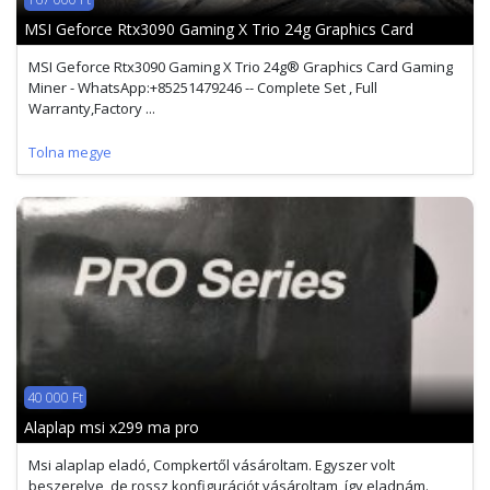
MSI Geforce Rtx3090 Gaming X Trio 24g Graphics Card
MSI Geforce Rtx3090 Gaming X Trio 24g® Graphics Card Gaming
Miner - WhatsApp:+85251479246 -- Complete Set , Full
Warranty,Factory ...
Tolna megye
40 000 Ft
Alaplap msi x299 ma pro
Msi alaplap eladó, Compkertől vásároltam. Egyszer volt
beszerelve, de rossz konfigurációt vásároltam, így eladnám.