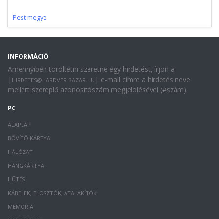
Pest megye
INFORMÁCIÓ
Amennyiben töröltetni szeretne egy hirdetést, írjon a
|
| e-mail címre a hirdetés neve
HIRDETES@HARDVER-BAZAR.HU
mellett szereplő azonosítószám megjelölésével (#szám).
PC
ALAPLAP
BŐVÍTŐ KÁRTYA
HÁLÓZAT
HANGKÁRTYA
HŰTÉS
KÁBELEK, ELOSZTÓK, ÁTALAKÍTÓK
MEMÓRIA