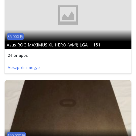
85 000 Ft
Asus ROG MAXIMUS XL HERO (wi-fi) LGA:. 1151
2-hónapos
Veszprém megye
150 000 Ft