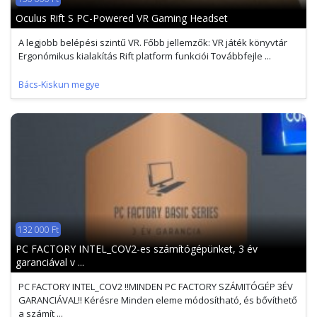
Oculus Rift S PC-Powered VR Gaming Headset
A legjobb belépési szintű VR. Főbb jellemzők: VR játék könyvtár
Ergonómikus kialakítás Rift platform funkciói Továbbfejle ...
Bács-Kiskun megye
132 000 Ft
PC FACTORY INTEL_COV2-es számítógépünket, 3 év
garanciával v ...
PC FACTORY INTEL_COV2 !!MINDEN PC FACTORY SZÁMITÓGÉP 3ÉV
GARANCIÁVAL!! Kérésre Minden eleme módosítható, és bővíthető
a számít ...