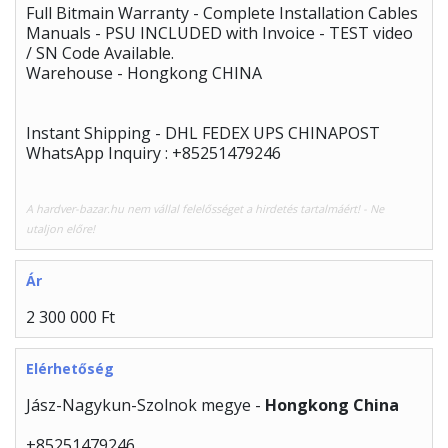
Full Bitmain Warranty - Complete Installation Cables
Manuals - PSU INCLUDED with Invoice - TEST video
/ SN Code Available.
Warehouse - Hongkong CHINA
Instant Shipping - DHL FEDEX UPS CHINAPOST
WhatsApp Inquiry : +85251479246
A hardver-bazar.hu nem vállal felelősséget a hirdetés tartalmáért! - Ne
utaljon előre!
Ár
2 300 000 Ft
Elérhetőség
Jász-Nagykun-Szolnok megye -
Hongkong China
+85251479246