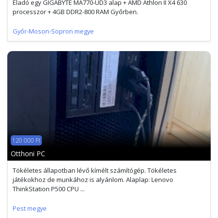
Eladó egy GIGABYTE MA770-UD3 alap + AMD Athlon II X4 630
processzor + 4GB DDR2-800 RAM Győrben.
Győr-Moson-Sopron megye
120 000 Ft
Otthoni PC
Tökéletes állapotban lévő kímélt számítógép. Tökéletes
játékokhoz de munkához is alyánlom. Alaplap: Lenovo
ThinkStation P500 CPU ...
Pest megye