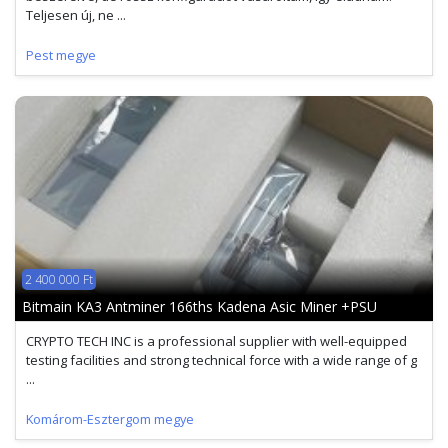
Teljesen új, ne ...
Pest megye
2 400 000 Ft
Bitmain KA3 Antminer 166ths Kadena Asic Miner +PSU
CRYPTO TECH INC is a professional supplier with well-equipped
testing facilities and strong technical force with a wide range of g
...
Komárom-Esztergom megye