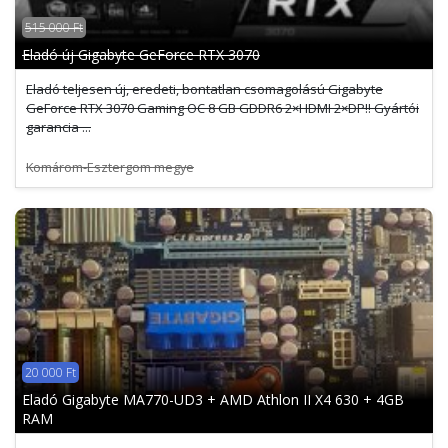
515 000 Ft
Eladó új Gigabyte GeForce RTX 3070
Eladó teljesen új, eredeti, bontatlan csomagolású Gigabyte
GeForce RTX 3070 Gaming OC 8 GB GDDR6 2×HDMI 2×DP!! Gyártói
garancia ...
Komárom-Esztergom megye
20 000 Ft
Eladó Gigabyte MA770-UD3 + AMD Athlon II X4 630 + 4GB
RAM