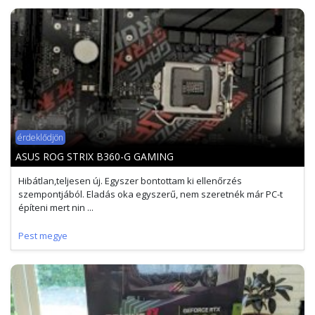
érdeklődjön
ASUS ROG STRIX B360-G GAMING
Hibátlan,teljesen új. Egyszer bontottam ki ellenőrzés
szempontjából. Eladás oka egyszerű, nem szeretnék már PC-t
építeni mert nin ...
Pest megye