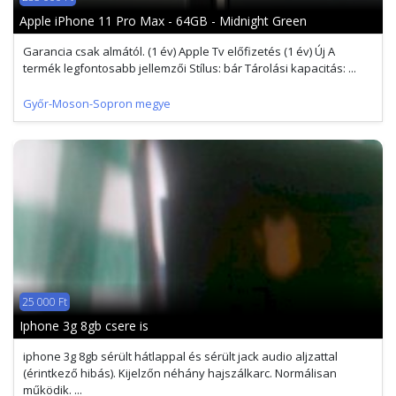
Apple iPhone 11 Pro Max - 64GB - Midnight Green
Garancia csak almától. (1 év) Apple Tv előfizetés (1 év) Új A
termék legfontosabb jellemzői Stílus: bár Tárolási kapacitás: ...
Győr-Moson-Sopron megye
25 000 Ft
Iphone 3g 8gb csere is
iphone 3g 8gb sérült hátlappal és sérült jack audio aljzattal
(érintkező hibás). Kijelzőn néhány hajszálkarc. Normálisan
működik. ...