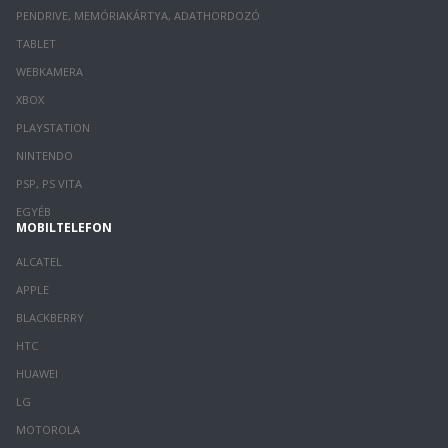
PENDRIVE, MEMÓRIAKÁRTYA, ADATHORDOZÓ
TABLET
WEBKAMERA
XBOX
PLAYSTATION
NINTENDO
PSP, PS VITA
EGYÉB
MOBILTELEFON
ALCATEL
APPLE
BLACKBERRY
HTC
HUAWEI
LG
MOTOROLA