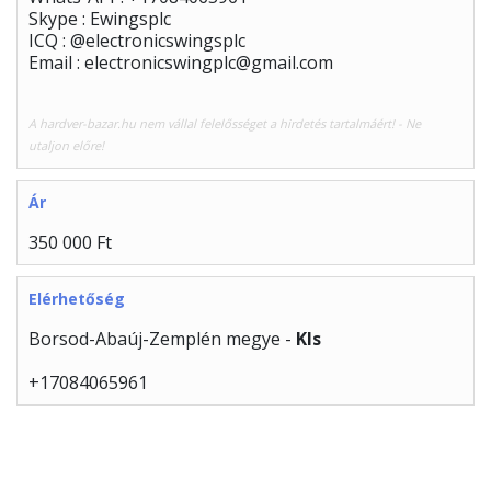
Skype : Ewingsplc
ICQ : @electronicswingsplc
Email : electronicswingplc@gmail.com
A hardver-bazar.hu nem vállal felelősséget a hirdetés tartalmáért! - Ne
utaljon előre!
Ár
350 000 Ft
Elérhetőség
Borsod-Abaúj-Zemplén megye -
Kls
+17084065961