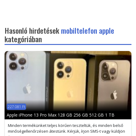
Hasonló hirdetések
mobiltelefon apple
kategóriában
227 081 Ft
Apple iPhone 13 Pro Max 128 GB 256 GB 512 GB 1 TB
Minden termékünket teljes körűen teszteltük, és minden belső
minőségellenőrzésen átestünk. Kérjük, írjon SMS-t vagy küldjön