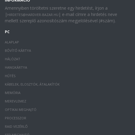
INFORMÁCIÓ
Amennyiben töröltetni szeretne egy hirdetést, írjon a
|
| e-mail címre a hirdetés neve
HIRDETES@HARDVER-BAZAR.HU
mellett szereplő azonosítószám megjelölésével (#szám).
PC
ALAPLAP
BŐVÍTŐ KÁRTYA
HÁLÓZAT
HANGKÁRTYA
HŰTÉS
KÁBELEK, ELOSZTÓK, ÁTALAKÍTÓK
MEMÓRIA
MEREVLEMEZ
OPTIKAI MEGHAJTÓ
PROCESSZOR
RAID VEZÉRLŐ
SSD MEGHAJTÓ