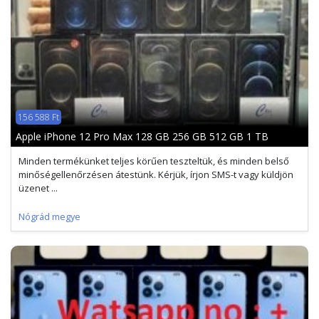
156 588 Ft
Apple iPhone 12 Pro Max 128 GB 256 GB 512 GB 1 TB
Minden termékünket teljes körűen teszteltük, és minden belső
minőségellenőrzésen átestünk. Kérjük, írjon SMS-t vagy küldjön
üzenet ...
Nógrád megye