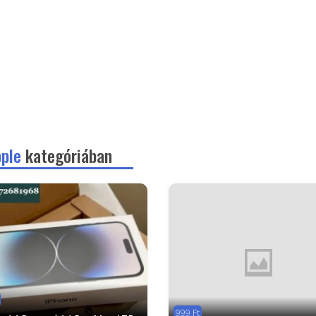
pple
kategóriában
999 Ft