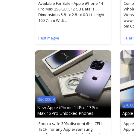
Available For Sale - Apple iPhone 14
Compa
Pro Max 256 GB, 512 GB Details ..
Whol
Dimensions 5.81 x 2.81 x 0.31 i Height
Websi
160.7 mm Widt ...
www.C
om Con
Pest megye
Fejér
386 000 Ft
270 00
New Apple iPhone 14Pro,13Pro
Max,12Pro Unlocked Phones
Apple
Shop a safe 30% discount @ I - CELL
Apple
TECH ,for any Apple/Samsung
Apple