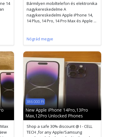
one 14
Bármilyen mobiltelefon és elektronika
lan
nagykereskedelme A
nagykereskedelmi Apple iPhone 14,
14 Plus, 14 Pro, 14 Pro Max és Apple ...
Nógrád megye
386 000 Ft
ro
New Apple iPhone 14Pro,13Pro
Max,12Pro Unlocked Phones
o Max
Shop a safe 30% discount @ I - CELL
 New
TECH ,for any Apple/Samsung