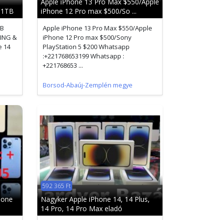
Apple iPhone 13 Pro Max $550/Apple
 1TB
iPhone 12 Pro max $500/So ...
TB
Apple iPhone 13 Pro Max $550/Apple
ING &
iPhone 12 Pro max $500/Sony
e 14
PlayStation 5 $200 Whatsapp
:+221768653199 Whatsapp :
+221768653 ...
Borsod-Abaúj-Zemplén megye
592 365 Ft
hone
Nagyker Apple iPhone 14, 14 Plus,
14 Pro, 14 Pro Max eladó