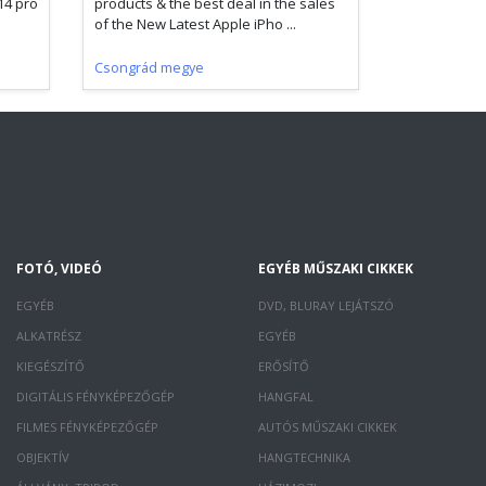
14 pro
products & the best deal in the sales
of the New Latest Apple iPho ...
Csongrád megye
FOTÓ, VIDEÓ
EGYÉB MŰSZAKI CIKKEK
EGYÉB
DVD, BLURAY LEJÁTSZÓ
ALKATRÉSZ
EGYÉB
KIEGÉSZÍTŐ
ERŐSÍTŐ
DIGITÁLIS FÉNYKÉPEZŐGÉP
HANGFAL
FILMES FÉNYKÉPEZŐGÉP
AUTÓS MŰSZAKI CIKKEK
OBJEKTÍV
HANGTECHNIKA