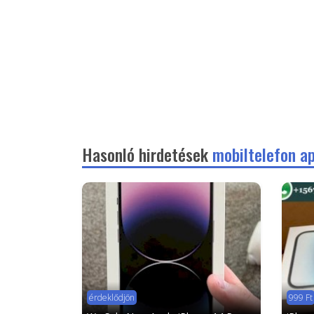
Hasonló hirdetések
mobiltelefon a
érdeklődjön
999 Ft