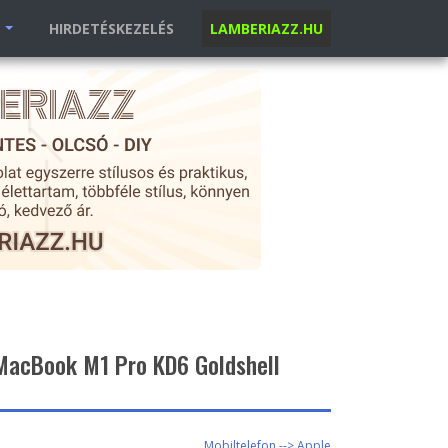
K
HIRDETÉSKEZELÉS
LAMBERIAZZ.HU
 MacBook M1 Pro KD6 Goldshell
Mobiltelefon --> Apple