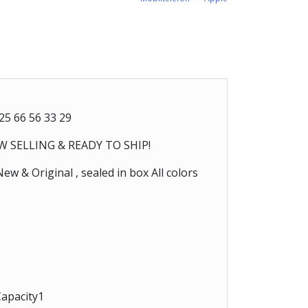
25 66 56 33 29
OW SELLING & READY TO SHIP!
 & Original , sealed in box All colors
apacity1