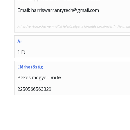
Email: harriswarrantytech@gmail.com
A hardver-bazar.hu nem vállal felelősséget a hirdetés tartalmáért! - Ne utalj
Ár
1 Ft
Elérhetőség
Békés megye -
mile
2250566563329