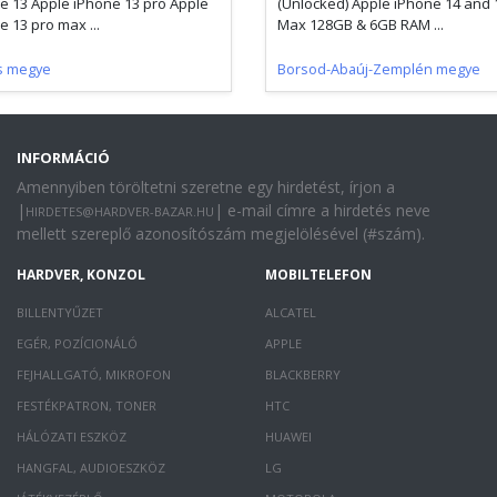
e 13 Apple iPhone 13 pro Apple
(Unlocked) Apple iPhone 14 and 
e 13 pro max ...
Max 128GB & 6GB RAM ...
s megye
Borsod-Abaúj-Zemplén megye
INFORMÁCIÓ
Amennyiben töröltetni szeretne egy hirdetést, írjon a
|
| e-mail címre a hirdetés neve
HIRDETES@HARDVER-BAZAR.HU
mellett szereplő azonosítószám megjelölésével (#szám).
HARDVER, KONZOL
MOBILTELEFON
BILLENTYŰZET
ALCATEL
EGÉR, POZÍCIONÁLÓ
APPLE
FEJHALLGATÓ, MIKROFON
BLACKBERRY
FESTÉKPATRON, TONER
HTC
HÁLÓZATI ESZKÖZ
HUAWEI
HANGFAL, AUDIOESZKÖZ
LG