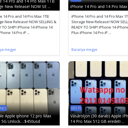
e 14 Pro and 14 Pro Max 1TB
ge New Release! NOW SE ...
iPhone 14 Pro and 14 Pro Max
e 14 Pro and 14 Pro Max 1TB
iPhone 14 Pro and 14 Pro Max 1
ge New Release! NOW SELLING &
Storage New Release! NOW SELL
 TO SHIP! iPhone 14 iPhone 14
READY TO SHIP! iPhone 14 iPhon
Phone 14 Pro iP ...
Plus iPhone 14 Pro iP ...
ya megye
Baranya megye
ENES
650 Ft
ale Apple iphone 12 pro Max
Vásároljon (30 darab) Apple iP
 5G Unlock….$450usd
14 Pro Max 512 GB eredeti ...