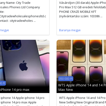
ny Name: City Trade
Vásároljon (30 darab) Apple iPh
esales Phones Ltd Company
Pro Max 512 GB eredeti feloldat
te:
PHONE CRAZE MOBILE KFT
itytradewholesalesphonesltd.c
(nyilvántartási szám: 103386 ...
tact : citytradewholes ...
 megye
Baranya megye
350 000 Ft
0 Ft
WTS Apple iPhone 14 and 14 P
 iPhone 14 pro max
Max New
 iphone 14 Apple iphone 14 pro
WTS Apple iPhone 14 and 14 Pr
 iphone 14 pro max Apple
New Selling New Original Brand