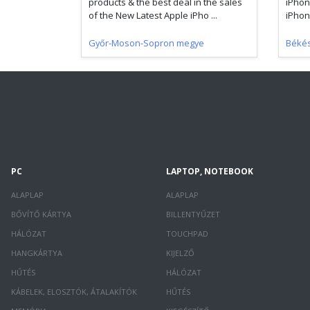
products & the best deal in the sales
iPhon
of the New Latest Apple iPho ...
iPhon
Győr-Moson-Sopron megye
Béké
PC
LAPTOP, NOTEBOOK
ALAPLAP
ALAPLAP
BŐVÍTŐ KÁRTYA
BILLENTYŰZET
HÁLÓZAT
TOUCHPAD
HANGKÁRTYA
KIJELZŐ
HŰTÉS
HÁLÓZAT
KÁBELEK, ELOSZTÓK, ÁTALAKÍTÓK
HŰTÉS