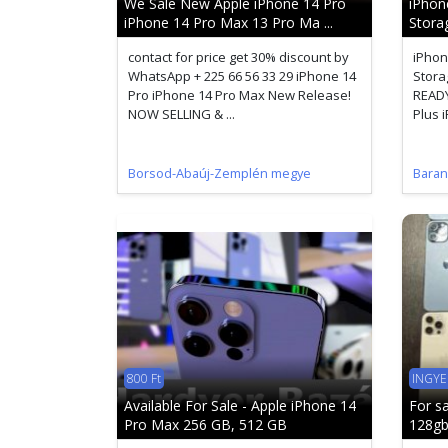
We Sale New Apple iPhone 14 Pro
iPhon
iPhone 14 Pro Max 13 Pro Ma ...
Stora
contact for price get 30% discount by
iPhon
WhatsApp + 225 66 56 33 29 iPhone 14
Stora
Pro iPhone 14 Pro Max New Release!
READY
NOW SELLING & ...
Plus i
Borsod-Abaúj-Zemplén megye
Baran
800 Ft
INGY
Available For Sale - Apple iPhone 14
For s
Pro Max 256 GB, 512 GB
128gb