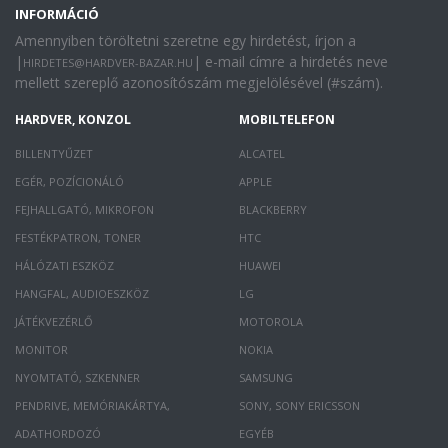
INFORMÁCIÓ
Amennyiben töröltetni szeretne egy hirdetést, írjon a
|
| e-mail címre a hirdetés neve
HIRDETES@HARDVER-BAZAR.HU
mellett szereplő azonosítószám megjelölésével (#szám).
HARDVER, KONZOL
MOBILTELEFON
BILLENTYŰZET
ALCATEL
EGÉR, POZÍCIONÁLÓ
APPLE
FEJHALLGATÓ, MIKROFON
BLACKBERRY
FESTÉKPATRON, TONER
HTC
HÁLÓZATI ESZKÖZ
HUAWEI
HANGFAL, AUDIOESZKÖZ
LG
JÁTÉKVEZÉRLŐ
MOTOROLA
MONITOR
NOKIA
NYOMTATÓ, SZKENNER
SAMSUNG
PENDRIVE, MEMÓRIAKÁRTYA,
SONY, SONY ERICSSON
ADATHORDOZÓ
EGYÉB