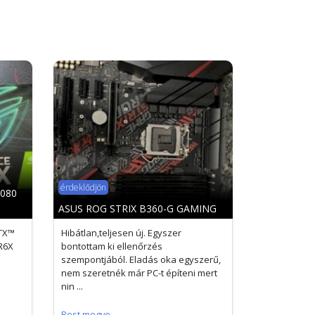
érdeklődjön
3080
ASUS ROG STRIX B360-G GAMING
RTX™
Hibátlan,teljesen új. Egyszer
R6X
bontottam ki ellenőrzés
ű
szempontjából. Eladás oka egyszerű,
nem szeretnék már PC-t építeni mert
nin ...
Pest megye