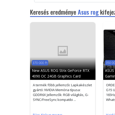
Keresés eredménye
Asus rog
kifeje
370 000 Ft
350 00
New ASUS ROG Strix GeForce RTX
ASUS 
4090 OC 24GB Graphics Card
Gamin
A termék főbb jellemzői: Lapkakészlet
ORDE
gyártó: NVIDIA Memória típusa:
G15 U
GDDR6X Jellemzők: RGB világítás, G-
165Hz
SYNC/FreeSync kompatibi ...
Whats
Bács-Kiskun megye
Hajdú