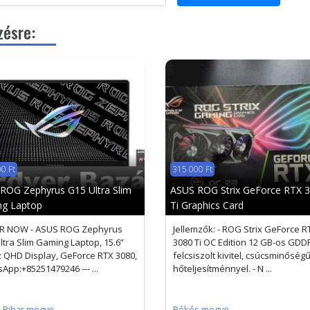
zésre:
0 Ft
315 000 Ft
ROG Zephyrus G15 Ultra Slim
ASUS ROG Strix GeForce RTX 
g Laptop
Ti Graphics Card
R NOW - ASUS ROG Zephyrus
Jellemzők: - ROG Strix GeForce 
ltra Slim Gaming Laptop, 15.6”
3080 Ti OC Edition 12 GB-os GDD
 QHD Display, GeForce RTX 3080,
felcsiszolt kivitel, csúcsminőség
App:+85251479246 --- ...
hőteljesítménnyel. - N ...
-Bihar megye
Békés megye