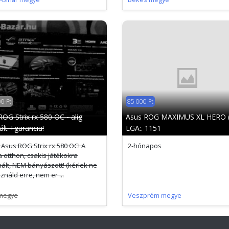
0 Ft
85 000 Ft
OG Strix rx 580 OC - alig
Asus ROG MAXIMUS XL HERO (w
ált +garancia!
LGA:. 1151
 Asus ROG Strix rx 580 OC! A
2-hónapos
a otthon, csakis játékokra
ált, NEM bányászott! (kérlek ne
ználd erre, nem er ...
megye
Veszprém megye