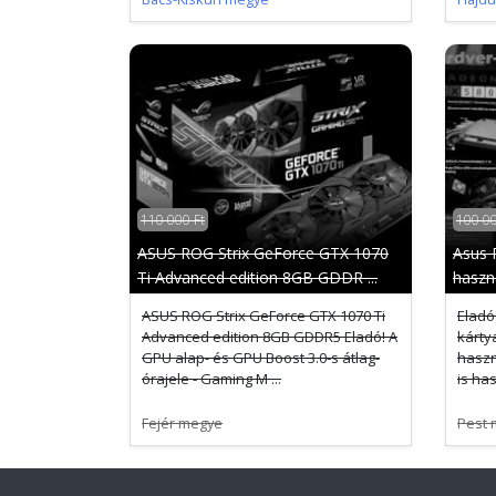
110 000 Ft
100 00
ASUS ROG Strix GeForce GTX 1070
Asus R
Ti Advanced edition 8GB GDDR ...
haszn
ASUS ROG Strix GeForce GTX 1070 Ti
Eladó
Advanced edition 8GB GDDR5 Eladó! A
kárty
GPU alap- és GPU Boost 3.0-s átlag-
haszn
órajele - Gaming M ...
is has
Fejér megye
Pest 