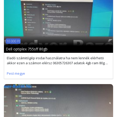
10 000 Ft
Dell optiplex 755sff 80gb
Eladó számitógép irodai használatra ha nem lennék elérhetö
akkor ezen a számon elérsz 06305726307 adatok 4gb ram 80g ...
Pest megye