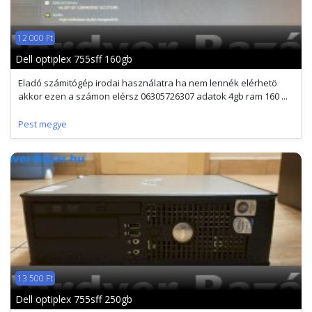
12 000 Ft
Dell optiplex 755sff 160gb
Eladó számitógép irodai használatra ha nem lennék elérhetö
akkor ezen a számon elérsz 06305726307 adatok 4gb ram 160 ...
Pest megye
13 500 Ft
Dell optiplex 755sff 250gb