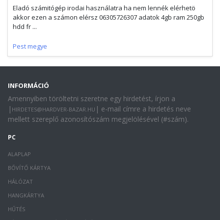
Eladó számitógép irodai használatra ha nem lennék elérhetö
akkor ezen a számon elérsz 06305726307 adatok 4gb ram 250gb
hdd fr ...
Pest megye
INFORMÁCIÓ
Amennyiben töröltetni szeretne egy hirdetést, írjon a
|
| e-mail címre a hirdetés neve
HIRDETES@HARDVER-BAZAR.HU
mellett szereplő azonosítószám megjelölésével (#szám).
PC
ALAPLAP
BŐVÍTŐ KÁRTYA
HÁLÓZAT
HANGKÁRTYA
HŰTÉS