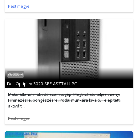
Pest megye
36 000 Ft
Dell Optiplex 3020 SFF ASZTALI PC
Makulátlanul működő számítógép. Megbízható teljesítmény.
Filmnézésre, böngészésre, irodai munkára kiváló. Telepített,
aktivált ...
Pest megye