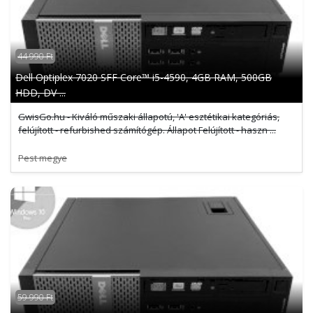
44 990 Ft
Dell Optiplex 7020 SFF Core™ i5-4590, 4GB RAM, 500GB
HDD, DV ...
GwisGo.hu - Kiváló műszaki állapotú, 'A' esztétikai kategóriás,
felújított - refurbished számítógép. Állapot Felújított - haszn ...
Pest megye
59 990 Ft