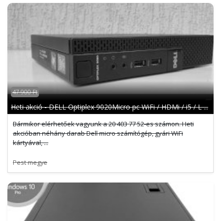
47 900 Ft
Heti akció - DELL Optiplex 9020Micro pc WiFi / HDMi / i5 / L ...
Bármikor elérhetőek vagyunk a 20 403 77 52-es számon. Heti
akcióban néhány darab Dell micro számítógép, gyári WiFi
kártyával, ...
Pest megye