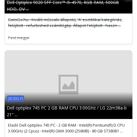
Dell Optiplex 9020 SFF Core™ i5-4570, 8GB RAM, 500GB
HDD, DV ...
GwisGo.hu - Kiváló műszaki állapotú, 'A' esztétikai kategóriás,
felújított - refurbished számítógép. Állapot Felújított - haszn ...
Pest megye
28 000 Ft
Dell optiplex 745 PC 2 GB RAM CPU 3.00GHz / LG 22m38a-b
21" ...
Eladó Dell optiplex 745 PC - 2 GB RAM - Intel(R) Pentium(R) D CPU
3.00GHz (2 Cpus) - Intel(R) GMA 3000 (256MB) - 80 GB ST38081 ...