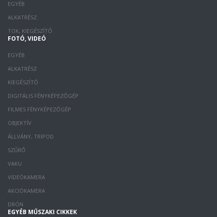
EGYÉB
ALKATRÉSZ
TOK, KIEGÉSZÍTŐ
FOTÓ, VIDEÓ
EGYÉB
ALKATRÉSZ
KIEGÉSZÍTŐ
DIGITÁLIS FÉNYKÉPEZŐGÉP
FILMES FÉNYKÉPEZŐGÉP
OBJEKTÍV
ÁLLVÁNY, TRIPOD
SZŰRŐ
VAKU
VIDEÓKAMERA
AKCIÓKAMERA
DRÓN
EGYÉB MŰSZAKI CIKKEK