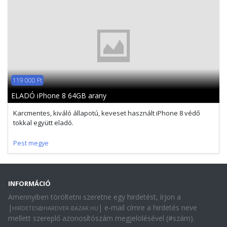
119 000 Ft
ELADÓ iPhone 8 64GB arany
Karcmentes, kiváló állapotú, keveset használt iPhone 8 védő
tokkal együtt eladó.
Pest megye
INFORMÁCIÓ
Amennyiben töröltetni szeretne egy hirdetést, írjon a
|
| e-mail címre a hirdetés neve
HIRDETES@HARDVER-BAZAR.HU
mellett szereplő azonosítószám megjelölésével (#szám).