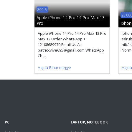
800 Ft
25 000
Apple iPhone 14 Pro 14 Pro Max 13
Pro
Iphon
Apple iPhone 14 Pro 14 Pro Max 13 Pro
iphon
Max 12 Order Whats-App +
sérült
12108689970 Email Us At:
hibás
patrickvive695@gmail.com WhatsApp
Normá
Ch ...
Hajdú-Bihar megye
Hajdú
PC
LAPTOP, NOTEBOOK