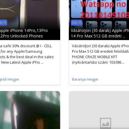
0 Ft
650 Ft
pple iPhone 14Pro,13Pro
Vásároljon (30 darab) Apple iP
2Pro Unlocked Phones
14 Pro Max 512 GB eredeti ...
a safe 30% discount @ I - CELL
Vásároljon (30 darab) Apple iPh
,for any Apple/Samsung
Pro Max 512 GB eredeti feloldat
cts & the best deal in the sales
PHONE CRAZE MOBILE KFT
 New Latest Apple iPho ...
(nyilvántartási szám: 103386 ...
grád megye
Baranya megye