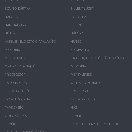
ALAPLAP
ALAPLAP
BŐVÍTŐ KÁRTYA
BILLENTYŰZET
HÁLÓZAT
TOUCHPAD
HANGKÁRTYA
KIJELZŐ
HŰTÉS
HÁLÓZAT
KÁBELEK, ELOSZTÓK, ÁTALAKÍTÓK
HŰTÉS
MEMÓRIA
KIEGÉSZÍTŐ
MEREVLEMEZ
KÁBELEK, ELOSZTÓK, ÁTALAKÍTÓK
OPTIKAI MEGHAJTÓ
MEMÓRIA
PROCESSZOR
MEREVLEMEZ
RAID VEZÉRLŐ
OPTIKAI MEGHAJTÓ
SSD MEGHAJTÓ
PROCESSZOR
SZÁMÍTÓGÉPHÁZ
SSD MEGHAJTÓ
TÁPEGYSÉG
HÁZ
VIDEÓKÁRTYA
EGYÉB
EGYÉB
KOMPLETT LAPTOP, NOTEBOOK