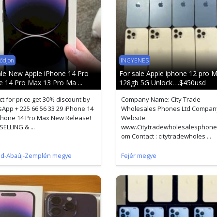
ődjön
INGYENES
le New Apple iPhone 14 Pro
For sale Apple iphone 12 pro 
e 14 Pro Max 13 Pro Ma ...
128gb 5G Unlock….$450usd
ct for price get 30% discount by
Company Name: City Trade
App + 225 66 56 33 29 iPhone 14
Wholesales Phones Ltd Compan
Phone 14 Pro Max New Release!
Website:
ELLING & ...
www.Citytradewholesalesphones
om Contact : citytradewholes ...
od-Abaúj-Zemplén megye
Fejér megye