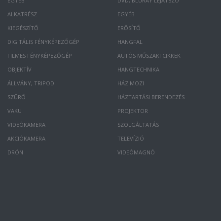
EGYÉB
DVD, BLURAY LEJÁTSZÓ
ALKATRÉSZ
EGYÉB
KIEGÉSZÍTŐ
ERŐSÍTŐ
DIGITÁLIS FÉNYKÉPEZŐGÉP
HANGFAL
FILMES FÉNYKÉPEZŐGÉP
AUTÓS MŰSZAKI CIKKEK
OBJEKTÍV
HANGTECHNIKA
ÁLLVÁNY, TRIPOD
HÁZIMOZI
SZŰRŐ
HÁZTARTÁSI BERENDEZÉS
VAKU
PROJEKTOR
VIDEÓKAMERA
SZOLGÁLTATÁS
AKCIÓKAMERA
TELEVÍZIÓ
DRÓN
VIDEÓMAGNÓ