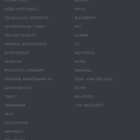
BILLENTYŰZET
ALCATEL
EGÉR, POZÍCIONÁLÓ
APPLE
FEJHALLGATÓ, MIKROFON
BLACKBERRY
FESTÉKPATRON, TONER
HTC
HÁLÓZATI ESZKÖZ
HUAWEI
HANGFAL, AUDIOESZKÖZ
LG
JÁTÉKVEZÉRLŐ
MOTOROLA
MONITOR
NOKIA
NYOMTATÓ, SZKENNER
SAMSUNG
PENDRIVE, MEMÓRIAKÁRTYA,
SONY, SONY ERICSSON
ADATHORDOZÓ
EGYÉB
TABLET
ALKATRÉSZ
WEBKAMERA
TOK, KIEGÉSZÍTŐ
XBOX
PLAYSTATION
NINTENDO