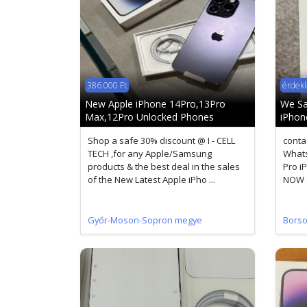
386 000 Ft
érdekl
New Apple iPhone 14Pro,13Pro
We Sa
Max,12Pro Unlocked Phones
iPhon
Shop a safe 30% discount @ I - CELL
conta
TECH ,for any Apple/Samsung
Whats
products & the best deal in the sales
Pro i
of the New Latest Apple iPho ...
NOW S
Győr-Moson-Sopron megye
Bors