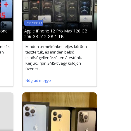
156 588 Ft
hone
Apple iPhone 12 Pro Max 128 GB
256 GB 512 GB 1 TB
one 14
Minden termékünket teljes körűen
lan
teszteltük, és minden belső
minőségellenőrzésen átestünk.
Kérjük, írjon SMS-t vagy küldjön
üzenet ...
Nógrád megye