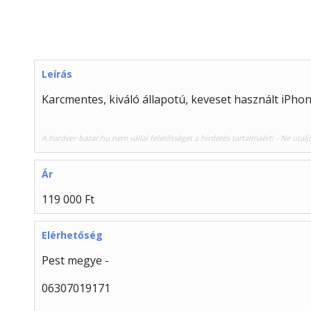
Leírás
Karcmentes, kiváló állapotú, keveset használt iPhon
A hardver-bazar.hu nem vállal felelősséget a hirdetés tartalmáért! - Ne utalj
Ár
119 000 Ft
Elérhetőség
Pest megye -
06307019171