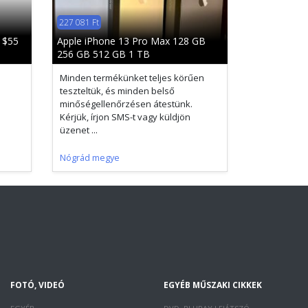
227 081 Ft
 $55
Apple iPhone 13 Pro Max 128 GB
256 GB 512 GB 1 TB
Minden termékünket teljes körűen
teszteltük, és minden belső
minőségellenőrzésen átestünk.
Kérjük, írjon SMS-t vagy küldjön
üzenet ...
Nógrád megye
FOTÓ, VIDEÓ
EGYÉB MŰSZAKI CIKKEK