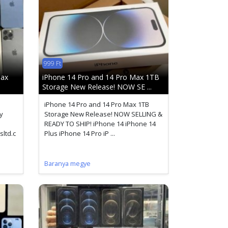
999 Ft
Max
iPhone 14 Pro and 14 Pro Max 1TB
Storage New Release! NOW SE ...
iPhone 14 Pro and 14 Pro Max 1TB
y
Storage New Release! NOW SELLING &
READY TO SHIP! iPhone 14 iPhone 14
ltd.c
Plus iPhone 14 Pro iP ...
Baranya megye