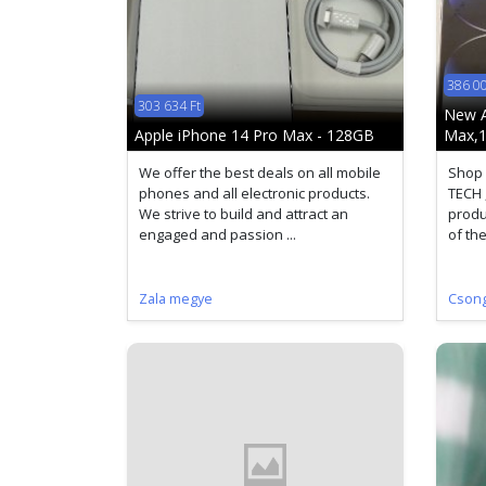
386 00
303 634 Ft
New A
Apple iPhone 14 Pro Max - 128GB
Max,1
We offer the best deals on all mobile
Shop 
phones and all electronic products.
TECH 
We strive to build and attract an
produ
engaged and passion ...
of the
Zala megye
Cson