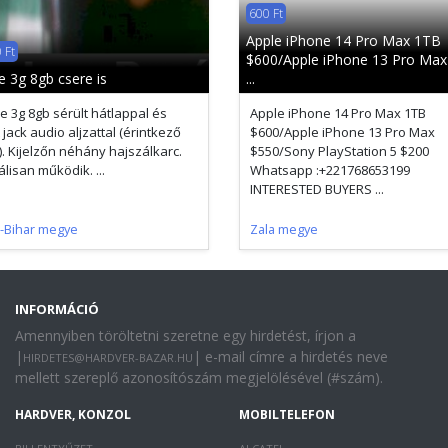
600 Ft
Apple iPhone 14 Pro Max 1TB
 Ft
$600/Apple iPhone 13 Pro Max
e 3g 8gb csere is
...
e 3g 8gb sérült hátlappal és
Apple iPhone 14 Pro Max 1TB
 jack audio aljzattal (érintkező
$600/Apple iPhone 13 Pro Max
). Kijelzőn néhány hajszálkarc.
$550/Sony PlayStation 5 $200
lisan működik. ...
Whatsapp :+221768653199
INTERESTED BUYERS ...
-Bihar megye
Zala megye
INFORMÁCIÓ
Amennyiben töröltetni szeretne egy hirdetést, írjon a
|
| e-mail címre a hirdetés neve
HIRDETES@HARDVER-BAZAR.HU
mellett szereplő azonosítószám megjelölésével (#szám).
HARDVER, KONZOL
MOBILTELEFON