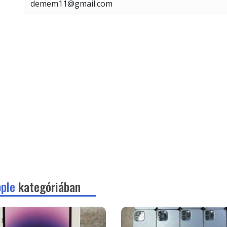
demem11@gmail.com
pple
kategóriában