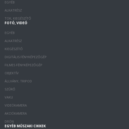
EGYÉB
ALKATRÉSZ
TOK, KIEGÉSZÍTŐ
FOTÓ, VIDEÓ
EGYÉB
ALKATRÉSZ
KIEGÉSZÍTŐ
DIGITÁLIS FÉNYKÉPEZŐGÉP
FILMES FÉNYKÉPEZŐGÉP
OBJEKTÍV
ÁLLVÁNY, TRIPOD
SZŰRŐ
VAKU
VIDEÓKAMERA
AKCIÓKAMERA
DRÓN
EGYÉB MŰSZAKI CIKKEK