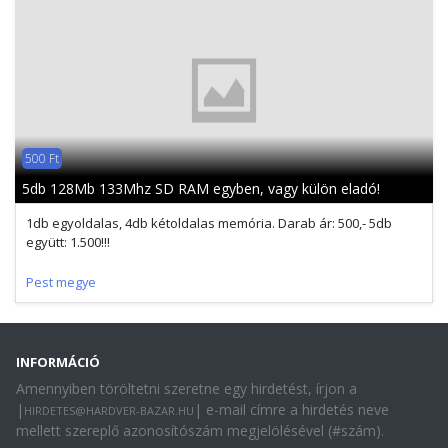
500 Ft
5db 128Mb 133Mhz SD RAM egyben, vagy külön eladó!
1db egyoldalas, 4db kétoldalas memória. Darab ár: 500,- 5db
együtt: 1.500!!!
Pest megye
INFORMÁCIÓ
Amennyiben töröltetni szeretne egy hirdetést, írjon a
|
| e-mail címre a hirdetés neve
HIRDETES@HARDVER-BAZAR.HU
mellett szereplő azonosítószám megjelölésével (#szám).