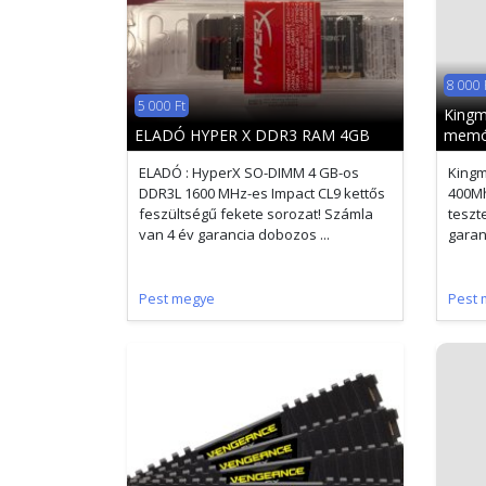
8 000 
5 000 Ft
King
ELADÓ HYPER X DDR3 RAM 4GB
memó
ELADÓ : HyperX SO-DIMM 4 GB-os
King
DDR3L 1600 MHz-es Impact CL9 kettős
400Mh
feszültségű fekete sorozat! Számla
teszte
van 4 év garancia dobozos ...
garan
Pest megye
Pest 