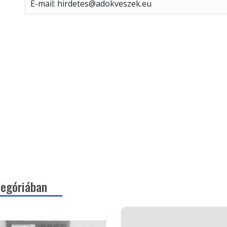
E-mail: hirdetes@adokveszek.eu
egóriában