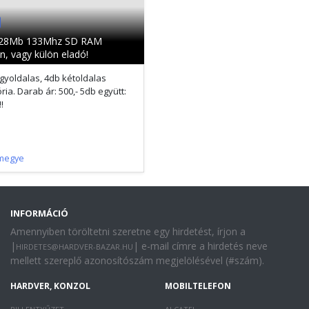
128Mb 133Mhz SD RAM
n, vagy külön eladó!
gyoldalas, 4db kétoldalas
ia. Darab ár: 500,- 5db együtt:
!
megye
INFORMÁCIÓ
Amennyiben töröltetni szeretne egy hirdetést, írjon a
|
| e-mail címre a hirdetés neve
HIRDETES@HARDVER-BAZAR.HU
mellett szereplő azonosítószám megjelölésével (#szám).
HARDVER, KONZOL
MOBILTELEFON