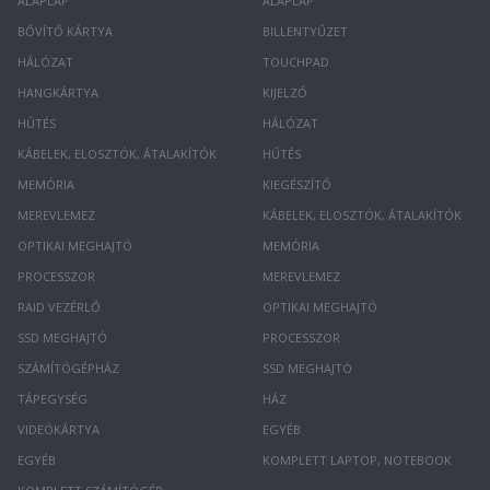
ALAPLAP
ALAPLAP
BŐVÍTŐ KÁRTYA
BILLENTYŰZET
HÁLÓZAT
TOUCHPAD
HANGKÁRTYA
KIJELZŐ
HŰTÉS
HÁLÓZAT
KÁBELEK, ELOSZTÓK, ÁTALAKÍTÓK
HŰTÉS
MEMÓRIA
KIEGÉSZÍTŐ
MEREVLEMEZ
KÁBELEK, ELOSZTÓK, ÁTALAKÍTÓK
OPTIKAI MEGHAJTÓ
MEMÓRIA
PROCESSZOR
MEREVLEMEZ
RAID VEZÉRLŐ
OPTIKAI MEGHAJTÓ
SSD MEGHAJTÓ
PROCESSZOR
SZÁMÍTÓGÉPHÁZ
SSD MEGHAJTÓ
TÁPEGYSÉG
HÁZ
VIDEÓKÁRTYA
EGYÉB
EGYÉB
KOMPLETT LAPTOP, NOTEBOOK