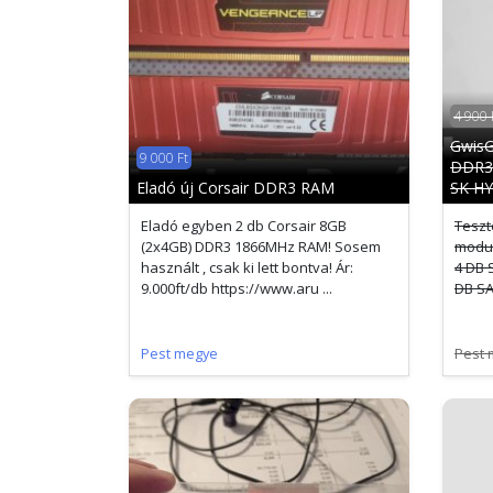
4 900 
GwisG
9 000 Ft
DDR3
Eladó új Corsair DDR3 RAM
SK HY 
Eladó egyben 2 db Corsair 8GB
Teszt
(2x4GB) DDR3 1866MHz RAM! Sosem
modul
használt , csak ki lett bontva! Ár:
4 DB 
9.000ft/db https://www.aru ...
DB SA
Pest megye
Pest 