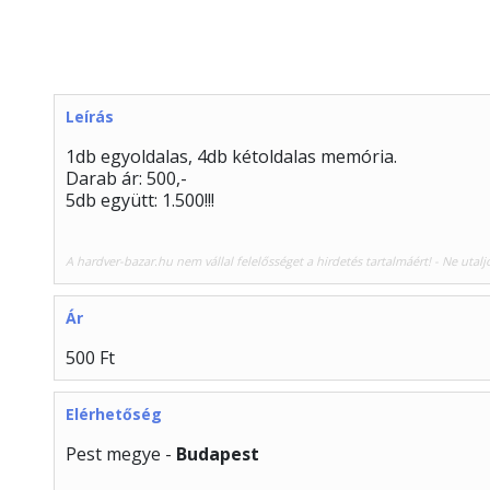
Leírás
1db egyoldalas, 4db kétoldalas memória.
Darab ár: 500,-
5db együtt: 1.500!!!
A hardver-bazar.hu nem vállal felelősséget a hirdetés tartalmáért! - Ne utalj
Ár
500 Ft
Elérhetőség
Pest megye -
Budapest