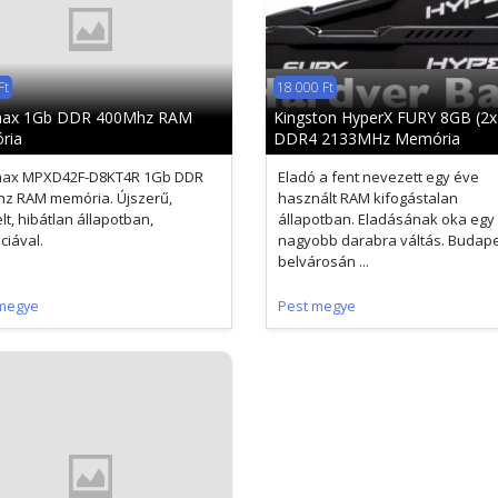
Ft
18 000 Ft
max 1Gb DDR 400Mhz RAM
Kingston HyperX FURY 8GB (2
ria
DDR4 2133MHz Memória
max MPXD42F-D8KT4R 1Gb DDR
Eladó a fent nevezett egy éve
z RAM memória. Újszerű,
használt RAM kifogástalan
lt, hibátlan állapotban,
állapotban. Eladásának oka egy
ciával.
nagyobb darabra váltás. Budap
belvárosán ...
megye
Pest megye