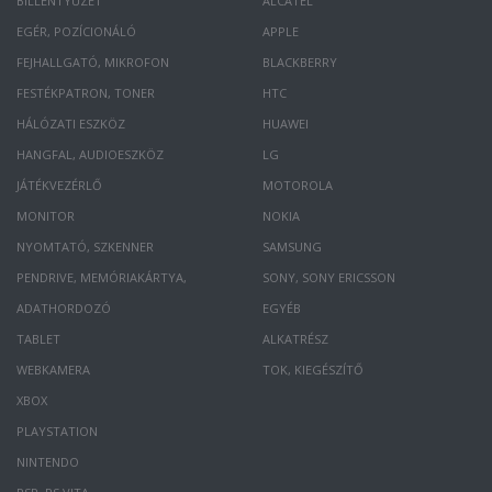
BILLENTYŰZET
ALCATEL
EGÉR, POZÍCIONÁLÓ
APPLE
FEJHALLGATÓ, MIKROFON
BLACKBERRY
FESTÉKPATRON, TONER
HTC
HÁLÓZATI ESZKÖZ
HUAWEI
HANGFAL, AUDIOESZKÖZ
LG
JÁTÉKVEZÉRLŐ
MOTOROLA
MONITOR
NOKIA
NYOMTATÓ, SZKENNER
SAMSUNG
PENDRIVE, MEMÓRIAKÁRTYA,
SONY, SONY ERICSSON
ADATHORDOZÓ
EGYÉB
TABLET
ALKATRÉSZ
WEBKAMERA
TOK, KIEGÉSZÍTŐ
XBOX
PLAYSTATION
NINTENDO