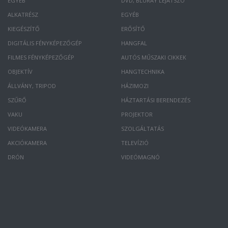
EGYÉB
DVD, BLURAY LEJÁTSZÓ
ALKATRÉSZ
EGYÉB
KIEGÉSZÍTŐ
ERŐSÍTŐ
DIGITÁLIS FÉNYKÉPEZŐGÉP
HANGFAL
FILMES FÉNYKÉPEZŐGÉP
AUTÓS MŰSZAKI CIKKEK
OBJEKTÍV
HANGTECHNIKA
ÁLLVÁNY, TRIPOD
HÁZIMOZI
SZŰRŐ
HÁZTARTÁSI BERENDEZÉS
VAKU
PROJEKTOR
VIDEÓKAMERA
SZOLGÁLTATÁS
AKCIÓKAMERA
TELEVÍZIÓ
DRÓN
VIDEÓMAGNÓ