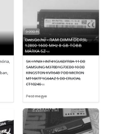
9 990 Ft
GwisGo.hu - RAM DIMM DDR3L
12800 1600 MHz 8 GB TÖBB
MÁRKA SZ ...
ória,
SK HYNIX HNT41GU6DFR8A 11 DB
SAMSUNG M378B1G73EB0 10 DB
tban,
KINGSTON KVR648 7 DB MICRON
MT16KTF1G64AZ 5 DB CRUCIAL
CT10246 ...
Pest megye