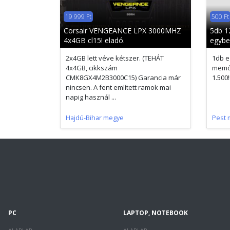
19 999 Ft
500 Ft
Corsair VENGEANCE LPX 3000MHZ
5db 
4x4GB cl15! eladó.
egybe
2x4GB lett véve kétszer. (TEHÁT
1db e
4x4GB, cikkszám
memór
CMK8GX4M2B3000C15) Garancia már
1.500!!
nincsen. A fent említett ramok mai
napig használ ...
Hajdú-Bihar megye
Pest 
PC
LAPTOP, NOTEBOOK