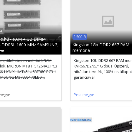
Ft
2 500 Ft
o.hu - RAM 4 GB DIMM
-DDR3L 1600 MHz SAMSUNG,
Kingston 1Gb DDR2 667 RAM
...
memória
elt, tökéletesen működő RAM
Kingston 1Gb DDR2 667 RAM mem
ok. MICRON MT8JTF51264AZ PC3
KVR667D2N5/1G típus. Újszerű,
SK HYNIX HMT451U6BFR8C PC3 1
hibátlan termék, 100%-os állapo
MSUNG M378B5173EB0 ...
garanciával!
megye
Pest megye