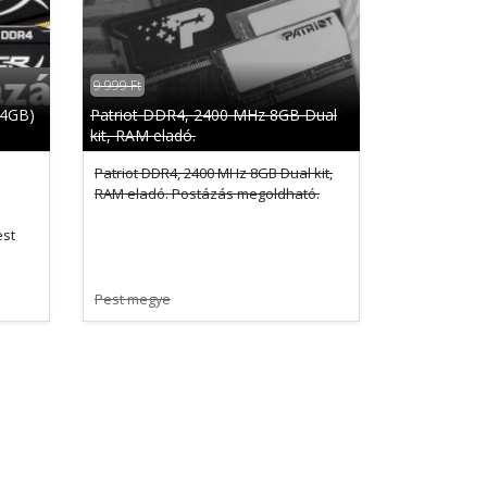
9 999 Ft
x4GB)
Patriot DDR4, 2400 MHz 8GB Dual
kit, RAM eladó.
Patriot DDR4, 2400 MHz 8GB Dual kit,
RAM eladó. Postázás megoldható.
est
Pest megye