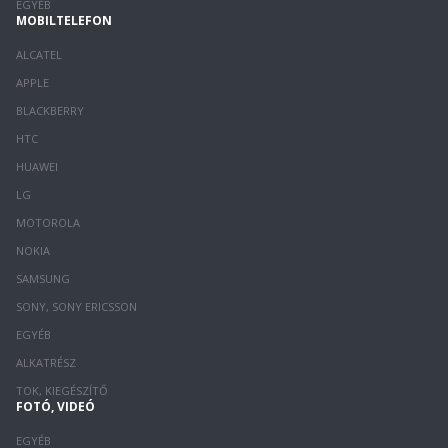
EGYÉB
MOBILTELEFON
ALCATEL
APPLE
BLACKBERRY
HTC
HUAWEI
LG
MOTOROLA
NOKIA
SAMSUNG
SONY, SONY ERICSSON
EGYÉB
ALKATRÉSZ
TOK, KIEGÉSZÍTŐ
FOTÓ, VIDEÓ
EGYÉB