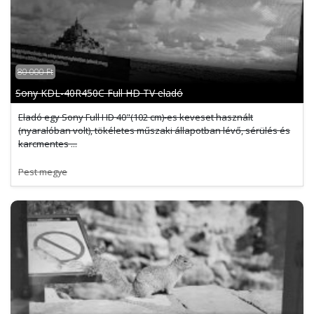
80 000 Ft
Sony KDL-40R450C Full HD TV eladó
Eladó egy Sony Full HD 40"(102 cm)-es keveset használt
(nyaralóban volt), tökéletes műszaki állapotban lévő, sérülés és
karcmentes ...
Pest megye