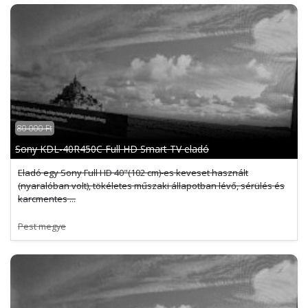
80 000 Ft
Sony KDL-40R450C Full HD Smart TV eladó
Eladó egy Sony Full HD 40"(102 cm)-es keveset használt
(nyaralóban volt), tökéletes műszaki állapotban lévő, sérülés és
karcmentes ...
Pest megye