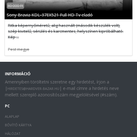
80 000 Ft
Sony Bravia KDL-37EX521 Full HD Tv eladó
Ritka képernyőméretű, alig használt (második készülék volt),
szép kivitelű, sérülés és karcmentes, helyszínen kipróbálható.
Kép ...
Pest megye
INFORMÁCIÓ
Amennyiben töröltetni szeretne egy hirdetést, írjon a
|
| e-mail címre a hirdetés neve
HIRDETES@HARDVER-BAZAR.HU
mellett szereplő azonosítószám megjelölésével (#szám).
PC
ALAPLAP
BŐVÍTŐ KÁRTYA
HÁLÓZAT