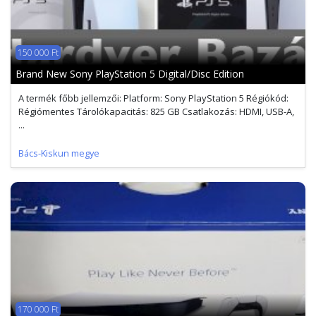
150 000 Ft
Brand New Sony PlayStation 5 Digital/Disc Edition
A termék főbb jellemzői: Platform: Sony PlayStation 5 Régiókód:
Régiómentes Tárolókapacitás: 825 GB Csatlakozás: HDMI, USB-A,
...
Bács-Kiskun megye
170 000 Ft