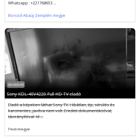
Whatsapp : +221768653 ...
Borsod-Abaúj-Zemplén megye
30 000 Ft
Sony KDL-40V4220 Full HD TV eladó
Eladó a képeken láthat Sony TV. Hibátlan, ép, sérülés és
karcmentes, javítva nem volt. Eredeti dokumentációval,
távirányítóval. Id ...
Pest megye