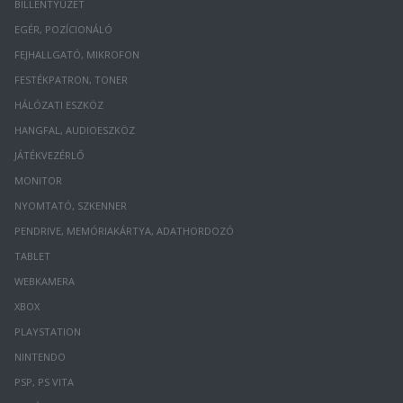
BILLENTYŰZET
EGÉR, POZÍCIONÁLÓ
FEJHALLGATÓ, MIKROFON
FESTÉKPATRON, TONER
HÁLÓZATI ESZKÖZ
HANGFAL, AUDIOESZKÖZ
JÁTÉKVEZÉRLŐ
MONITOR
NYOMTATÓ, SZKENNER
PENDRIVE, MEMÓRIAKÁRTYA, ADATHORDOZÓ
TABLET
WEBKAMERA
XBOX
PLAYSTATION
NINTENDO
PSP, PS VITA