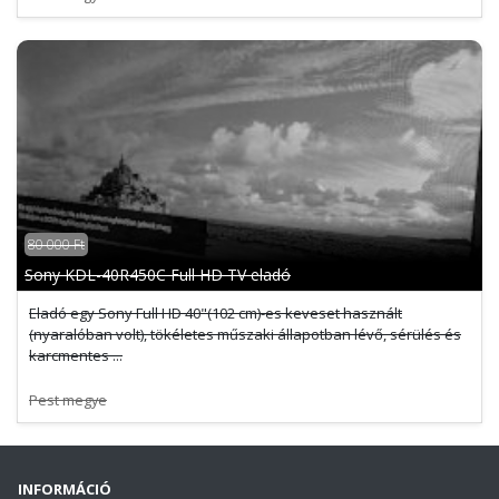
80 000 Ft
Sony KDL-40R450C Full HD TV eladó
Eladó egy Sony Full HD 40"(102 cm)-es keveset használt
(nyaralóban volt), tökéletes műszaki állapotban lévő, sérülés és
karcmentes ...
Pest megye
INFORMÁCIÓ