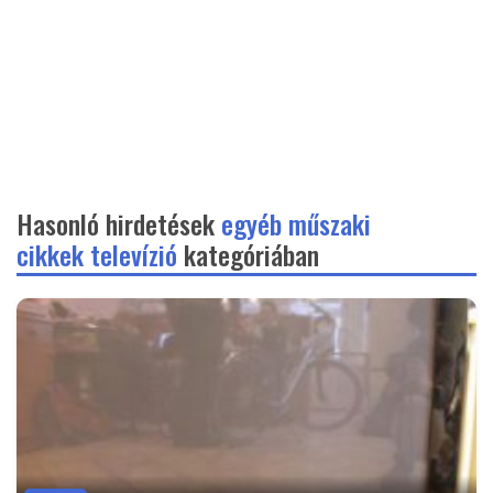
Hasonló hirdetések
egyéb műszaki
cikkek televízió
kategóriában