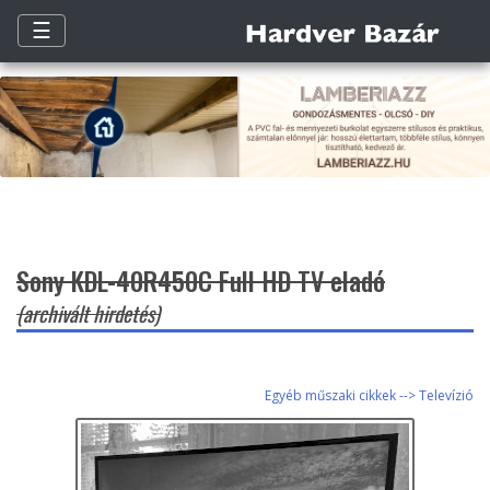
☰
Sony KDL-40R450C Full HD TV eladó
(archivált hirdetés)
Egyéb műszaki cikkek --> Televízió