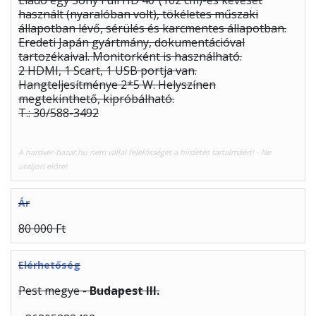
Eladó egy Sony Full HD 40"(102 cm)-es keveset
használt (nyaralóban volt), tökéletes műszaki
állapotban lévő, sérülés és karcmentes állapotban.
Eredeti Japán gyártmány, dokumentációval
tartozékaival. Monitorként is használható.
2 HDMI, 1 Scart, 1 USB portja van.
Hangteljesítménye 2*5 W. Helyszínen
megtekinthető, kipróbálható.
T.: 30/588-3492
A hardver-bazar.hu nem vállal felelősséget a hirdetés tartalmáért! - Ne
utaljon előre!
Ár
80 000 Ft
Elérhetőség
Pest megye -
Budapest III.