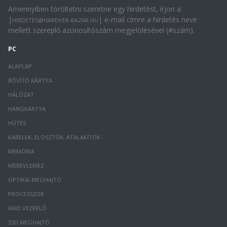
Amennyiben töröltetni szeretne egy hirdetést, írjon a
|
| e-mail címre a hirdetés neve
HIRDETES@HARDVER-BAZAR.HU
mellett szereplő azonosítószám megjelölésével (#szám).
PC
ALAPLAP
BŐVÍTŐ KÁRTYA
HÁLÓZAT
HANGKÁRTYA
HŰTÉS
KÁBELEK, ELOSZTÓK, ÁTALAKÍTÓK
MEMÓRIA
MEREVLEMEZ
OPTIKAI MEGHAJTÓ
PROCESSZOR
RAID VEZÉRLŐ
SSD MEGHAJTÓ