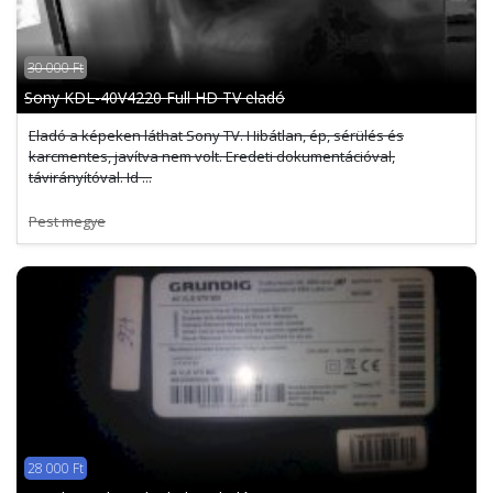
30 000 Ft
Sony KDL-40V4220 Full HD TV eladó
Eladó a képeken láthat Sony TV. Hibátlan, ép, sérülés és
karcmentes, javítva nem volt. Eredeti dokumentációval,
távirányítóval. Id ...
Pest megye
28 000 Ft