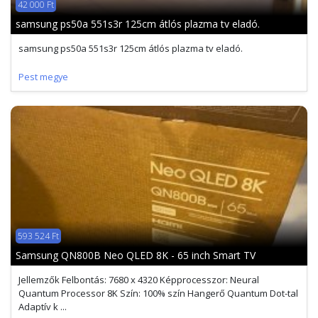
42 000 Ft
samsung ps50a 551s3r 125cm átlós plazma tv eladó.
samsung ps50a 551s3r 125cm átlós plazma tv eladó.
Pest megye
593 524 Ft
Samsung QN800B Neo QLED 8K - 65 inch Smart TV
Jellemzők Felbontás: 7680 x 4320 Képprocesszor: Neural
Quantum Processor 8K Szín: 100% szín Hangerő Quantum Dot-tal
Adaptív k ...