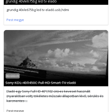
grundig 40vle675bg led tv eladó
grundig 40vle675bg led tv eladó.usb,hdmi
Pest megye
80 000 Ft
Sony KDL-40R450C Full HD Smart TV eladó
Eladó egy Sony Full HD 40"(102 cm)-es keveset használt
(nyaralóban volt), tökéletes műszaki állapotban lévő, sérülés és
karcmentes ...
Pest megye