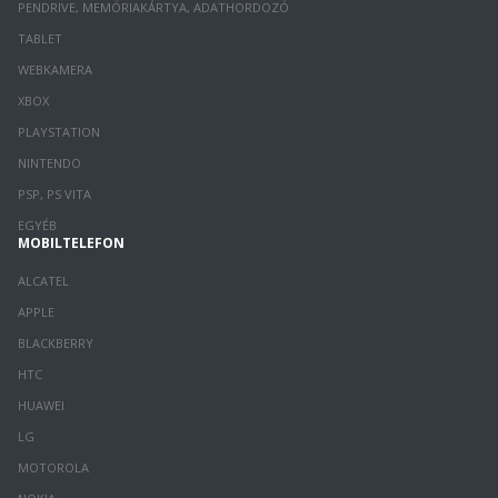
PENDRIVE, MEMÓRIAKÁRTYA, ADATHORDOZÓ
TABLET
WEBKAMERA
XBOX
PLAYSTATION
NINTENDO
PSP, PS VITA
EGYÉB
MOBILTELEFON
ALCATEL
APPLE
BLACKBERRY
HTC
HUAWEI
LG
MOTOROLA