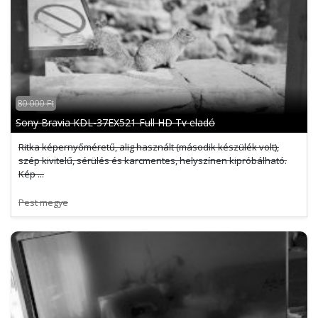
80 000 Ft
Sony Bravia KDL-37EX521 Full HD Tv eladó
Ritka képernyőméretű, alig használt (második készülék volt),
szép kivitelű, sérülés és karcmentes, helyszínen kipróbálható.
Kép ...
Pest megye