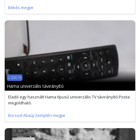
Békés megye
2 000 Ft
Hama univerzális távirányító
Eladó egy használt Hama típusú univerzális TV távirányító.Posta
megoldható.
Borsod-Abaúj-Zemplén megye