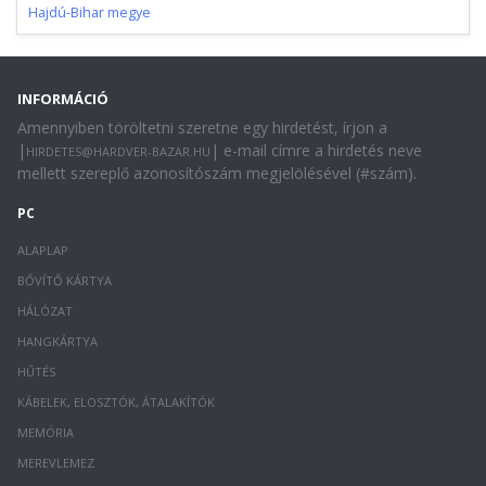
Hajdú-Bihar megye
INFORMÁCIÓ
Amennyiben töröltetni szeretne egy hirdetést, írjon a
|
| e-mail címre a hirdetés neve
HIRDETES@HARDVER-BAZAR.HU
mellett szereplő azonosítószám megjelölésével (#szám).
PC
ALAPLAP
BŐVÍTŐ KÁRTYA
HÁLÓZAT
HANGKÁRTYA
HŰTÉS
KÁBELEK, ELOSZTÓK, ÁTALAKÍTÓK
MEMÓRIA
MEREVLEMEZ