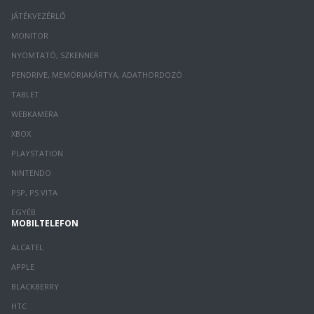
JÁTÉKVEZÉRLŐ
MONITOR
NYOMTATÓ, SZKENNER
PENDRIVE, MEMÓRIAKÁRTYA, ADATHORDOZÓ
TABLET
WEBKAMERA
XBOX
PLAYSTATION
NINTENDO
PSP, PS VITA
EGYÉB
MOBILTELEFON
ALCATEL
APPLE
BLACKBERRY
HTC