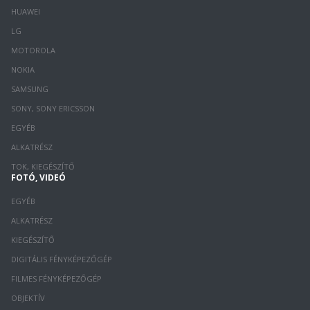
HUAWEI
LG
MOTOROLA
NOKIA
SAMSUNG
SONY, SONY ERICSSON
EGYÉB
ALKATRÉSZ
TOK, KIEGÉSZÍTŐ
FOTÓ, VIDEÓ
EGYÉB
ALKATRÉSZ
KIEGÉSZÍTŐ
DIGITÁLIS FÉNYKÉPEZŐGÉP
FILMES FÉNYKÉPEZŐGÉP
OBJEKTÍV