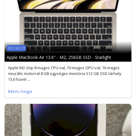
395 683 Ft
Apple MacBook Air 13.6" - M2, 256GB SSD - Starlight
Apple M2 chip 8 magos CPU-val, 10 magos GPU-val, 16 magos
neurális motorral 8 GB egységes memória 512 GB SSD tárhely
13,6 hüvel ...
Békés megye