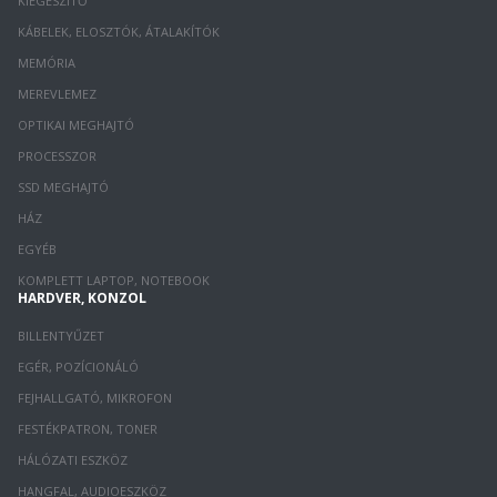
KIEGÉSZÍTŐ
KÁBELEK, ELOSZTÓK, ÁTALAKÍTÓK
MEMÓRIA
MEREVLEMEZ
OPTIKAI MEGHAJTÓ
PROCESSZOR
SSD MEGHAJTÓ
HÁZ
EGYÉB
KOMPLETT LAPTOP, NOTEBOOK
HARDVER, KONZOL
BILLENTYŰZET
EGÉR, POZÍCIONÁLÓ
FEJHALLGATÓ, MIKROFON
FESTÉKPATRON, TONER
HÁLÓZATI ESZKÖZ
HANGFAL, AUDIOESZKÖZ