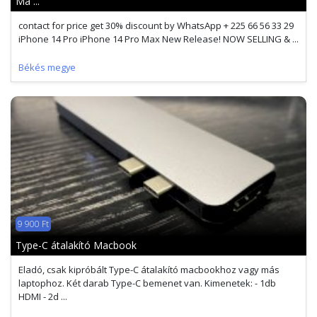
Ma ...
contact for price get 30% discount by WhatsApp + 225 66 56 33 29
iPhone 14 Pro iPhone 14 Pro Max New Release! NOW SELLING & ...
Békés megye
9 900 Ft
Type-C átalakító Macbook
Eladó, csak kipróbált Type-C átalakító macbookhoz vagy más
laptophoz. Két darab Type-C bemenet van. Kimenetek: - 1db
HDMI - 2d ...