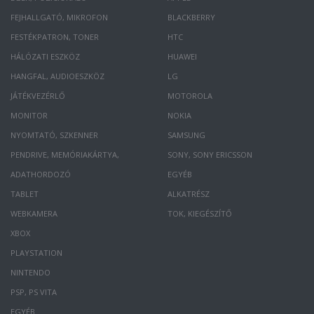
FEJHALLGATÓ, MIKROFON
BLACKBERRY
FESTÉKPATRON, TONER
HTC
HÁLÓZATI ESZKÖZ
HUAWEI
HANGFAL, AUDIOESZKÖZ
LG
JÁTÉKVEZÉRLŐ
MOTOROLA
MONITOR
NOKIA
NYOMTATÓ, SZKENNER
SAMSUNG
PENDRIVE, MEMÓRIAKÁRTYA,
SONY, SONY ERICSSON
ADATHORDOZÓ
EGYÉB
TABLET
ALKATRÉSZ
WEBKAMERA
TOK, KIEGÉSZÍTŐ
XBOX
PLAYSTATION
NINTENDO
PSP, PS VITA
EGYÉB