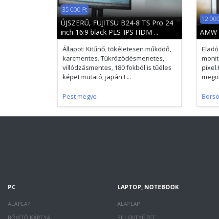
35 000 Ft
12 000
ÚJSZERŰ, FUJITSU B24-8 TS Pro 24
inch 16:9 black PLS-IPS HDM ...
AMW 
Állapot: Kitűnő, tökéletesen működő,
Eladó
karcmentes. Tükröződésmenetes,
monit
villódzásmentes, 180 fokból is tűéles
pixel
képet mutató, japán I ...
megol
Pest megye
Bors
PC
LAPTOP, NOTEBOOK
ALAPLAP
ALAPLAP
BŐVÍTŐ KÁRTYA
BILLENTYŰZET