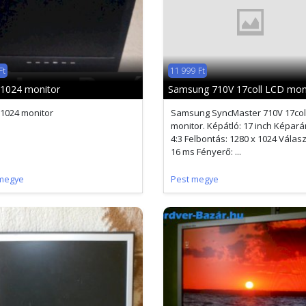
Ft
11 999 Ft
1024 monitor
Samsung 710V 17coll LCD mon
1024 monitor
Samsung SyncMaster 710V 17col
monitor. Képátló: 17 inch Képará
4:3 Felbontás: 1280 x 1024 Válasz
16 ms Fényerő: ...
megye
Pest megye