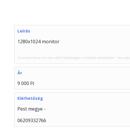
Leírás
1280x1024 monitor
A hardver-bazar.hu nem vállal felelősséget a hirdetés tartalmáért! - Ne utalj
Ár
9 000 Ft
Elérhetőség
Pest megye -
06209332766