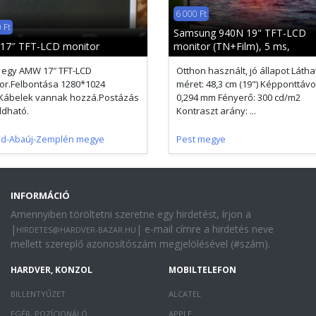
6 000 Ft
 Ft
Samsung 940N 19" TFT-LCD
17″ TFT-LCD monitor
monitor (TN+Film), 5 ms,
 egy AMW 17″ TFT-LCD
Otthon használt, jó állapot Látha
or.Felbontása 1280*1024
méret: 48,3 cm (19") Képponttávo
.Kábelek vannak hozzá.Postázás
0,294 mm Fényerő: 300 cd/m2
dható.
Kontraszt arány: ...
od-Abaúj-Zemplén megye
Pest megye
INFORMÁCIÓ
Amennyiben töröltetni szeretne egy hirdetést, írjon a
|
| e-mail címre a hirdetés neve
HIRDETES@HARDVER-BAZAR.HU
mellett szereplő azonosítószám megjelölésével (#szám).
HARDVER, KONZOL
MOBILTELEFON
BILLENTYŰZET
ALCATEL
EGÉR, POZÍCIONÁLÓ
APPLE