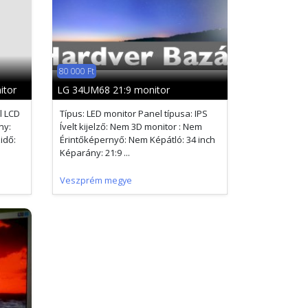
80 000 Ft
itor
LG 34UM68 21:9 monitor
l LCD
Típus: LED monitor Panel típusa: IPS
ny:
Ívelt kijelző: Nem 3D monitor : Nem
idő:
Érintőképernyő: Nem Képátló: 34 inch
Képarány: 21:9 ...
Veszprém megye