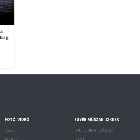
tó
lság:
FOTÓ, VIDEÓ
EGYÉB MŰSZAKI CIKKEK
EGYÉB
DVD, BLURAY LEJÁTSZÓ
ALKATRÉSZ
EGYÉB