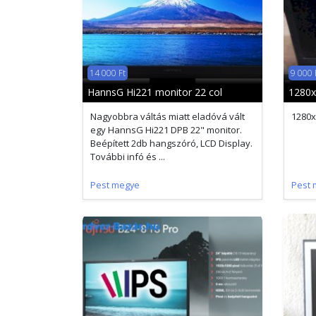
14 000 Ft
9 000 
HannsG Hi221 monitor 22 col
1280x
Nagyobbra váltás miatt eladóvá vált
1280x
egy HannsG Hi221 DPB 22" monitor.
Beépített 2db hangszóró, LCD Display.
További infó és ...
Pest megye
Pest 