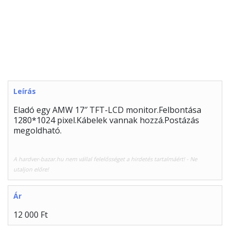
Leírás
Eladó egy AMW 17″ TFT-LCD monitor.Felbontása
1280*1024 pixel.Kábelek vannak hozzá.Postázás
megoldható.
A hardver-bazar.hu nem vállal felelősséget a hirdetés tartalmáért! - Ne
utaljon előre!
Ár
12 000 Ft