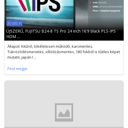
35 000 Ft
ÚJSZERŰ, FUJITSU B24-8 TS Pro 24 inch 16:9 black PLS-IPS
HDM ...
Állapot: Kitűnő, tökéletesen működő, karcmentes.
Tükröződésmenetes, villódzásmentes, 180 fokból is tűéles képet
mutató, japán I ...
Pest megye