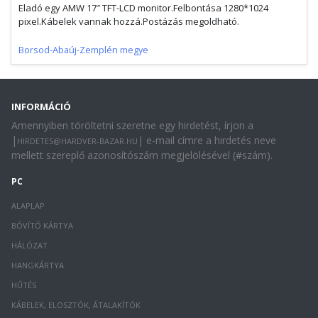
Eladó egy AMW 17″ TFT-LCD monitor.Felbontása 1280*1024
pixel.Kábelek vannak hozzá.Postázás megoldható.
Borsod-Abaúj-Zemplén megye
INFORMÁCIÓ
Amennyiben töröltetni szeretne egy hirdetést, írjon a
|
| e-mail címre a hirdetés neve
HIRDETES@HARDVER-BAZAR.HU
mellett szereplő azonosítószám megjelölésével (#szám).
PC
ALAPLAP
BŐVÍTŐ KÁRTYA
HÁLÓZAT
HANGKÁRTYA
HŰTÉS
KÁBELEK, ELOSZTÓK, ÁTALAKÍTÓK