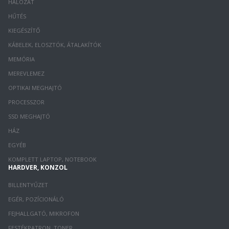
HÁLÓZAT
HŰTÉS
KIEGÉSZÍTŐ
KÁBELEK, ELOSZTÓK, ÁTALAKÍTÓK
MEMÓRIA
MEREVLEMEZ
OPTIKAI MEGHAJTÓ
PROCESSZOR
SSD MEGHAJTÓ
HÁZ
EGYÉB
KOMPLETT LAPTOP, NOTEBOOK
HARDVER, KONZOL
BILLENTYŰZET
EGÉR, POZÍCIONÁLÓ
FEJHALLGATÓ, MIKROFON
FESTÉKPATRON, TONER