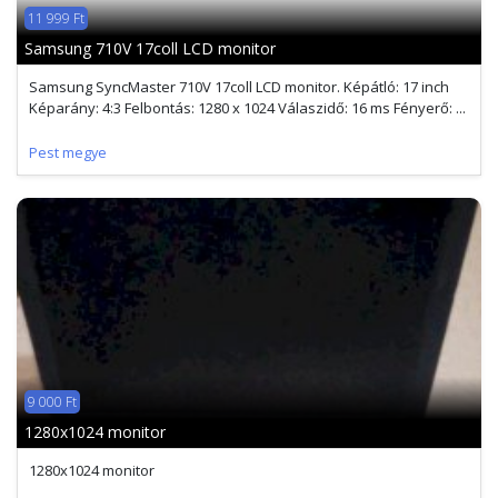
11 999 Ft
Samsung 710V 17coll LCD monitor
Samsung SyncMaster 710V 17coll LCD monitor. Képátló: 17 inch
Képarány: 4:3 Felbontás: 1280 x 1024 Válaszidő: 16 ms Fényerő: ...
Pest megye
9 000 Ft
1280x1024 monitor
1280x1024 monitor