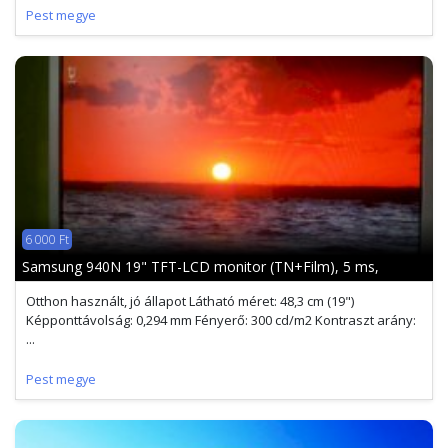
Pest megye
6 000 Ft
Samsung 940N 19" TFT-LCD monitor (TN+Film), 5 ms,
Otthon használt, jó állapot Látható méret: 48,3 cm (19")
Képponttávolság: 0,294 mm Fényerő: 300 cd/m2 Kontraszt arány:
...
Pest megye