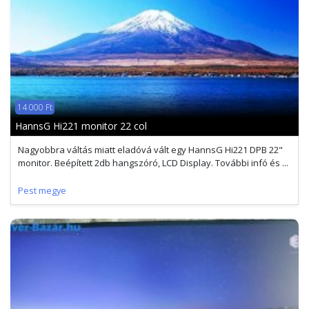
14 000 Ft
HannsG Hi221 monitor 22 col
Nagyobbra váltás miatt eladóvá vált egy HannsG Hi221 DPB 22"
monitor. Beépített 2db hangszóró, LCD Display. További infó és ...
Pest megye