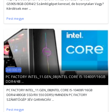
G5905/8GB-DDR4/2 Számítógépet keresel, de bizonytalan Vagy?
Kérdések mer ...
Pest megye
243 000 Ft
PC FACTORY INTEL_11.GEN_08(INTEL CORE I5-10400F/16GB
DDR4/48 ...
PC FACTORY INTEL_11.GEN_08(INTEL CORE I5-10400F/16GB
DDR4/480GB SSD/RX 550 DDR5) !!MINDEN PC FACTORY
SZÁMITÓGÉP 3ÉV GARANCIÁV ...
Pest megye