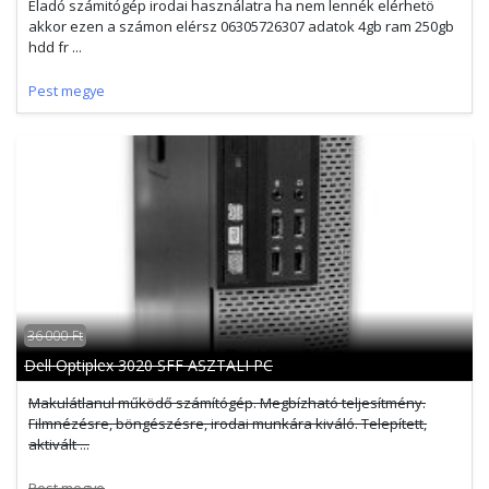
Eladó számitógép irodai használatra ha nem lennék elérhetö
akkor ezen a számon elérsz 06305726307 adatok 4gb ram 250gb
hdd fr ...
Pest megye
36 000 Ft
Dell Optiplex 3020 SFF ASZTALI PC
Makulátlanul működő számítógép. Megbízható teljesítmény.
Filmnézésre, böngészésre, irodai munkára kiváló. Telepített,
aktivált ...
Pest megye