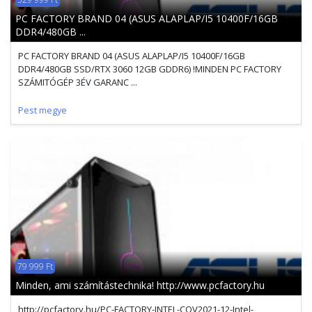
PC FACTORY BRAND 04 (ASUS ALAPLAP/I5 10400F/16GB
DDR4/480GB ...
PC FACTORY BRAND 04 (ASUS ALAPLAP/I5 10400F/16GB
DDR4/480GB SSD/RTX 3060 12GB GDDR6) !MINDEN PC FACTORY
SZÁMITÓGÉP 3ÉV GARANC ...
Pest megye
79 999 Ft
Minden, ami számítástechnika! http://www.pcfactory.hu
http://pcfactory.hu/PC-FACTORY-INTEL-COV2021-12-Intel-