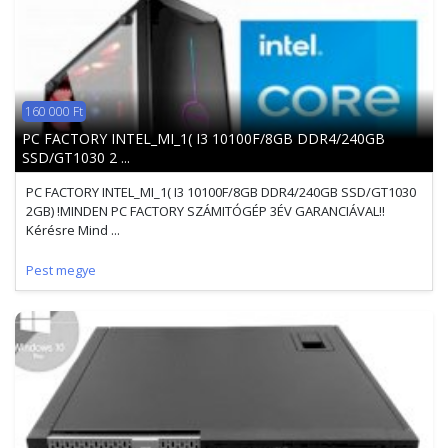
160 000 Ft
PC FACTORY INTEL_MI_1( I3 10100F/8GB DDR4/240GB
SSD/GT1030 2 ...
PC FACTORY INTEL_MI_1( I3 10100F/8GB DDR4/240GB SSD/GT1030
2GB) !MINDEN PC FACTORY SZÁMITÓGÉP 3ÉV GARANCIÁVAL!!
Kérésre Mind ...
Pest megye