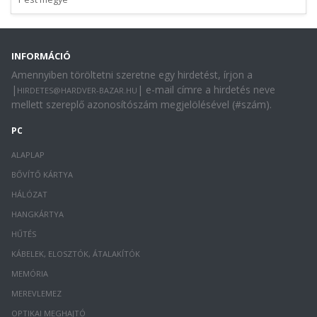
INFORMÁCIÓ
Amennyiben töröltetni szeretne egy hirdetést, írjon a
|
| e-mail címre a hirdetés neve
HIRDETES@HARDVER-BAZAR.HU
mellett szereplő azonosítószám megjelölésével (#szám).
PC
ALAPLAP
BŐVÍTŐ KÁRTYA
HÁLÓZAT
HANGKÁRTYA
HŰTÉS
KÁBELEK, ELOSZTÓK, ÁTALAKÍTÓK
MEMÓRIA
MEREVLEMEZ
OPTIKAI MEGHAJTÓ