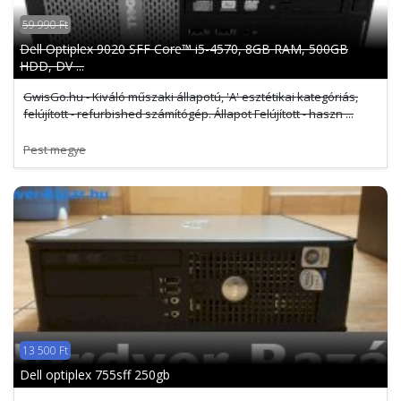
59 990 Ft
Dell Optiplex 9020 SFF Core™ i5-4570, 8GB RAM, 500GB
HDD, DV ...
GwisGo.hu - Kiváló műszaki állapotú, 'A' esztétikai kategóriás,
felújított - refurbished számítógép. Állapot Felújított - haszn ...
Pest megye
13 500 Ft
Dell optiplex 755sff 250gb