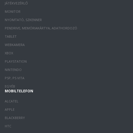
JÁTÉKVEZÉRLŐ
MONITOR
NYOMTATÓ, SZKENNER
PENDRIVE, MEMÓRIAKÁRTYA, ADATHORDOZÓ
TABLET
WEBKAMERA
XBOX
PLAYSTATION
NINTENDO
PSP, PS VITA
EGYÉB
MOBILTELEFON
ALCATEL
APPLE
BLACKBERRY
HTC