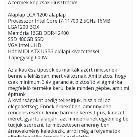
A termék kép csak illusztráció!
Alaplap LGA 1200 alaplap
Processzor Intel Core i7-11700 2,5GHz 16MB
LGA1200 BOX
Memória 16GB DDR4 2400
SSD 480GB SSD
VGA Intel UHD
Ház MIDI ATX USB3 előlapi kivezetéssel
Tápegység 600W
Az alkatrész típusok és márkák azért nincsenek
benne a leírásban, mert változnak. Ami biztos, hogy
csak minimum 3 év garanciát biztosító világmárka
megfelelő terméke kerül bele minden gépbe, amit mi
építünk.
A kívánságokat pedig teljesítjük, hisz a cél az
elégedettség. Ennek érdekében, amennyiben
rendelés esetén lenne bármire kérés típus, kinézet,
méret, gyártó alapján, azt mindenkinek egyénileg be
tudjuk szerezni, természetesen amennyiben
árnövekmény keletkezik, arról még a folyamatok