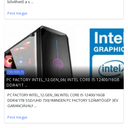
bővíthető a s ...
Pest megye
199 999 Ft
PC FACTORY INTEL_12.GEN_06( INTEL CORE I5-12400/16GB
DDR4/1T ...
PC FACTORY INTEL_12.GEN_06( INTEL CORE I5-12400/16GB
DDR4/1TB SSD/UHD 730) !!MINDEN PC FACTORY SZÁMITÓGÉP 3ÉV
GARANCIÁVAL!! ...
Pest megye