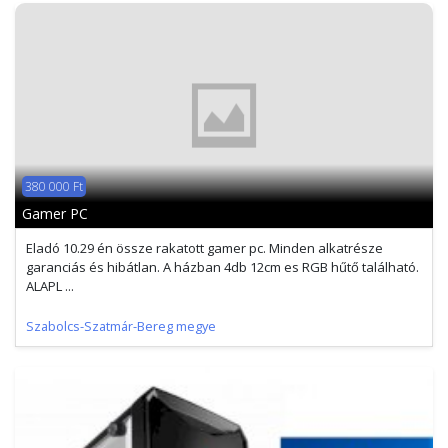
380 000 Ft
Gamer PC
Eladó 10.29 én össze rakatott gamer pc. Minden alkatrésze
garanciás és hibátlan. A házban 4db 12cm es RGB hűtő található.
ALAPL ...
Szabolcs-Szatmár-Bereg megye