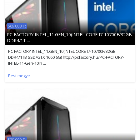
569 000 Ft
PC FACTORY INTEL_11.GEN_10(INTEL CORE I7-10700F/32GB
DDR4/1T ...
PC FACTORY INTEL_11.GEN_10(INTEL CORE I7-10700F/32GB
DDR4/1TB SSD/GTX 1660 6G) http://pcfactory.hu/PC-FACTORY-
INTEL-11-Gen-10In ...
Pest megye
529 999 Ft