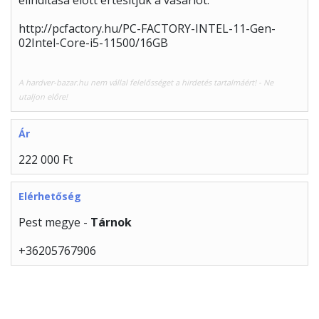
elindítása előtt értesítjük a vásárlót.
http://pcfactory.hu/PC-FACTORY-INTEL-11-Gen-
02Intel-Core-i5-11500/16GB
A hardver-bazar.hu nem vállal felelősséget a hirdetés tartalmáért! - Ne
utaljon előre!
Ár
222 000 Ft
Elérhetőség
Pest megye -
Tárnok
+36205767906