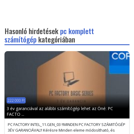
Hasonló hirdetések
pc komplett
számítógép
kategóriában
222 000 Ft
3 év garanciával az alábbi számítógép lehet az Öné: PC
FACTO ...
PC FACTORY INTEL_11.GEN_03 !!MINDEN PC FACTORY SZÁMITÓGÉP
3ÉV GARANCIÁVAL!! Kérésre Minden eleme módosítható, és