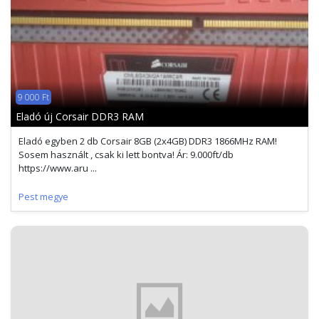
9 000 Ft
Eladó új Corsair DDR3 RAM
Eladó egyben 2 db Corsair 8GB (2x4GB) DDR3 1866MHz RAM!
Sosem használt , csak ki lett bontva! Ár: 9.000ft/db
https://www.aru ...
Pest megye