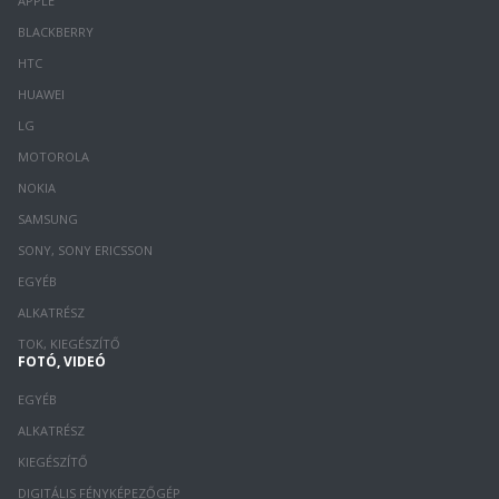
APPLE
BLACKBERRY
HTC
HUAWEI
LG
MOTOROLA
NOKIA
SAMSUNG
SONY, SONY ERICSSON
EGYÉB
ALKATRÉSZ
TOK, KIEGÉSZÍTŐ
FOTÓ, VIDEÓ
EGYÉB
ALKATRÉSZ
KIEGÉSZÍTŐ
DIGITÁLIS FÉNYKÉPEZŐGÉP