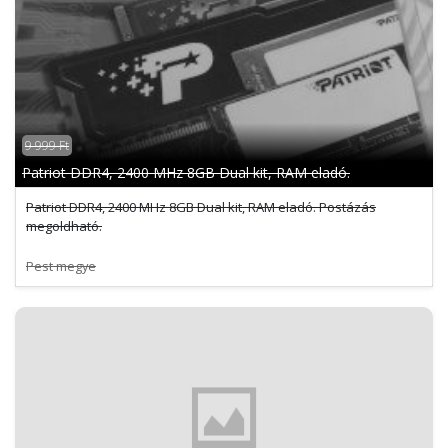
9 999 Ft
Patriot DDR4, 2400 MHz 8GB Dual kit, RAM eladó.
Patriot DDR4, 2400 MHz 8GB Dual kit, RAM eladó. Postázás
megoldható.
Pest megye