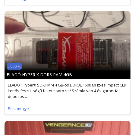
5 000 Ft
ELADÓ HYPER X DDR3 RAM 4GB
ELADÓ : HyperX SO-DIMM 4 GB-os DDR3L 1600 MHz-es Impact CL9
kettős feszültségű fekete sorozat! Számla van 4 év garancia
dobozos ...
Pest megye