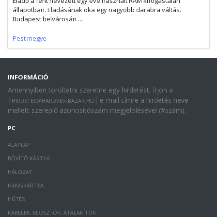
Eladó a fent nevezett egy éve használt RAM kifogástalan
állapotban. Eladásának oka egy nagyobb darabra váltás.
Budapest belvárosán ...
Pest megye
INFORMÁCIÓ
Amennyiben töröltetni szeretne egy hirdetést, írjon a
|
| e-mail címre a hirdetés neve
HIRDETES@HARDVER-BAZAR.HU
mellett szereplő azonosítószám megjelölésével (#szám).
PC
ALAPLAP
BŐVÍTŐ KÁRTYA
HÁLÓZAT
HANGKÁRTYA
HŰTÉS
KÁBELEK, ELOSZTÓK, ÁTALAKÍTÓK