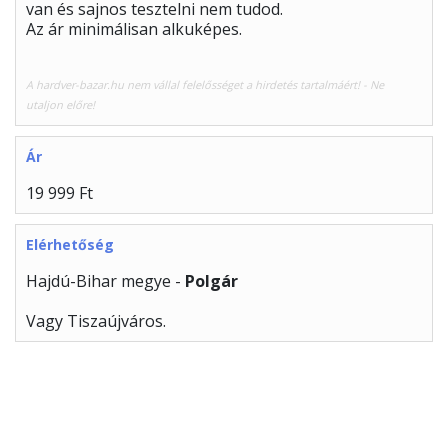
van és sajnos tesztelni nem tudod.
Az ár minimálisan alkuképes.
A hardver-bazar.hu nem vállal felelősséget a hirdetés tartalmáért! - Ne
utaljon előre!
Ár
19 999 Ft
Elérhetőség
Hajdú-Bihar megye -
Polgár
Vagy Tiszaújváros.