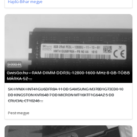
Hajdú-Bihar megye
9 990 Ft
GwisGo.hu - RAM DIMM DDR3L 12800 1600 MHz 8 GB TÖBB
MÁRKA SZ ...
SK HYNIX HNT41GU6DFR8A 11 DB SAMSUNG M378B1G73EB0 10
DB KINGSTON KVR648 7 DB MICRON MT16KTF1G64AZ 5 DB
CRUCIAL CT10246 ...
Pest megye