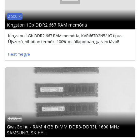
2 500 Ft
Kingston 1Gb DDR2 667 RAM memória
Kingston 1Gb DDR2 667 RAM memória, KVR667D2N5/1G típus.
Újszerű, hibátlan termék, 100%-os állapotban, garanciával!
Pest megye
4 900 Ft
GwisGo.hu - RAM 4 GB DIMM DDR3-DDR3L 1600 MHz
SAMSUNG, SK HY ...