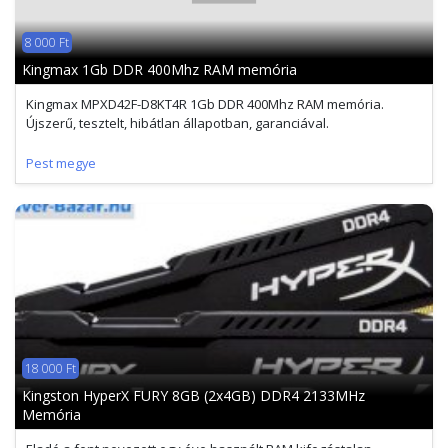
8 000 Ft
Kingmax 1Gb DDR 400Mhz RAM memória
Kingmax MPXD42F-D8KT4R 1Gb DDR 400Mhz RAM memória.
Újszerű, tesztelt, hibátlan állapotban, garanciával.
Pest megye
18 000 Ft
Kingston HyperX FURY 8GB (2x4GB) DDR4 2133MHz
Memória