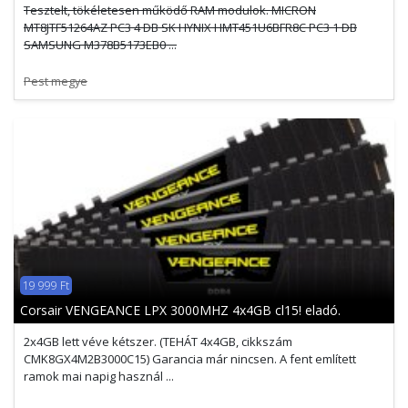
Tesztelt, tökéletesen működő RAM modulok. MICRON
MT8JTF51264AZ PC3 4 DB SK HYNIX HMT451U6BFR8C PC3 1 DB
SAMSUNG M378B5173EB0 ...
Pest megye
19 999 Ft
Corsair VENGEANCE LPX 3000MHZ 4x4GB cl15! eladó.
2x4GB lett véve kétszer. (TEHÁT 4x4GB, cikkszám
CMK8GX4M2B3000C15) Garancia már nincsen. A fent említett
ramok mai napig használ ...