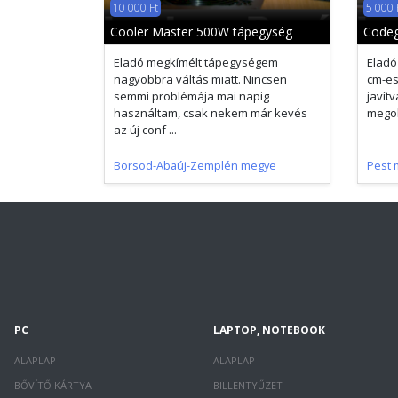
10 000 Ft
5 000 
Cooler Master 500W tápegység
Codeg
Eladó megkímélt tápegységem
Eladó
nagyobbra váltás miatt. Nincsen
cm-es
semmi problémája mai napig
javít
használtam, csak nekem már kevés
megol
az új conf ...
Borsod-Abaúj-Zemplén megye
Pest 
PC
LAPTOP, NOTEBOOK
ALAPLAP
ALAPLAP
BŐVÍTŐ KÁRTYA
BILLENTYŰZET