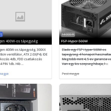
Ft
14 000 Ft
en 400W-os tápegység
FSP Hyper 500W
en 400W-os tápegység, 300XX
Elado egy FSP Hyper 500W-os
 8cm ventillátor, ATX 2.03(P4). IDE
tapegyseg. 4 honapot hasznalta
akozás 4db, FDD csatlakozás
Meg tobb mint 4, 5 ev garancia va
4 PIN 1db. Hib ...
Van egy kis szepseg hibaja, l ...
megye
Pest megye