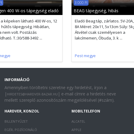
Ft
3 000 Ft
en 400 W-os tápegység eladó
BEAG tápegység, hibás
 a képeken látható 400 W-os, 12
Eladó Beag táp, zárlatos. 5V-20A,
 hűtős tápegység. Hibátlan,
8A Méret: 20x11, 5x13cm Súly: 5k
va nem volt. Postázás
Átvétel csak személyesen a
dható. T.:30/588-3492 ...
lakcímemen, Óbuda, 3. k ...
megye
Pest megye
INFORMÁCIÓ
Amennyiben töröltetni szeretne egy hirdetést, írjon a
|
| e-mail címre a hirdetés neve
HIRDETES@HARDVER-BAZAR.HU
mellett szereplő azonosítószám megjelölésével (#szám).
HARDVER, KONZOL
MOBILTELEFON
BILLENTYŰZET
ALCATEL
EGÉR, POZÍCIONÁLÓ
APPLE