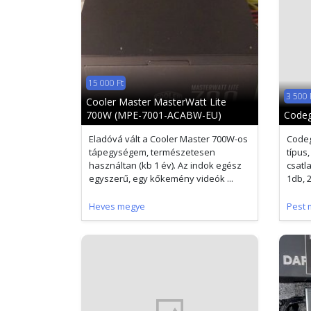
15 000 Ft
3 500 
Cooler Master MasterWatt Lite
700W (MPE-7001-ACABW-EU)
Codeg
Eladóvá vált a Cooler Master 700W-os
Codeg
tápegységem, természetesen
típus,
használtan (kb 1 év). Az indok egész
csatl
egyszerű, egy kőkemény videók ...
1db, 2
Heves megye
Pest 