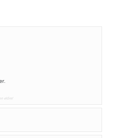
er.
on előre!