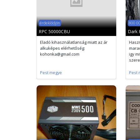
érdeklődjön
800 00
RPC 50000CBU
Dark 
Eladó kihasználatlanság miatt az ár
Haszn
alkuképes elérhetőség:
marad
kohonka@gmail.com
igy m
szere
Pest megye
Pest 