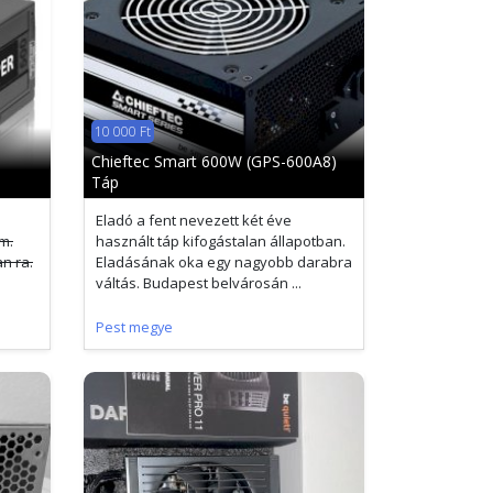
10 000 Ft
Chieftec Smart 600W (GPS-600A8)
Táp
Eladó a fent nevezett két éve
m.
használt táp kifogástalan állapotban.
n ra.
Eladásának oka egy nagyobb darabra
váltás. Budapest belvárosán ...
Pest megye