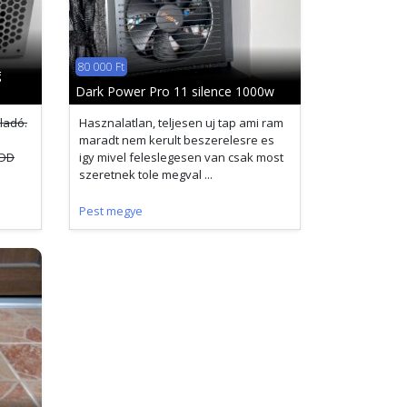
80 000 Ft
g
Dark Power Pro 11 silence 1000w
ladó.
Hasznalatlan, teljesen uj tap ami ram
maradt nem kerult beszerelesre es
FDD
igy mivel feleslegesen van csak most
szeretnek tole megval ...
Pest megye