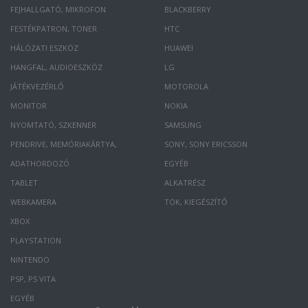
FEJHALLGATÓ, MIKROFON
BLACKBERRY
FESTÉKPATRON, TONER
HTC
HÁLÓZATI ESZKÖZ
HUAWEI
HANGFAL, AUDIOESZKÖZ
LG
JÁTÉKVEZÉRLŐ
MOTOROLA
MONITOR
NOKIA
NYOMTATÓ, SZKENNER
SAMSUNG
PENDRIVE, MEMÓRIAKÁRTYA,
SONY, SONY ERICSSON
ADATHORDOZÓ
EGYÉB
TABLET
ALKATRÉSZ
WEBKAMERA
TOK, KIEGÉSZÍTŐ
XBOX
PLAYSTATION
NINTENDO
PSP, PS VITA
EGYÉB