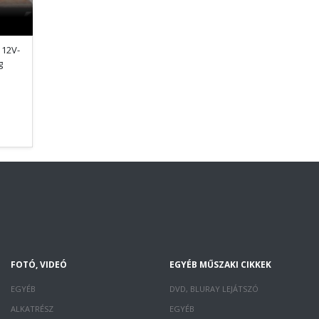
 12V-
g
FOTÓ, VIDEÓ
EGYÉB MŰSZAKI CIKKEK
EGYÉB
DVD, BLURAY LEJÁTSZÓ
ALKATRÉSZ
EGYÉB