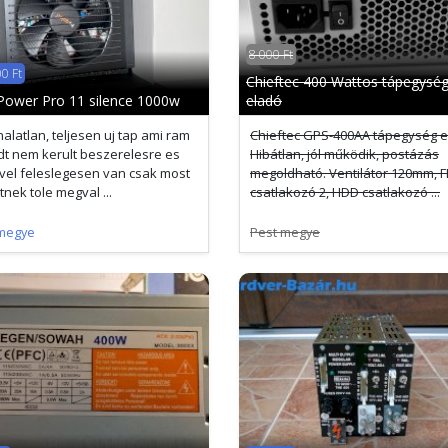
8 000 Ft
0 Ft
Chieftec 400 Wattos tápegysé
Power Pro 11 silence 1000w
eladó
alatlan, teljesen uj tap ami ram
Chieftec GPS-400AA tápegység e
t nem kerult beszerelesre es
Hibátlan, jól működik, postázás
ivel feleslegesen van csak most
megoldható. Ventilátor 120mm, 
tnek tole megval ...
csatlakozó 2, HDD csatlakozó ...
megye
Pest megye