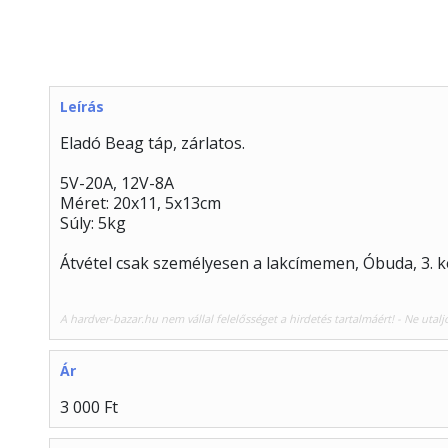
Leírás
Eladó Beag táp, zárlatos.
5V-20A, 12V-8A
Méret: 20x11, 5x13cm
Súly: 5kg
Átvétel csak személyesen a lakcímemen, Óbuda, 3. k
A hardver-bazar.hu nem vállal felelősséget a hirdetés tartalmáért! - Ne utalj
Ár
3 000 Ft