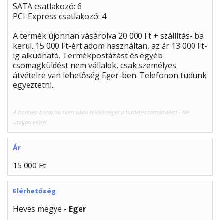
SATA csatlakozó: 6
PCI-Express csatlakozó: 4
A termék újonnan vásárolva 20 000 Ft + szállítás- ba
kerül. 15 000 Ft-ért adom használtan, az ár 13 000 Ft-
ig alkudható. Termékpostázást és egyéb
csomagküldést nem vállalok, csak személyes
átvételre van lehetőség Eger-ben. Telefonon tudunk
egyeztetni.
A hardver-bazar.hu nem vállal felelősséget a hirdetés tartalmáért! - Ne
utaljon előre!
Ár
15 000 Ft
Elérhetőség
Heves megye -
Eger