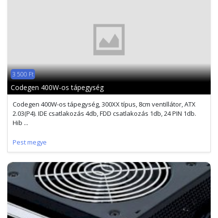
3 500 Ft
Codegen 400W-os tápegység
Codegen 400W-os tápegység, 300XX típus, 8cm ventillátor, ATX
2.03(P4). IDE csatlakozás 4db, FDD csatlakozás 1db, 24 PIN 1db.
Hib ...
Pest megye