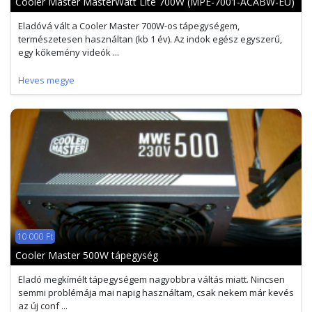
Cooler Master MasterWatt Lite 700W (MPE-7001-ACABW-EU)
Eladóvá vált a Cooler Master 700W-os tápegységem,
természetesen használtan (kb 1 év). Az indok egész egyszerű,
egy kőkemény videók ...
Heves megye
10 000 Ft
Cooler Master 500W tápegység
Eladó megkímélt tápegységem nagyobbra váltás miatt. Nincsen
semmi problémája mai napig használtam, csak nekem már kevés
az új conf ...