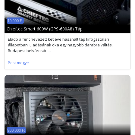
10 000 Ft
Chieftec Smart 600W (GPS-600A8) Táp
Eladó a fent nevezett két éve használt táp kifogástalan
állapotban. Eladásának oka egy nagyobb darabra váltás.
Budapest belvárosán ...
Pest megye
800 000 Ft