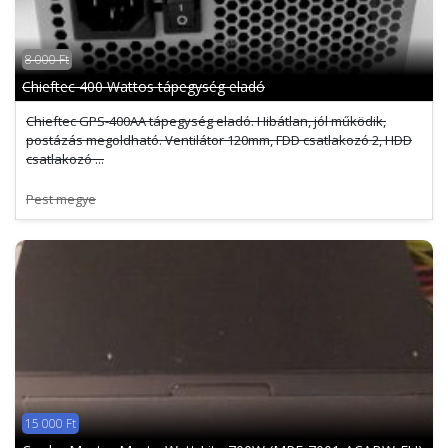
8 000 Ft
Chieftec 400 Wattos tápegység eladó
Chieftec GPS-400AA tápegység eladó. Hibátlan, jól működik,
postázás megoldható. Ventilátor 120mm, FDD csatlakozó 2, HDD
csatlakozó ...
Pest megye
15 000 Ft