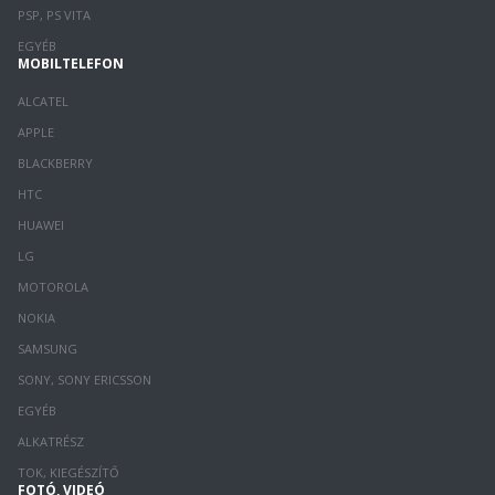
PSP, PS VITA
EGYÉB
MOBILTELEFON
ALCATEL
APPLE
BLACKBERRY
HTC
HUAWEI
LG
MOTOROLA
NOKIA
SAMSUNG
SONY, SONY ERICSSON
EGYÉB
ALKATRÉSZ
TOK, KIEGÉSZÍTŐ
FOTÓ, VIDEÓ