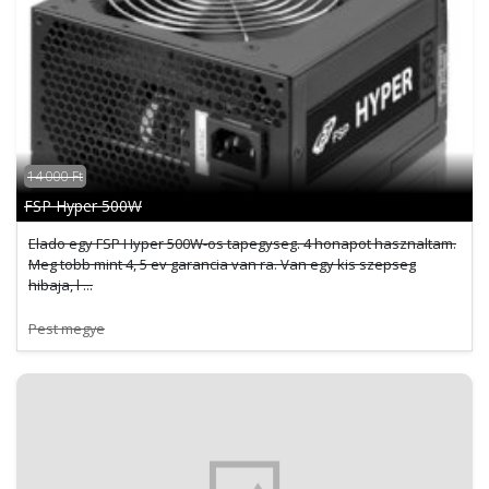
14 000 Ft
FSP Hyper 500W
Elado egy FSP Hyper 500W-os tapegyseg. 4 honapot hasznaltam.
Meg tobb mint 4, 5 ev garancia van ra. Van egy kis szepseg
hibaja, l ...
Pest megye