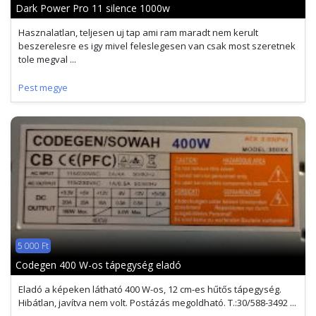
Dark Power Pro 11 silence 1000w
Hasznalatlan, teljesen uj tap ami ram maradt nem kerult
beszerelesre es igy mivel feleslegesen van csak most szeretnek
tole megval ...
Pest megye
5 000 Ft
Codegen 400 W-os tápegység eladó
Eladó a képeken látható 400 W-os, 12 cm-es hűtős tápegység.
Hibátlan, javítva nem volt. Postázás megoldható. T.:30/588-3492 ...