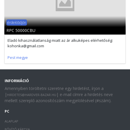
érdeklődjön
RPC 50000CBU
Eladó kihasználatlanság miatt az ár alkuképes elérhetőség:
kohonka@gmail.com
Pest megye
INFORMÁCIÓ
Amennyiben töröltetni szeretne egy hirdetést, írjon a
|
| e-mail címre a hirdetés neve
HIRDETES@HARDVER-BAZAR.HU
mellett szereplő azonosítószám megjelölésével (#szám).
PC
ALAPLAP
BŐVÍTŐ KÁRTYA