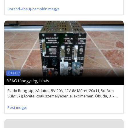
Borsod-Abaúj-Zemplén megye
3 000 Ft
BEAG tápegység, hibás
Eladó Beag táp, zárlatos. 5V-20A, 12V-8A Méret: 20x11, 5x13cm
Súly: 5kg Átvétel csak személyesen a lakcímemen, Óbuda, 3. k ...
Pest megye