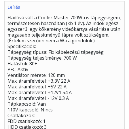
Leírás
Eladóvá vált a Cooler Master 700W-os tápegységem,
természetesen használtan (kb 1 év). Az indok egész
egyszerű, egy kőkemény videókártya vásárlása után
magasabb teljesítményű tápra volt szükségem.
(Értelem szerűen nem a W-ra gondolok.)
Specifikációk: -------------------------
Tápegység típusa: Fix kábelezésű tápegység
Tápegység teljesítménye: 700 W
Hatásfok: 80+
PFC: Aktív
Ventilátor mérete: 120 mm
Max. áramfelvétel: +3,3V 22 A
Max. áramfelvétel: +5V 22 A
Max. áramfelvétel: +12V1 54 A
Max. áramfelvétel: -12V 0.3 A
Tápkapcsoló: Van
110V kapcsoló: Nincs
Csatlakozók:----------------------------
FDD csatlakozó: 1
HDD csatlakozó: 3