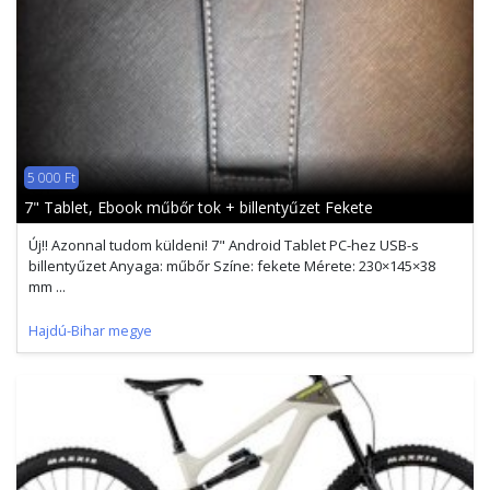
5 000 Ft
7" Tablet, Ebook műbőr tok + billentyűzet Fekete
Új!! Azonnal tudom küldeni! 7" Android Tablet PC-hez USB-s
billentyűzet Anyaga: műbőr Színe: fekete Mérete: 230×145×38
mm ...
Hajdú-Bihar megye