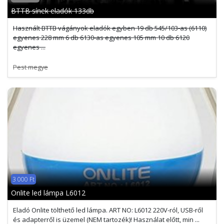
BTTB sínek eladók 133db
Használt BTTB vágányok eladók egyben 19 db 545/103-as (6110)
egyenes 228 mm 6 db 6130-as egyenes 105 mm 10 db 6120
egyenes ...
Pest megye
3 000 Ft
Onlite led lámpa L6012
Eladó Onlite tölthető led lámpa. ART NO: L6012 220V-ról, USB-ről
és adapterről is üzemel (NEM tartozék)! Használat előtt, min ...