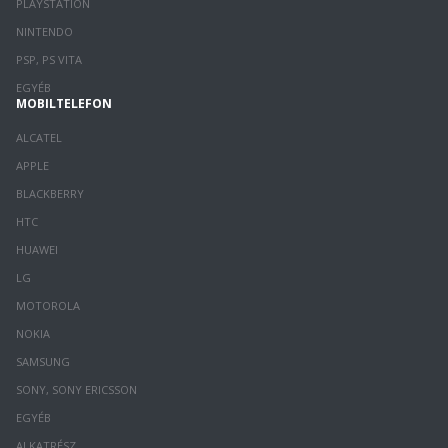
PLAYSTATION
NINTENDO
PSP, PS VITA
EGYÉB
MOBILTELEFON
ALCATEL
APPLE
BLACKBERRY
HTC
HUAWEI
LG
MOTOROLA
NOKIA
SAMSUNG
SONY, SONY ERICSSON
EGYÉB
ALKATRÉSZ