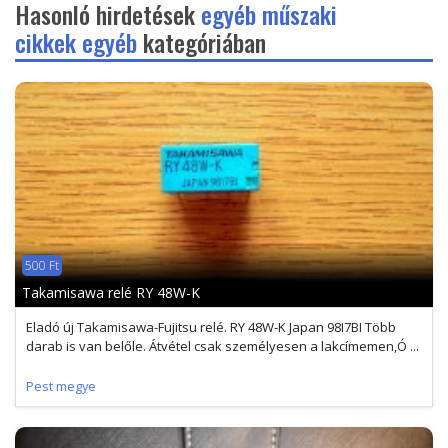
Hasonló hirdetések
egyéb műszaki
cikkek egyéb
kategóriában
500 Ft
Takamisawa relé RY 48W-K
Eladó új Takamisawa-Fujitsu relé. RY 48W-K Japan 98I7BI Több
darab is van belőle. Átvétel csak személyesen a lakcímemen,Ó ...
Pest megye