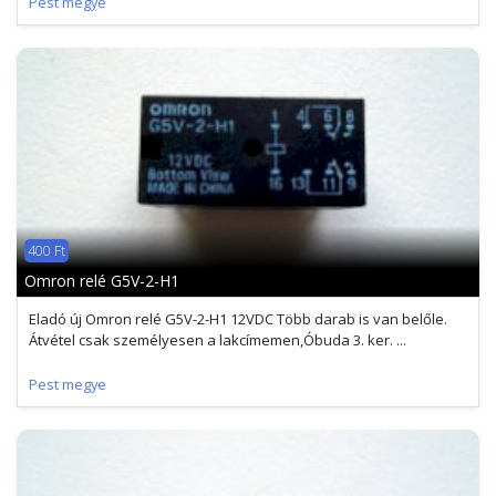
Pest megye
400 Ft
Omron relé G5V-2-H1
Eladó új Omron relé G5V-2-H1 12VDC Több darab is van belőle.
Átvétel csak személyesen a lakcímemen,Óbuda 3. ker. ...
Pest megye