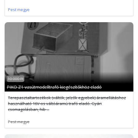
Pest megye
10 000 Ft
PIKO Z1 vasútmodelltrafó kiegészítőkhöz eladó
Terepasztaltartozékok (váltók, jelzők egyebek) áramellátáshoz
használható 16V-os váltóáramú trafó eladó. Gyári
csomagolásban, hib ...
Pest megye