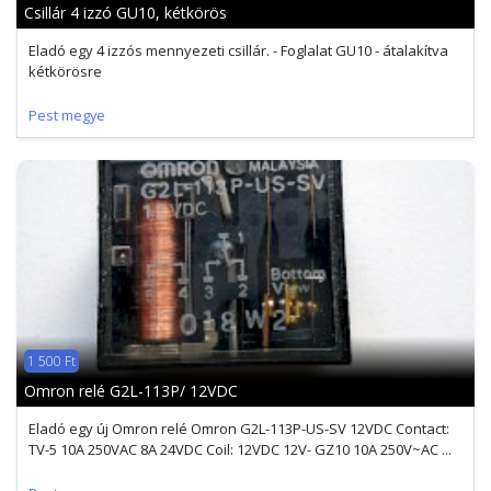
Csillár 4 izzó GU10, kétkörös
Eladó egy 4 izzós mennyezeti csillár. - Foglalat GU10 - átalakítva
kétkörösre
Pest megye
1 500 Ft
Omron relé G2L-113P/ 12VDC
Eladó egy új Omron relé Omron G2L-113P-US-SV 12VDC Contact:
TV-5 10A 250VAC 8A 24VDC Coil: 12VDC 12V- GZ10 10A 250V~AC ...