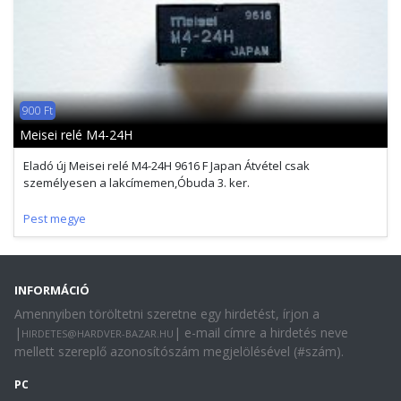
900 Ft
Meisei relé M4-24H
Eladó új Meisei relé M4-24H 9616 F Japan Átvétel csak
személyesen a lakcímemen,Óbuda 3. ker.
Pest megye
INFORMÁCIÓ
Amennyiben töröltetni szeretne egy hirdetést, írjon a
|
| e-mail címre a hirdetés neve
HIRDETES@HARDVER-BAZAR.HU
mellett szereplő azonosítószám megjelölésével (#szám).
PC