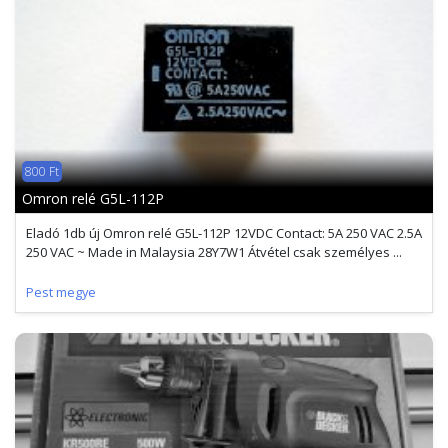
800 Ft
Omron relé G5L-112P
Eladó 1db új Omron relé G5L-112P 12VDC Contact: 5A 250 VAC 2.5A
250 VAC ~ Made in Malaysia 28Y7W1 Átvétel csak személyes ...
Pest megye