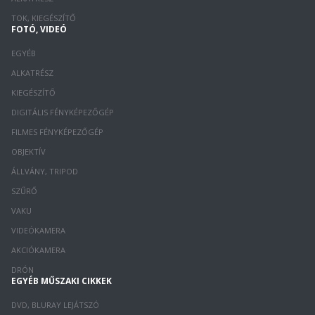
TOK, KIEGÉSZÍTŐ
FOTÓ, VIDEÓ
EGYÉB
ALKATRÉSZ
KIEGÉSZÍTŐ
DIGITÁLIS FÉNYKÉPEZŐGÉP
FILMES FÉNYKÉPEZŐGÉP
OBJEKTÍV
ÁLLVÁNY, TRIPOD
SZŰRŐ
VAKU
VIDEÓKAMERA
AKCIÓKAMERA
DRÓN
EGYÉB MŰSZAKI CIKKEK
DVD, BLURAY LEJÁTSZÓ