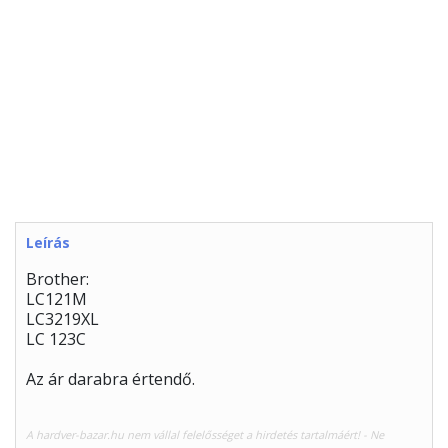
Leírás
Brother:
LC121M
LC3219XL
LC 123C
Az ár darabra értendő.
A hardver-bazar.hu nem vállal felelősséget a hirdetés tartalmáért! - Ne