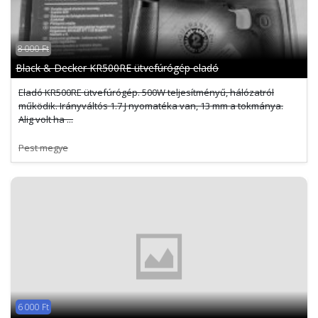
8 000 Ft
Black & Decker KR500RE ütvefúrógép eladó
Eladó KR500RE ütvefúrógép. 500W teljesítményű, hálózatról
működik. Irányváltós 1.7 J nyomatéka van, 13 mm a tokmánya.
Alig volt ha ...
Pest megye
6 000 Ft