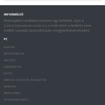
INFORMÁCIÓ
Amennyiben töröltetni szeretne egy hirdetést, írjon a
|
| e-mail címre a hirdetés neve
HIRDETES@HARDVER-BAZAR.HU
mellett szereplő azonosítószám megjelölésével (#szám).
PC
ALAPLAP
BŐVÍTŐ KÁRTYA
HÁLÓZAT
HANGKÁRTYA
HŰTÉS
KÁBELEK, ELOSZTÓK, ÁTALAKÍTÓK
MEMÓRIA
MEREVLEMEZ
OPTIKAI MEGHAJTÓ