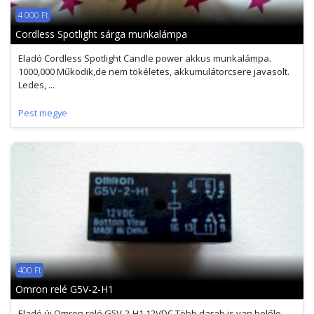
4 000 Ft
Cordless Spotlight sárga munkalámpa
Eladó Cordless Spotlight Candle power akkus munkalámpa.
1000,000 Működik,de nem tökéletes, akkumulátorcsere javasolt.
Ledes, ...
Pest megye
400 Ft
Omron relé G5V-2-H1
Eladó új Omron relé G5V-2-H1 12VDC Több darab is van belőle.