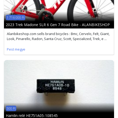
1 716 000 Ft
2023 Trek Madone SLR 6 Gen 7 Road Bike - ALANBIKESHOP
Alanbikeshop.com sells brand bicycles : Bmc, Cervelo, Felt, Giant,
Look, Pinarello, Radon, Santa Cruz, Scott, Specialized, Trek, e ...
Pest megye
500 Ft
Hamlin relé HE751A05-108545