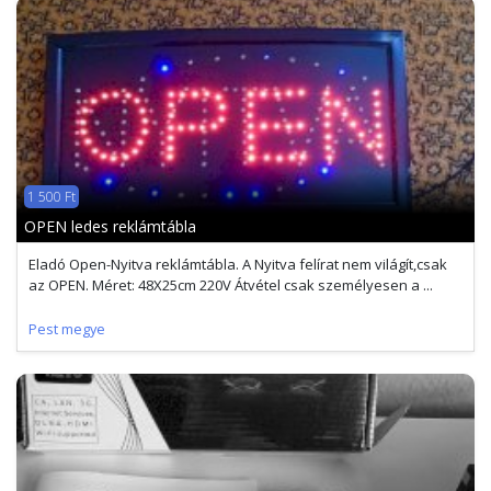
1 500 Ft
OPEN ledes reklámtábla
Eladó Open-Nyitva reklámtábla. A Nyitva felírat nem világít,csak
az OPEN. Méret: 48X25cm 220V Átvétel csak személyesen a ...
Pest megye