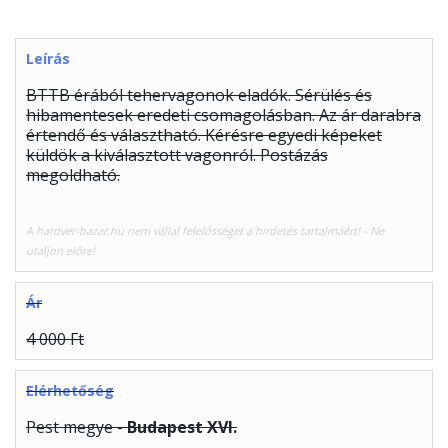
Leírás
BTTB érából tehervagonok eladók. Sérülés és
hibamentesek eredeti csomagolásban. Az ár darabra
értendő és választható. Kérésre egyedi képeket
küldök a kiválasztott vagonról. Postázás
megoldható.
A hardver-bazar.hu nem vállal felelősséget a hirdetés tartalmáért! - Ne
utaljon előre!
Ár
4 000 Ft
Elérhetőség
Pest megye -
Budapest XVI.