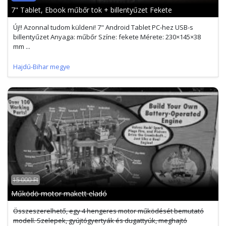
7" Tablet, Ebook műbőr tok + billentyűzet Fekete
Új!! Azonnal tudom küldeni! 7" Android Tablet PC-hez USB-s
billentyűzet Anyaga: műbőr Színe: fekete Mérete: 230×145×38
mm ...
Hajdú-Bihar megye
15 000 Ft
Működö motor makett eladó
Összeszerelhető, egy 4 hengeres motor működését bemutató
modell. Szelepek, gyújtógyertyák és dugattyúk, meghajtó