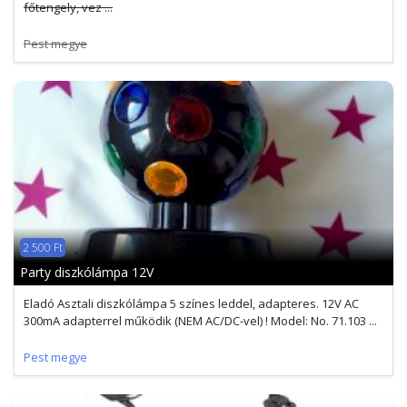
főtengely, vez ...
Pest megye
2 500 Ft
Party diszkólámpa 12V
Eladó Asztali diszkólámpa 5 színes leddel, adapteres. 12V AC
300mA adapterrel működik (NEM AC/DC-vel) ! Model: No. 71.103 ...
Pest megye