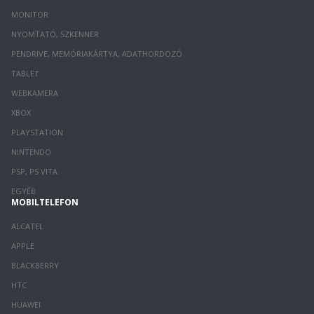
MONITOR
NYOMTATÓ, SZKENNER
PENDRIVE, MEMÓRIAKÁRTYA, ADATHORDOZÓ
TABLET
WEBKAMERA
XBOX
PLAYSTATION
NINTENDO
PSP, PS VITA
EGYÉB
MOBILTELEFON
ALCATEL
APPLE
BLACKBERRY
HTC
HUAWEI