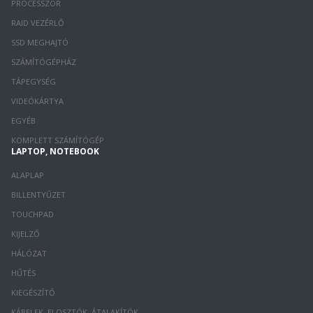
PROCESSZOR
RAID VEZÉRLŐ
SSD MEGHAJTÓ
SZÁMÍTÓGÉPHÁZ
TÁPEGYSÉG
VIDEÓKÁRTYA
EGYÉB
KOMPLETT SZÁMÍTÓGÉP
LAPTOP, NOTEBOOK
ALAPLAP
BILLENTYŰZET
TOUCHPAD
KIJELZŐ
HÁLÓZAT
HŰTÉS
KIEGÉSZÍTŐ
KÁBELEK, ELOSZTÓK, ÁTALAKÍTÓK