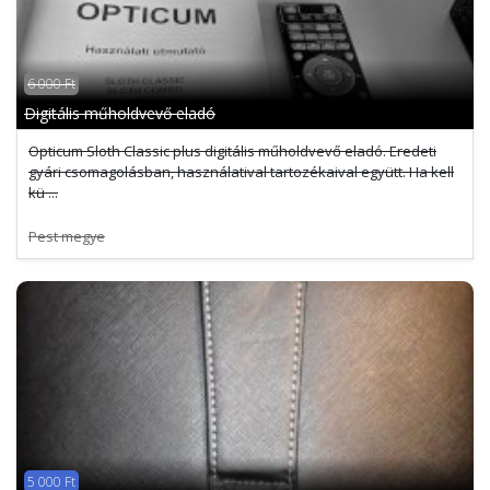
6 000 Ft
Digitális műholdvevő eladó
Opticum Sloth Classic plus digitális műholdvevő eladó. Eredeti
gyári csomagolásban, használatival tartozékaival együtt. Ha kell
kü ...
Pest megye
5 000 Ft