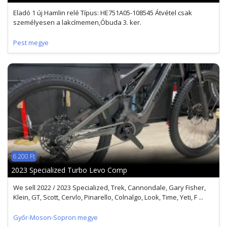
Eladó 1 új Hamlin relé Típus: HE751A05-108545 Átvétel csak
személyesen a lakcímemen,Óbuda 3. ker.
Pest megye
6 200 Ft
2023 Specialized Turbo Levo Comp
We sell 2022 / 2023 Specialized, Trek, Cannondale, Gary Fisher,
Klein, GT, Scott, Cervlo, Pinarello, Colnalgo, Look, Time, Yeti, F ...
Győr-Moson-Sopron megye