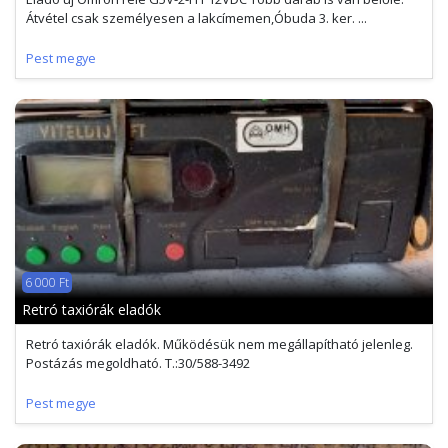
Átvétel csak személyesen a lakcímemen,Óbuda 3. ker. ...
Pest megye
6 000 Ft
Retró taxiórák eladók
Retró taxiórák eladók. Működésük nem megállapítható jelenleg.
Postázás megoldható. T.:30/588-3492
Pest megye