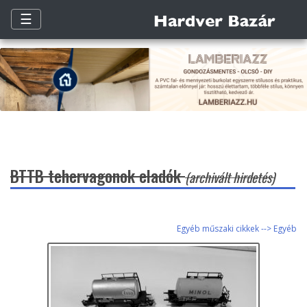
☰
BTTB tehervagonok eladók
(archivált hirdetés)
Egyéb műszaki cikkek --> Egyéb