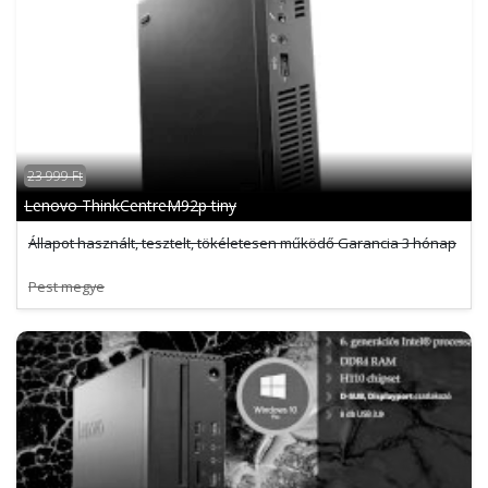
23 999 Ft
Lenovo ThinkCentreM92p tiny
Állapot használt, tesztelt, tökéletesen működő Garancia 3 hónap
Pest megye