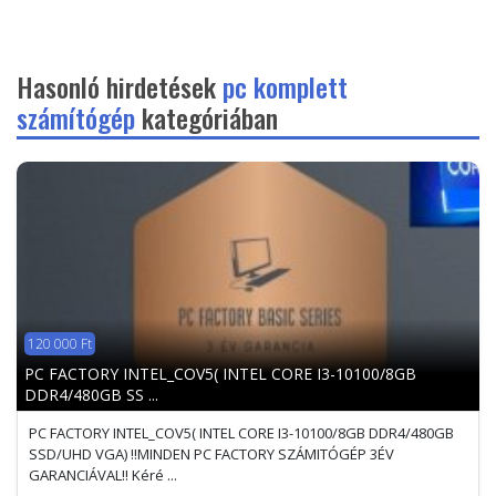
Hasonló hirdetések
pc komplett
számítógép
kategóriában
120 000 Ft
PC FACTORY INTEL_COV5( INTEL CORE I3-10100/8GB
DDR4/480GB SS ...
PC FACTORY INTEL_COV5( INTEL CORE I3-10100/8GB DDR4/480GB
SSD/UHD VGA) !!MINDEN PC FACTORY SZÁMITÓGÉP 3ÉV
GARANCIÁVAL!! Kéré ...