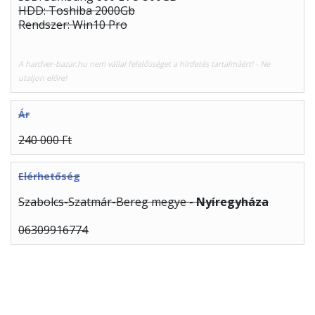
HDD: Toshiba 2000Gb
Rendszer: Win10 Pro
A hardver-bazar.hu nem vállal felelősséget a hirdetés tartalmáért! - Ne
utaljon előre!
Ár
240 000 Ft
Elérhetőség
Szabolcs-Szatmár-Bereg megye -
Nyíregyháza
06309916774