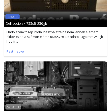
13 500 Ft
Dell optiplex 755sff 250gb
Eladó számitógép irodai használatra ha nem lennék elérhetö
akkor ezen a számon elérsz 06305726307 adatok 4gb ram 250gb
hdd fr ...
Pest megye
240 000 Ft