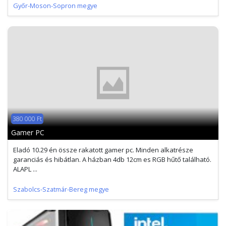
Győr-Moson-Sopron megye
380 000 Ft
Gamer PC
Eladó 10.29 én össze rakatott gamer pc. Minden alkatrésze
garanciás és hibátlan. A házban 4db 12cm es RGB hűtő található.
ALAPL ...
Szabolcs-Szatmár-Bereg megye