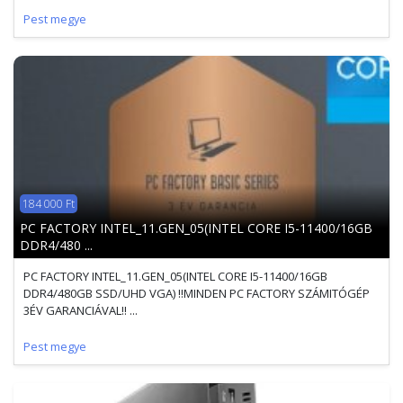
Pest megye
184 000 Ft
PC FACTORY INTEL_11.GEN_05(INTEL CORE I5-11400/16GB
DDR4/480 ...
PC FACTORY INTEL_11.GEN_05(INTEL CORE I5-11400/16GB
DDR4/480GB SSD/UHD VGA) !!MINDEN PC FACTORY SZÁMITÓGÉP
3ÉV GARANCIÁVAL!! ...
Pest megye