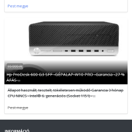
Pest megye
19 999 Ft
Hp ProDesk 600 G3 SFF -GÉPALAP-W10 PRO -Garancia -27 %
ÁFÁS ...
Állapot használt, tesztelt, tökéletesen működő Garancia 3 hónap
CPU NINCS - Intel® 6. generációs (Socket 1151) - ...
Pest megye
INFORMÁCIÓ