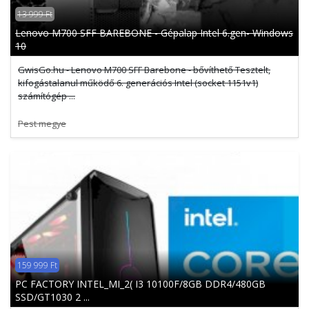
13 999 Ft
Lenovo M700 SFF BAREBONE - Gépalap Intel 6.gen- Windows
10
GwisGo.hu - Lenovo M700 SFF Barebone - bővíthető Tesztelt,
kifogástalanul működő 6. generációs Intel (socket 1151v1)
számítógép ...
Pest megye
159 999 Ft
PC FACTORY INTEL_MI_2( I3 10100F/8GB DDR4/480GB
SSD/GT1030 2 ...