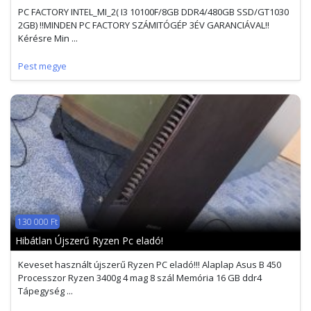
PC FACTORY INTEL_MI_2( I3 10100F/8GB DDR4/480GB SSD/GT1030
2GB) !!MINDEN PC FACTORY SZÁMITÓGÉP 3ÉV GARANCIÁVAL!!
Kérésre Min ...
Pest megye
130 000 Ft
Hibátlan Újszerű Ryzen Pc eladó!
Keveset használt újszerű Ryzen PC eladó!!! Alaplap Asus B 450
Processzor Ryzen 3400g 4 mag 8 szál Memória 16 GB ddr4
Tápegység ...