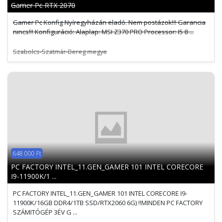
Gamer Pc RTX 2070
Gamer Pc Konfig Nyíregyházán eladó. Nem postázok!!! Garancia
nincs!!! Konfiguráció: Alaplap: MSI Z370 PRO Processor: I5 8 ...
Szabolcs-Szatmár-Bereg megye
648 000 Ft
PC FACTORY INTEL_11.GEN_GAMER 101 INTEL CORECORE
I9-11900K/1 ...
PC FACTORY INTEL_11.GEN_GAMER 101 INTEL CORECORE I9-
11900K/16GB DDR4/1TB SSD/RTX2060 6G) !!MINDEN PC FACTORY
SZÁMITÓGÉP 3ÉV G ...