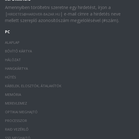
Amennyiben töröltetni szeretne egy hirdetést, írjon a
|
| e-mail címre a hirdetés neve
HIRDETES@HARDVER-BAZAR.HU
mellett szereplő azonosítószám megjelölésével (#szám).
PC
ALAPLAP
BŐVÍTŐ KÁRTYA
HÁLÓZAT
HANGKÁRTYA
HŰTÉS
KÁBELEK, ELOSZTÓK, ÁTALAKÍTÓK
MEMÓRIA
MEREVLEMEZ
OPTIKAI MEGHAJTÓ
PROCESSZOR
RAID VEZÉRLŐ
SSD MEGHAJTÓ