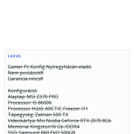
Leírás
Gamer Pc Konfig Nyíregyházán eladó.
Nem postázok!!!
Garancia nincs!!!
Konfiguráció:
Alaplap: MSI Z370 PRO
Processor: I5 8600K
Processor Hűtő: ARCTIC Freezer i11
Tápegység: Zalman 500 TX
Videokártya: Msi Nvidia Geforce RTX 2070 8Gb
Memória: Kingston16 Gb /DDR4
SSD: Samsung 860 EVO 500GB