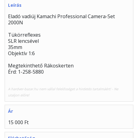
Leírás
Eladó vadiúj Kamachi Professional Camera-Set
2000N
Tükörreflexes
SLR lencsével
35mm
Objektív 1:6
Megtekinthető Rákoskerten
Érd: 1-258-5880
A hardver-bazar.hu nem vállal felelősséget a hirdetés tartalmáért! - Ne
utaljon előre!
Ár
15 000 Ft