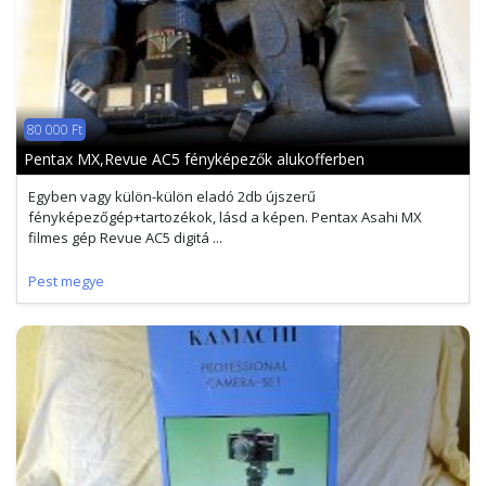
80 000 Ft
Pentax MX,Revue AC5 fényképezők alukofferben
Egyben vagy külön-külön eladó 2db újszerű
fényképezőgép+tartozékok, lásd a képen. Pentax Asahi MX
filmes gép Revue AC5 digitá ...
Pest megye