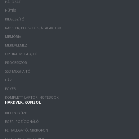
HÁLÓZAT
HŰTÉS
KIEGÉSZÍTŐ
KÁBELEK, ELOSZTÓK, ÁTALAKÍTÓK
MEMÓRIA
MEREVLEMEZ
OPTIKAI MEGHAJTÓ
PROCESSZOR
SSD MEGHAJTÓ
HÁZ
EGYÉB
KOMPLETT LAPTOP, NOTEBOOK
HARDVER, KONZOL
BILLENTYŰZET
EGÉR, POZÍCIONÁLÓ
FEJHALLGATÓ, MIKROFON
FESTÉKPATRON, TONER