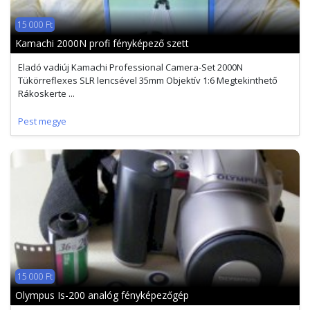
15 000 Ft
Kamachi 2000N profi fényképező szett
Eladó vadiúj Kamachi Professional Camera-Set 2000N
Tükörreflexes SLR lencsével 35mm Objektív 1:6 Megtekinthető
Rákoskerte ...
Pest megye
15 000 Ft
Olympus Is-200 analóg fényképezőgép