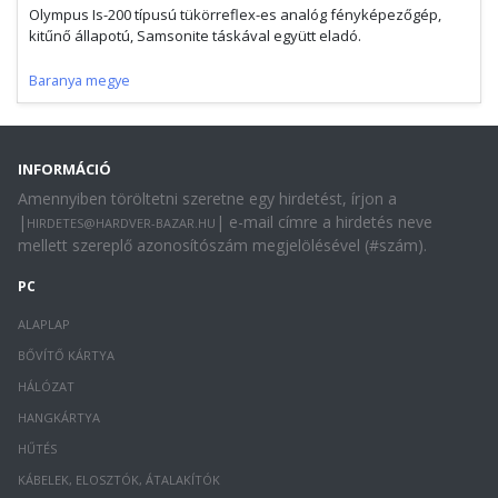
Olympus Is-200 típusú tükörreflex-es analóg fényképezőgép,
kitűnő állapotú, Samsonite táskával együtt eladó.
Baranya megye
INFORMÁCIÓ
Amennyiben töröltetni szeretne egy hirdetést, írjon a
|
| e-mail címre a hirdetés neve
HIRDETES@HARDVER-BAZAR.HU
mellett szereplő azonosítószám megjelölésével (#szám).
PC
ALAPLAP
BŐVÍTŐ KÁRTYA
HÁLÓZAT
HANGKÁRTYA
HŰTÉS
KÁBELEK, ELOSZTÓK, ÁTALAKÍTÓK