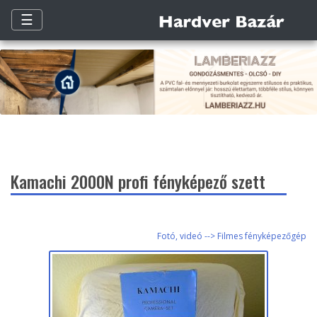
☰
Kamachi 2000N profi fényképező szett
Fotó, videó --> Filmes fényképezőgép